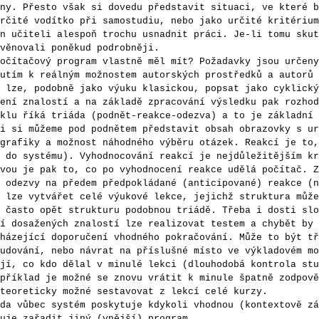
ny. Přesto však si dovedu představit situaci, ve které b
rčité vodítko při samostudiu, nebo jako určité kritérium
n učiteli alespoň trochu usnadnit práci. Je-li tomu skut
věnovali poněkud podrobněji.
tačový program vlastně měl mít? Požadavky jsou určeny
utím k reálným možnostem autorských prostředků a autorů 
 lze, podobně jako výuku klasickou, popsat jako cyklický
ení znalostí a na základě zpracování výsledku pak rozhod
klu říká triáda (podnět-reakce-odezva) a to je základní 
i si můžeme pod podnětem představit obsah obrazovky s ur
grafiky a možnost náhodného výběru otázek. Reakcí je to,
 do systému). Vyhodnocování reakcí je nejdůležitějším kr
vou je pak to, co po vyhodnocení reakce udělá počítač. Z
 odezvy na předem předpokládané (anticipované) reakce (n
e vytvářet celé výukové lekce, jejichž struktura může
 často opět strukturu podobnou triádě. Třeba i dosti slo
í dosažených znalostí lze realizovat testem a chybět by 
házející doporučení vhodného pokračování. Může to být tř
udování, nebo návrat na příslušné místo ve výkladovém mo
jí, co kdo dělal v minulé lekci (dlouhodobá kontrola stu
příklad je možné se znovu vrátit k minule špatně zodpově
teoreticky možné sestavovat z lekcí celé kurzy.
vůbec systém poskytuje kdykoli vhodnou (kontextově zá
uje zařadit jiný (vnější) program.