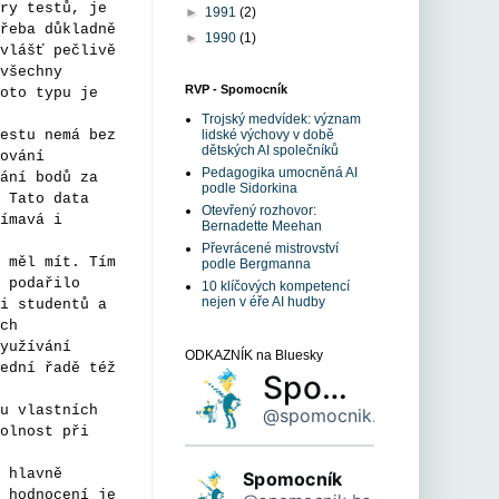
ry testů, je
►
1991
(2)
řeba důkladně
►
1990
(1)
vlášť pečlivě
všechny
RVP - Spomocník
oto typu je
Trojský medvídek: význam
estu nemá bez
lidské výchovy v době
dětských AI společníků
ování
Pedagogika umocněná AI
ání bodů za
podle Sidorkina
 Tato data
Otevřený rozhovor:
ímavá i
Bernadette Meehan
Převrácené mistrovství
 měl mít. Tím
podle Bergmanna
 podařilo
10 klíčových kompetencí
nejen v éře AI hudby
i studentů a
ch
yužívání
ODKAZNÍK na Bluesky
ední řadě též
Spomocník
u vlastních
@spomocnik.bsky.social
olnost při
 hlavně
Spomocník
 hodnocení je