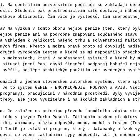
). Na centrálním universitním počítači se zakládají obro
osti. Studenti pak prostřednictvím sítě dostávají náhodn
elkové obtížnosti. Čím více je výsledků, tím směrodatněj
Na výzkum v tomto oboru nejsou peníze (ten, který byl
ejsou peníze ani na podrobné zmapování současného stavu 
a vzhledem k velikosti našeho trhu a solventnosti našich
mých firem. Přesto a možná právě proto si dovoluji nadše
oručně vyrobeným testem a které se mi nepodařilo předcho
 o možnostech, které v současnosti existují a které by m
 situaci (není čas, chybí finanční podpora) bohužel nejs
 ověřit, nejlépe praktickým použitím zde uvedených systé
cích a jednom slovenském autorském systému, které spl
 Je to systém GENIE - ENCYKLOPEDIE, POLYWAY a AVIS. Všec
programy), pracujícími v národním prostředí. Byly vyvíje
třeby, ale jsou využitelné i na školách základních a stř
 Je založen na principu převodu formálního zápisu stru
 kódu v jazyce Turbo Pascal. Základním prvkem struktury 
fika, animace, otázka-odpověď, menu, modul s testem (Tes
l Test5 je zvláštní program, který z databanky otázek vy
covat se všemi základními typy odpovědí, což je mnohem v