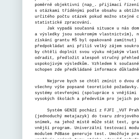
poměrně objektivní (nap_. přijímací řízení
s otázkami tříděnými podle obsahu a obtížn
určitého počtu otázek pokud možno stejné c
statistické zpracování.
Jak vypadá současná situace u nás doma? 
a výsledky jsou soukromým vlastnictvím), n
získání grantu MŠ byl opakovaně zamítnut) 
předpokládat ani příliš velký zájem soukro
by chtěli doplnit svou výuku nějakým vlast
odradit, předložit alespoň stručný přehled
uspokojivým výsledkům. Vzhledem k současné
schopen zde předkládané informace důkladně
Nejprve bych se chtěl zmínit o dvou domá
všechny výše popsané teoretické požadavky.
systémy otevřenými (spolupráce s vnějšími 
vysokých školách a především pro jejich po
Systém GENIE pochází z FJFI _VUT Praha.
(jednoduchý metajazyk) do tvaru zdrojového
snímek, na jehož místě může stát text, gra
vnější program. Univerzální testovací modu
modulem PdBase generuje test. Umožňuje pra