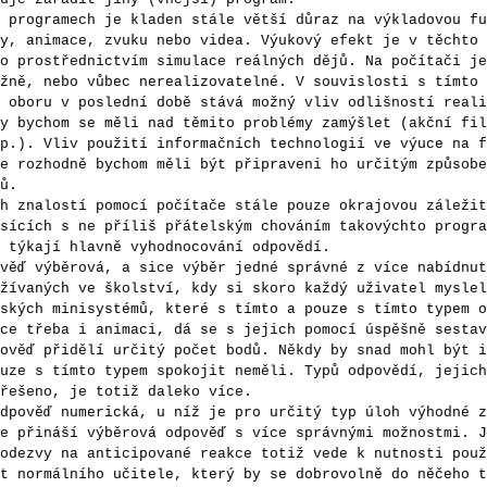
ogramech je kladen stále větší důraz na výkladovou fu
y, animace, zvuku nebo videa. Výukový efekt je v těchto 
o prostřednictvím simulace reálných dějů. Na počítači je
žně, nebo vůbec nerealizovatelné. V souvislosti s tímto 
 oboru v poslední době stává možný vliv odlišností reali
y bychom se měli nad těmito problémy zamýšlet (akční fil
p.). Vliv použití informačních technologií ve výuce na f
e rozhodně bychom měli být připraveni ho určitým způsobe
ů.
nalostí pomocí počítače stále pouze okrajovou záležit
sících s ne příliš přátelským chováním takovýchto progra
 týkají hlavně vyhodnocování odpovědí.
 výběrová, a sice výběr jedné správné z více nabídnut
žívaných ve školství, kdy si skoro každý uživatel myslel
ských minisystémů, které s tímto a pouze s tímto typem o
ce třeba i animaci, dá se s jejich pomocí úspěšně sestav
ověď přidělí určitý počet bodů. Někdy by snad mohl být i
uze s tímto typem spokojit neměli. Typů odpovědí, jejich
řešeno, je totiž daleko více.
ověď numerická, u níž je pro určitý typ úloh výhodné z
e přináší výběrová odpověď s více správnými možnostmi. J
odezvy na anticipované reakce totiž vede k nutnosti použ
t normálního učitele, který by se dobrovolně do něčeho t