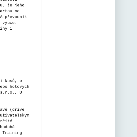
www.oecd.o
u, je jeho
rg
artou na
PISA 2029
A převodník
Media and
 výuce.
iny i
Artificial
Intelligenc
e Literacy
The PISA
2029
Media &
Artificial
Intelligenc
e Literacy
í kusů, o
ebo hotových
(MAIL)
s.r.o., U
assessmen
t will shed
light on
avě (dříve
whether
uživatelským
young
rčité
students
hodobá
have had
 Training -