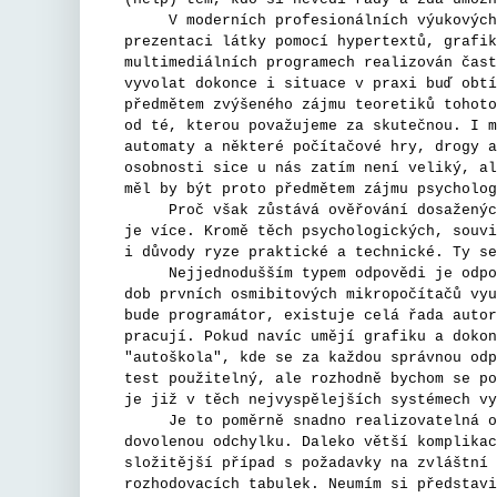
V moderních profesionálních výukových pr
prezentaci látky pomocí hypertextů, grafik
multimediálních programech realizován čast
vyvolat dokonce i situace v praxi buď obtí
předmětem zvýšeného zájmu teoretiků tohoto
od té, kterou považujeme za skutečnou. I m
automaty a některé počítačové hry, drogy a
osobnosti sice u nás zatím není veliký, al
měl by být proto předmětem zájmu psycholog
Proč však zůstává ověřování dosažených z
je více. Kromě těch psychologických, souvi
i důvody ryze praktické a technické. Ty se
Nejjednodušším typem odpovědi je odpověď
dob prvních osmibitových mikropočítačů vyu
bude programátor, existuje celá řada autor
pracují. Pokud navíc umějí grafiku a dokon
"autoškola", kde se za každou správnou odp
test použitelný, ale rozhodně bychom se po
je již v těch nejvyspělejších systémech vy
Je to poměrně snadno realizovatelná odp
dovolenou odchylku. Daleko větší komplikac
složitější případ s požadavky na zvláštní 
rozhodovacích tabulek. Neumím si představi