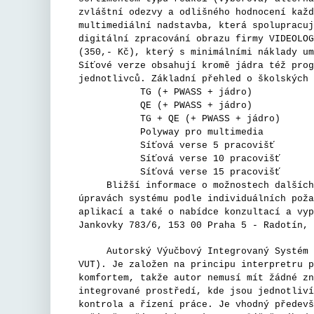
zvláštní odezvy a odlišného hodnocení každ
multimediální nadstavba, která spolupracuj
digitální zpracování obrazu firmy VIDEOLOG
(350,- Kč), který s minimálními náklady um
Síťové verze obsahují kromě jádra též prog
jednotlivců. Základní přehled o školských 
TG (+ PWASS + jádro) 
QE (+ PWASS + jádro) 
TG + QE (+ PWASS + jádro)
Polyway pro multimedia 
Síťová verse 5 pracovišť
Síťová verse 10 pracovišť
Síťová verse 15 pracovišť
Bližší informace o možnostech dalších sl
úpravách systému podle individuálních poža
aplikací a také o nabídce konzultací a vyp
Jankovky 783/6, 153 00 Praha 5 - Radotín, 
Autorský Výučbový Integrovaný Systém AVI
VUT). Je založen na principu interpretru p
komfortem, takže autor nemusí mít žádné zn
integrované prostředí, kde jsou jednotliví
kontrola a řízení práce. Je vhodný předevš