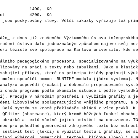
 1400,- Kč
ací 4200,- Kč
ou poskytovány slevy. Větší zakázky vyřizuje též přím
_ z dnes již zrušeného Výzkumného ústavu inženýrského
rušení ústavu dalo jednoznačným způsobem najevo svůj nez
oři těžiště své spolupráce na Karlovu universitu, kde se
ího pedagogického procesoru, specializovaného na výuk
lizovány na práci s texty nebo tabulkami. Jako u klasick
sahující příkazy, které na principu triády popisují výuk
 možno spouštět pomocí RUNTIME modulu (jádro systému). N
analýze odpovědí (reakcí) a dokonale propracovaném systé
i chodu programu podle okamžité situace i podle výsledků
í). Pracuje v národním prostředí s využitím grafiky a je
dení libovolného spolupracujícího vnějšího programu, a p
 Celý systém se kromě překladače skládá z více prvků. K 
 QEditor (shareware), který kromě běžných funkcí obsahuj
 obrázků a textů včetně jejich umístění na obrazovce. TG
nou pro pohodlné generování zdrojového textu bez nutnost
 sestavit test (lekci) s využitím textu i grafiky, se ši
tivní výběrová, numerická, textová, klíčové slovo) i s m