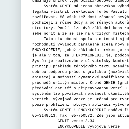
umožňuje snímek typu otázka-odpověď zabudo
Systém GENIE má jednu obrovskou výhodu. 
legální vlastník překladače Turbo Pascalu 
rozšiřovat. Má však též dost zásadní nevýh
pocházejí z různé doby a od různých autorů
struktury. Použít lze dvě základní konstru
sebe nořit a že se lze na určitých místech
Tato skutečnost spolu s nutností sjedno
rozhodnutí vyvinout paralelně zcela nový s
ENCYKLOPEDIE, jehož základním prvkem je ka
je ale v tom, že u ENCYKLOPEDIE je, podobn
Systém je realizován v uživatelsky komfort
principu překladu zdrojového textu scénáře
dobrou podporou práce s grafikou (nezávisl
animace) a možností dynamické modifikace s
průchodů určitým místem. Kromě GENIE (graf
předávání dat též s připravovanou verzí 3.
systémům lze považovat nemožnost okamžitéh
verzích. Vývojová verze je určená pro tvor
pouze prohlížení hotových aplikací vytvoře
Systém GENIE i ENCYKLOPEDIE dodává firma
05-3148613, fax: 05-750572. Zde jsou aktuá
GENIE verze 3.34 
ENCYKLOPEDIE vývojová ve