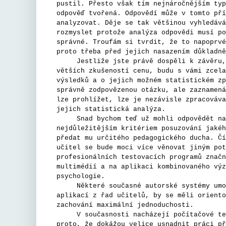
pustil. Přesto však tím nejnáročnějším typ
odpověď tvořená. Odpovědí může v tomto pří
analyzovat. Děje se tak většinou vyhledává
rozmyslet protože analýza odpovědi musí po
správné. Troufám si tvrdit, že to napoprvé
proto třeba před jejich nasazením důkladně
Jestliže jste právě dospěli k závěru, že
větších zkušeností cenu, budu s vámi zcela
výsledků a o jejich možném statistickém zp
správně zodpovězenou otázku, ale zaznamená
lze prohlížet, lze je nezávisle zpracováva
jejich statistická analýza.
Snad bychom teď už mohli odpovědět na ot
nejdůležitějším kritériem posuzování jakéh
předat mu určitého pedagogického ducha. Čí
učitel se bude moci více věnovat jiným pot
profesionálních testovacích programů značn
multimédií a na aplikaci kombinovaného výz
psychologie.
Některé současné autorské systémy umožňu
aplikací z řad učitelů, by se měli oriento
zachování maximální jednoduchosti.
V současnosti nacházejí počítačové testy
proto, že dokážou velice usnadnit práci př