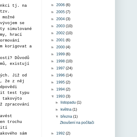
►
2006
(6)
nkci tj. na
tzv.
►
2005
(7)
 možné
►
2004
(3)
vývojem se
►
2003
(10)
ty simulované
►
2002
(10)
my, hrací
►
2001
(6)
ormování
m korigovat a
►
2000
(4)
►
1999
(6)
ostí? Důvodů
►
1998
(10)
mů, existují
►
1997
(24)
ých. Již od
►
1996
(14)
, že z něj
►
1995
(2)
dpovědi
►
1994
(2)
it test typu
▼
1993
(3)
 takovýto
►
listopadu
(1)
ž zpracování
►
května
(1)
avést
▼
března
(1)
en trochu
Zkoušení na počítači
ití
akového sám
►
1992
(2)