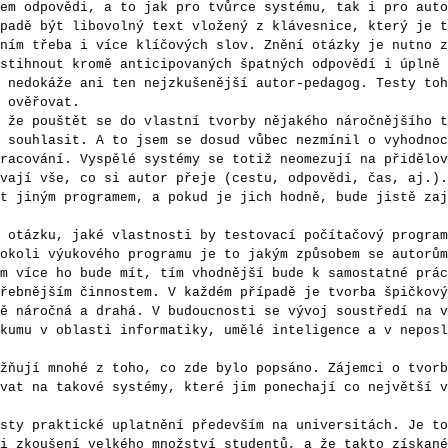
em odpovědi, a to jak pro tvůrce systému, tak i pro auto
padě být libovolný text vložený z klávesnice, který je t
ním třeba i více klíčových slov. Znění otázky je nutno z
stihnout kromě anticipovaných špatných odpovědí i úplně 
 nedokáže ani ten nejzkušenější autor-pedagog. Testy toh
 ověřovat.
 pouštět se do vlastní tvorby nějakého náročnějšího t
 souhlasit. A to jsem se dosud vůbec nezmínil o vyhodnoc
racování. Vyspělé systémy se totiž neomezují na přidělov
vají vše, co si autor přeje (cestu, odpovědi, čas, aj.).
t jiným programem, a pokud je jich hodně, bude jistě zaj
ázku, jaké vlastnosti by testovací počítačový program
okoli výukového programu je to jakým způsobem se autorům
m více ho bude mít, tím vhodnější bude k samostatné prác
řebnějším činnostem. V každém případě je tvorba špičkový
ě náročná a drahá. V budoucnosti se vývoj soustředí na v
kumu v oblasti informatiky, umělé inteligence a v neposl
jí mnohé z toho, co zde bylo popsáno. Zájemci o tvorb
vat na takové systémy, které jim ponechají co největší v
 praktické uplatnění především na universitách. Je to
i zkoušení velkého množství studentů, a že takto získané