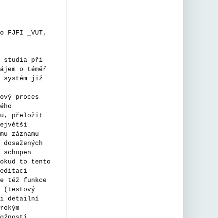
Artificial 
Intelligence 
Literacy 
o FJFI _VUT,
www.oecd.org
/en/about/pro..
.
 - bude 
 studia při
ájem o téměř
docela 
 systém již
zajímavé 
sledovat, zda 
ový proces
toto 
ého
nejznámější 
u, přeložit
mezinárodní 
ejvětší
srovnávání 
mu záznamu
nějak ovlivní 
 dosažených
priority našeho 
 schopen
okud to tento
školství a zda 
editaci
budou 
e též funkce
výsledky 
 (testový
srovnatelné s 
i detailní
ICILS
rokým
ožností