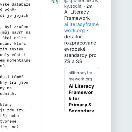
@spomocnik.bs
vské databáze
ky.social
⋅
2m
ý výběr
AI Literacy 
ší je jejich
Framework 
ailiteracyframe
, byl zrušen
work.org
 - 
(můj návrh na
detailně 
 škol nelze
rozpracované 
ncům, kteří
evropské 
zím textem
standardy pro 
ohly vést k
em momentálně
ZŠ a SŠ
mů.
ailiteracyfra
ňují téměř
mework.org
hny tři jsou
AI Literacy
ny na
Framewor
edních.
k for
Primary &
ktury
Secondary
je zde tzv.
t5) nebo
Education
tvořené
Empower
íce, než
learners