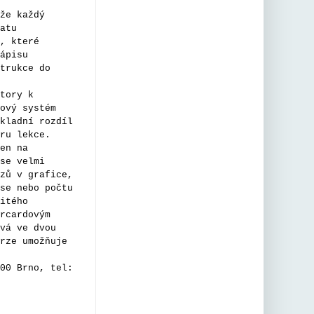
for the age
že každý
of AI with
atu
the AILit
, které
Framework
ápisu
—a joint
trukce do
EC &
tory k
OECD
ový systém
initiative,
kladní rozdíl
supported
ru lekce.
by
en na
Code.org
se velmi
and
zů v grafice,
internation
se nebo počtu
al experts.
itého
rcardovým
vá ve dvou
rze umožňuje
Spomocník
00 Brno, tel:
@spomocnik.bs
ky.social
⋅
2m
PISA 2029 
Media and 