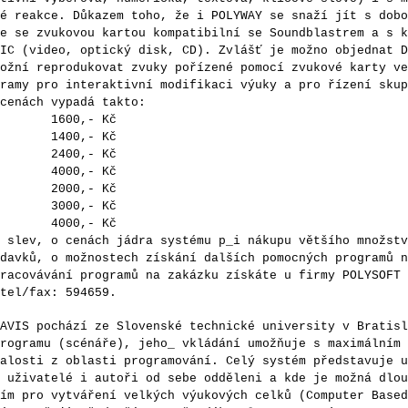
é reakce. Důkazem toho, že i POLYWAY se snaží jít s dobo
e se zvukovou kartou kompatibilní se Soundblastrem a s k
IC (video, optický disk, CD). Zvlášť je možno objednat D
ožní reprodukovat zvuky pořízené pomocí zvukové karty ve
ramy pro interaktivní modifikaci výuky a pro řízení skup
cenách vypadá takto:
1600,- Kč
1400,- Kč
 2400,- Kč
4000,- Kč
 2000,- Kč
 3000,- Kč
 4000,- Kč
ev, o cenách jádra systému p_i nákupu většího množstv
davků, o možnostech získání dalších pomocných programů n
racovávání programů na zakázku získáte u firmy POLYSOFT 
tel/fax: 594659.
S pochází ze Slovenské technické university v Bratisl
rogramu (scénáře), jeho_ vkládání umožňuje s maximálním 
alosti z oblasti programování. Celý systém představuje u
 uživatelé i autoři od sebe odděleni a kde je možná dlou
ím pro vytváření velkých výukových celků (Computer Based