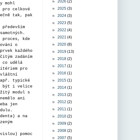
►
2026
(2)
y mohl
►
2025
(3)
 pro celkové
ečně tak, pak
►
2024
(3)
►
2023
(5)
 především
►
2022
(4)
samotných.
►
2021
(4)
 proces, kde
►
2020
(8)
ování o
prvek každého
►
2019
(13)
čitým zadáním
►
2018
(2)
 co udělá
►
2017
(1)
itériem pro
►
2016
(1)
vláštní
apř. typické
►
2015
(1)
 být i velice
►
2014
(1)
žitý modul s
►
2013
(2)
nemělo ani
►
2012
(2)
eba jen
►
2011
(1)
dulu.
denta) a na
►
2010
(2)
zeným
►
2009
(2)
►
2008
(2)
vislou) pomoc
►
2007
(5)