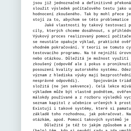
jsou již jednoznačně a definitivně překoná
sloužit výsledek počítačového testu jako u
hodnocení zkoušeného. Tak by mohl přece je
stojí za to, abychom se této problematice 
Jaké vlastnosti by takový testovací počí
cíly, kterých chceme dosáhnout, s přihlédn
Výukový proces realizovaný pomocí počítače
se neustále opakuje výklad, praktické ověř
vhodném pokračování. V teorii se tomuto cy
testovacího programu. Na té nejnižší úrovn
nebo otázkou. Důležitá je možnost využití 
zkoušený (odpověď ale i pokus o proniknutí
posouzení kvality autorského systému. Odez
význam z hlediska výuky mají bezprostřední
nesprávné odpovědi). Spojováním triád lz
složitá (ne jen sekvence). Celá lekce mívá
výkladem může být vlastně podnětem, ověřen
málokdy používané a z rozboru výsledků vyc
seznam kapitol z učebnice určených k prost
Existují i takové systémy, které si pamatu
základě toho rozhodnou, jak pokračovat. Na
otázkám, apod. Pomocí takových systémů je 
Důležité je též to jakým způsobem a zda 
(help) těm, kdo si nevědí rady a zda umožň