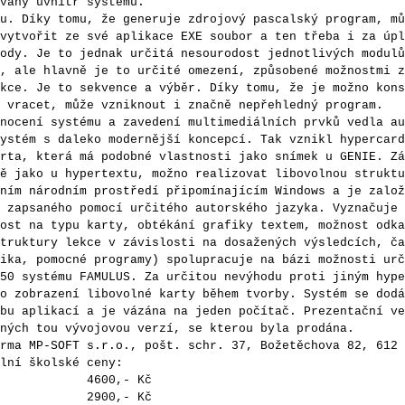
vaný uvnitř systému.
Díky tomu, že generuje zdrojový pascalský program, mů
vytvořit ze své aplikace EXE soubor a ten třeba i za úpl
ody. Je to jednak určitá nesourodost jednotlivých modulů
, ale hlavně je to určité omezení, způsobené možnostmi z
kce. Je to sekvence a výběr. Díky tomu, že je možno kons
 vracet, může vzniknout i značně nepřehledný program.
cení systému a zavedení multimediálních prvků vedla au
ystém s daleko modernější koncepcí. Tak vznikl hypercard
rta, která má podobné vlastnosti jako snímek u GENIE. Zá
ě jako u hypertextu, možno realizovat libovolnou struktu
ním národním prostředí připomínajícím Windows a je založ
 zapsaného pomocí určitého autorského jazyka. Vyznačuje 
ost na typu karty, obtékání grafiky textem, možnost odka
truktury lekce v závislosti na dosažených výsledcích, ča
ika, pomocné programy) spolupracuje na bázi možnosti urč
50 systému FAMULUS. Za určitou nevýhodu proti jiným hype
o zobrazení libovolné karty během tvorby. Systém se dodá
bu aplikací a je vázána na jeden počítač. Prezentační ve
ných tou vývojovou verzí, se kterou byla prodána.
 MP-SOFT s.r.o., pošt. schr. 37, Božetěchova 82, 612 
lní školské ceny:
4600,- Kč
rze 2900,- Kč