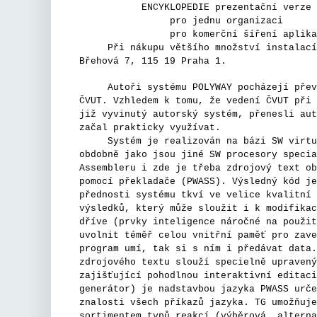
ENCYKLOPEDIE prezentační verze
pro jednu organizaci
pro komerční šíření aplik
Při nákupu většího množství instalací js
Břehová 7, 115 19 Praha 1.
Autoři systému POLYWAY pocházejí převážn
ČVUT. Vzhledem k tomu, že vedení ČVUT při 
již vyvinutý autorský systém, přenesli aut
začal prakticky využívat.
Systém je realizován na bázi SW virtuáln
obdobně jako jsou jiné SW procesory specia
Assembleru i zde je třeba zdrojový text ob
pomocí překladače (PWASS). Výsledný kód je
přednosti systému tkví ve velice kvalitní 
výsledků, který může sloužit i k modifikac
dříve (prvky inteligence náročné na použit
uvolnit téměř celou vnitřní paměť pro zave
program umí, tak si s ním i předávat data.
zdrojového textu slouží specielně upravený
zajišťující pohodlnou interaktivní editaci
generátor) je nadstavbou jazyka PWASS urče
znalosti všech příkazů jazyka. TG umožňuje
sortimentem typů reakcí (výběrová, alterna