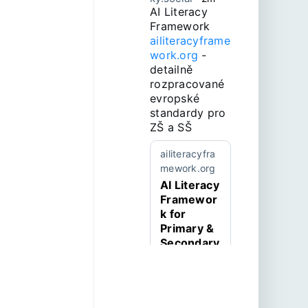
AI Literacy 
Framework 
ailiteracyframe
work.org
 - 
detailně 
rozpracované 
evropské 
standardy pro 
ZŠ a SŠ
ailiteracyfra
mework.org
AI Literacy
Framewor
k for
Primary &
Secondary
Education
Empower
learners
for the age