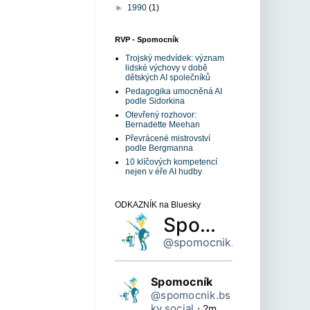
►
1990
(1)
RVP - Spomocník
Trojský medvídek: význam
lidské výchovy v době
dětských AI společníků
Pedagogika umocněná AI
podle Sidorkina
Otevřený rozhovor:
Bernadette Meehan
Převrácené mistrovství
podle Bergmanna
10 klíčových kompetencí
nejen v éře AI hudby
ODKAZNÍK na Bluesky
Spomocník
@spomocnik.bsky.social
Spomocník
@spomocnik.bs
ky.social
⋅
2m