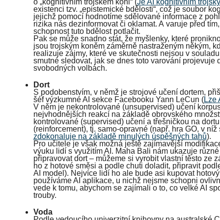
o „kognitivním trojském koni“ (
Je AI kognitivním troj
existenci tzv. „epistemické bdělosti“, což je soubor k
jejichž pomocí hodnotíme sdělované informace z pohl
rizika nás dezinformovat či oklamat. A varuje před tí
schopnost tuto bdělost potlačit.
Pak se může snadno stát, že myšlenky, které pronik
jsou trojským koněm záměrně nastraženým někým, kd
realizuje zájmy, které ve skutečnosti nejsou v souladu
smutné sledovat, jak se dnes toto varování projevuje 
svobodných volbách.
Dort
S podobenstvím, v němž je strojové učení dortem, přiš
šéf výzkumné AI sekce Facebooku Yann LeCun (
Lze 
V něm je nekontrolované (unsupervised) učení korpu
nejvhodnějších reakcí na základě obrovského množství
kontrolované (supervised) učení a třešničkou na dort
(reinforcement), tj. samo-opravné (např. hra GO, v níž 
zdokonaluje na základě minulých úspěšných tahů
).
Pro učitele je však možná ještě zajímavější modifikac
výuku lidí s využitím AI. Maha Bali nám ukazuje různé
připravovat dort – můžeme si vyrobit vlastní těsto ze 
ho z hotové směsi a podle chuti doladit, připravit podle
AI model). Nejvíce lidí ho ale bude asi kupovat hotov
používáme AI aplikace, u nichž nejsme schopni ovlivn
vede k tomu, abychom se zajímali o to, co velké AI sp
trouby.
Voda
Podle vedoucího univerzitní knihovny na australské Ch