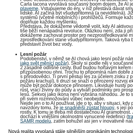
Carla Iacona vyvolává současný boom dojem, že AI j
plaveme
. Vstupujeme do éry, v níž přestává dávat smy
lidské. AI začíná být všudypřítomná (a neviditelná). Ji
systémů (včetně mobilních) i prohlížečů. Formuje kaž
doplňuje každou myšlenku.
Představa, že dokážeme vědomě volit, kdy AI aktivova
tiše běží nenápadná revoluce. Otázkou není, zda ji při
dokážeme zachovat prostor pro nezprostředkované myš
zprostředkování stane všudypřítomným. Taková ryba b
představit život bez vody.
Lesní požár
Podobenství, v němž se AI chová jako lesní požár nám p
jako svět měnící požár
). Školy si podle něj v současné
2 zásadně odlišné cesty. Buď budou hořlavým keřem 
přizpůsobenou ohni. Trochu to připomíná nám dobře 
s přírodovědci. Ti první pěstují les za účelem zisku z 
požáru krachují), ti druzí se snaží o přirozený rozvoj
může být požár dokonce přínosem. Likviduje hustý por
růst, vrací živiny do půdy a vytváří podmínky pro pros
lesů. Sekvoj jako ikona není vybrána náhodou. Je to s
při svém rozmnožování vůbec neobejde.
Nejde jen o to AI používat, jde o to, aby v situaci, kdy
navzdory tomu, že
je snadnější zůstat hloupý
, s její
rostly. K tomu je třeba mít dostatečnou AI gramotnost.
dochází k vnějšími okolnostmi vynucené redefinici (
tr
SAMR modelu
, zatím bohužel asi jen v inovativně nal
Nová realita vyvolaná stále silnějším pronikáním technologi