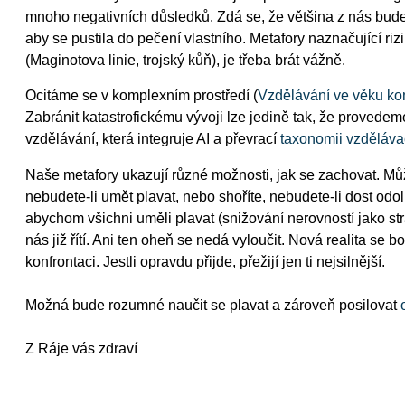
mnoho negativních důsledků. Zdá se, že většina z nás bude r
aby se pustila do pečení vlastního. Metafory naznačující ri
(Maginotova linie, trojský kůň), je třeba brát vážně.
Ocitáme se v komplexním prostředí (
Vzdělávání ve věku ko
Zabránit katastrofickému vývoji lze jedině tak, že provede
vzdělávání, která integruje AI a převrací
taxonomii vzdělávac
Naše metafory ukazují různé možnosti, jak se zachovat. Může
nebudete-li umět plavat, nebo shoříte, nebudete-li dost odoln
abychom všichni uměli plavat (snižování nerovností jako str
nás již řítí. Ani ten oheň se nedá vyloučit. Nová realita se b
konfrontaci. Jestli opravdu přijde, přežijí jen ti nejsilnější.
Možná bude rozumné naučit se plavat a zároveň posilovat
Z Ráje vás zdraví