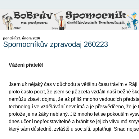
pondělí 23. února 2026
Spomocníkův zpravodaj 260223
Vážení přátelé!
Jsem už nějaký čas v důchodu a většinu času trávím v Ráj
proto často pocit, že jsem se již zcela vzdálil naší běžné ško
nemůžu zbavit dojmu, že až příliš mnoho vedoucích představit
technologií ve vzdělávání nevnímá a je přesvědčeno, že je t
protože je na žáky neblahý. Již mnoho let se pokouším vysvě
dnes učení nepředstavitelné a bránit se jejich vlivu má smy
který sám důsledně, zvláště u soc.sítí, uplatňuji. Snad nej