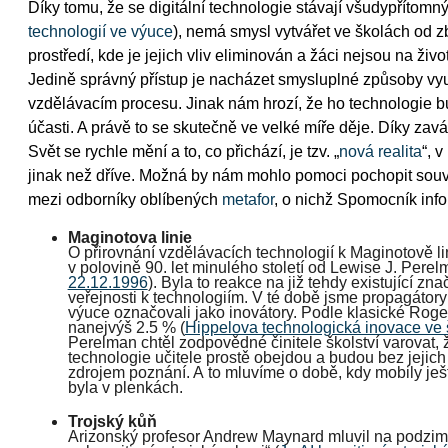
Díky tomu, že se digitální technologie stávají všudypřítomný
technologií ve výuce
), nemá smysl vytvářet ve školách od 
prostředí, kde je jejich vliv eliminován a žáci nejsou na živ
Jedině správný přístup je nacházet smysluplné způsoby využ
vzdělávacím procesu. Jinak nám hrozí, že ho technologie b
účasti. A právě to se skutečně ve velké míře děje. Díky zavád
Svět se rychle mění a to, co přichází, je tzv. „
nová realita
“, 
jinak než dříve. Možná by nám mohlo pomoci pochopit souvi
mezi odborníky oblíbených
metafor
, o nichž Spomocník info
Maginotova linie
O přirovnání vzdělávacích technologií k Maginotově lin
v polovině 90. let minulého století od Lewise J. Perel
22.12.1996
). Byla to reakce na již tehdy existující zn
veřejnosti k technologiím. V té době jsme propagátory 
výuce označovali jako inovátory. Podle klasické Roger
nanejvýš 2.5 % (
Hippelova technologická inovace ve š
Perelman chtěl zodpovědné činitele školství varovat, 
technologie učitele prostě obejdou a budou bez jejich 
zdrojem poznání. A to mluvíme o době, kdy mobily ješ
byla v plenkách.
Trojský kůň
Arizonský profesor Andrew Maynard mluvil na podzi