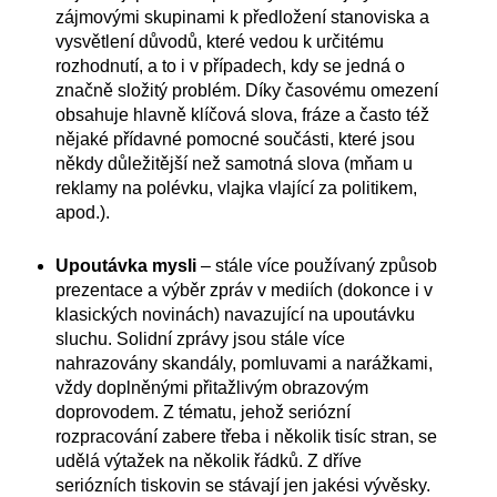
zájmovými skupinami k předložení stanoviska a
vysvětlení důvodů, které vedou k určitému
rozhodnutí, a to i v případech, kdy se jedná o
značně složitý problém. Díky časovému omezení
obsahuje hlavně klíčová slova, fráze a často též
nějaké přídavné pomocné součásti, které jsou
někdy důležitější než samotná slova (mňam u
reklamy na polévku, vlajka vlající za politikem,
apod.).
Upoutávka mysli
– stále více používaný způsob
prezentace a výběr zpráv v mediích (dokonce i v
klasických novinách) navazující na upoutávku
sluchu. Solidní zprávy jsou stále více
nahrazovány skandály, pomluvami a narážkami,
vždy doplněnými přitažlivým obrazovým
doprovodem. Z tématu, jehož seriózní
rozpracování zabere třeba i několik tisíc stran, se
udělá výtažek na několik řádků. Z dříve
seriózních tiskovin se stávají jen jakési vývěsky.