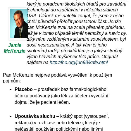
který je poradcem školských úřadů pro zavádění
technologií do vzdělávání v několika státech
USA. Článek mě natolik zaujal, že jsem z něho
chtěl původně přeložit podstatnou část. Jenže
pan McKenzie trval na zcela přesném překladu,
jež je v tomto případě téměř nemožný a navíc by,
díky nám vzdáleným kulturním souvislostem, byl
dosti nesrozumitelný. A tak vám (s jeho
Jamie
svolením) raději předkládám jen jakýsi stručný
McKenzie
výtah hlavních myšlenek této práce. Originál
najdete na
http://fno.org/jun98/kafe.html
Pan McKenzie nejprve podává vysvětlení k použitým
pojmům:
Placebo
– prostředek bez farmakologického
účinku podávaný jako lék za účelem vyvolání
dojmu, že je pacient léčen.
Upoutávka sluchu
– krátký spot (vystoupení,
reklama) v rozhlase nebo televizi, který je
nejčastěji používán politickými nebo jinými