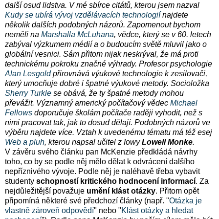
další osud lidstva. V mé sbírce citátů, kterou jsem nazval
Kudy se ubírá vývoj vzdělávacích technologií
najdete
několik dalších podobných názorů. Zapomenout bychom
neměli na
Marshalla McLuhana
, vědce, který se v 60. letech
zabýval výzkumem médií a o budoucím světě mluvil jako o
globální vesnici. Sám přitom nijak neskrýval, že má proti
technickému pokroku značné výhrady. Profesor psychologie
Alan Lesgold
přirovnává výukové technologie k zesilovači,
který umocňuje dobré i špatné výukové metody. Socioložka
Sherry Turkle
se obává, že ty špatné metody mohou
převážit. Významný americký počítačový vědec
Michael
Fellows
doporučuje školám počítače raději vyhodit, než s
nimi pracovat tak, jak to dosud dělají. Podobných názorů ve
výběru najdete více. Vztah k uvedenému tématu má též esej
Web a pluh
, kterou napsal učitel z Iowy
Lowell Monke
.
V závěru svého článku pan McKenzie předkládá návrhy
toho, co by se podle něj mělo dělat k odvrácení dalšího
nepříznivého vývoje. Podle něj je naléhavě třeba vybavit
studenty
schopností kritického hodnocení informací
. Za
nejdůležitější považuje
umění klást otázky
. Přitom opět
připomíná některé své předchozí články (např. "
Otázka je
vlastně zároveň odpovědí
" nebo "
Klást otázky a hledat