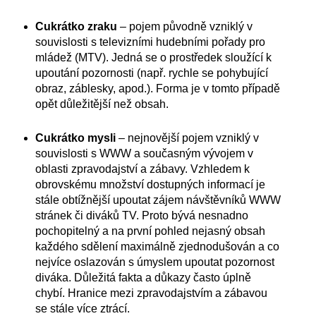
Cukrátko zraku
– pojem původně vzniklý v
souvislosti s televizními hudebními pořady pro
mládež (MTV). Jedná se o prostředek sloužící k
upoutání pozornosti (např. rychle se pohybující
obraz, záblesky, apod.). Forma je v tomto případě
opět důležitější než obsah.
Cukrátko mysli
– nejnovější pojem vzniklý v
souvislosti s WWW a současným vývojem v
oblasti zpravodajství a zábavy. Vzhledem k
obrovskému množství dostupných informací je
stále obtížnější upoutat zájem návštěvníků WWW
stránek či diváků TV. Proto bývá nesnadno
pochopitelný a na první pohled nejasný obsah
každého sdělení maximálně zjednodušován a co
nejvíce oslazován s úmyslem upoutat pozornost
diváka. Důležitá fakta a důkazy často úplně
chybí. Hranice mezi zpravodajstvím a zábavou
se stále více ztrácí.