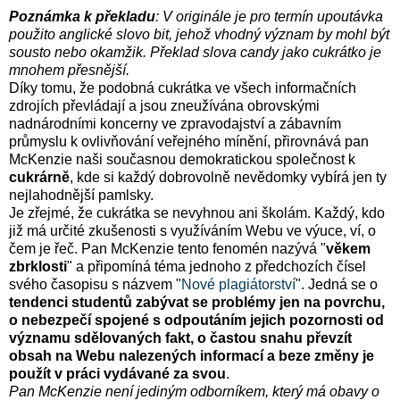
Poznámka k překladu
: V originále je pro termín upoutávka
použito anglické slovo bit, jehož vhodný význam by mohl být
sousto nebo okamžik. Překlad slova candy jako cukrátko je
mnohem přesnější.
Díky tomu, že podobná cukrátka ve všech informačních
zdrojích převládají a jsou zneužívána obrovskými
nadnárodními koncerny ve zpravodajství a zábavním
průmyslu k ovlivňování veřejného mínění, přirovnává pan
McKenzie naši současnou demokratickou společnost k
cukrárně
, kde si každý dobrovolně nevědomky vybírá jen ty
nejlahodnější pamlsky.
Je zřejmé, že cukrátka se nevyhnou ani školám. Každý, kdo
již má určité zkušenosti s využíváním Webu ve výuce, ví, o
čem je řeč. Pan McKenzie tento fenomén nazývá "
věkem
zbrklosti
" a připomíná téma jednoho z předchozích čísel
svého časopisu s názvem "
Nové plagiátorství
". Jedná se o
tendenci studentů zabývat se problémy jen na povrchu,
o nebezpečí spojené s odpoutáním jejich pozornosti od
významu sdělovaných fakt, o častou snahu převzít
obsah na Webu nalezených informací a beze změny je
použít v práci vydávané za svou
.
Pan McKenzie není jediným odborníkem, který má obavy o