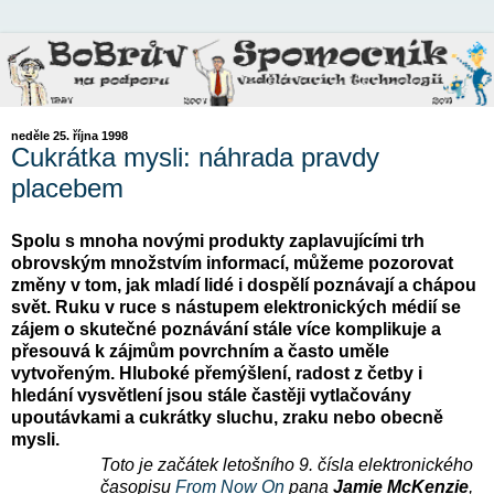
neděle 25. října 1998
Cukrátka mysli: náhrada pravdy
placebem
Spolu s mnoha novými produkty zaplavujícími trh
obrovským množstvím informací, můžeme pozorovat
změny v tom, jak mladí lidé i dospělí poznávají a chápou
svět. Ruku v ruce s nástupem elektronických médií se
zájem o skutečné poznávání stále více komplikuje a
přesouvá k zájmům povrchním a často uměle
vytvořeným. Hluboké přemýšlení, radost z četby i
hledání vysvětlení jsou stále častěji vytlačovány
upoutávkami a cukrátky sluchu, zraku nebo obecně
mysli.
Toto je začátek letošního 9. čísla elektronického
časopisu
From Now On
pana
Jamie McKenzie
,