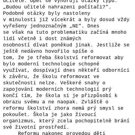
učitele. Opět se vynořují otázky typu:
„Budou učitelé nahrazeni počítači?“.
Podobné otázky byly nastoleny
v minulosti již vícekrát a byly dosud vždy
vyřešeny jednoznačným „NE“. Dnes
se však na tuto problematiku začíná mnoho
lidí včetně i dost známých
osobností dívat poněkud jinak. Jestliže se
ještě nedávno hovořilo spíše o
tom, že je třeba školství reformovat aby
bylo moderní technologie schopné
využívat, dospívají dnes někteří odborníci
k závěru, že školu reformovat ve
skutečnosti nelze. Veškeré snahy o
zapojování moderních technologií prý
končí tím, že škola si je přizpůsobí k
obrazu svému a ne naopak. Zvláště o
reformu školství zhora nemá prý smysl se
pokoušet. Škola je jako živoucí
organizmus, který zcela pochopitelně brání
své životní prostředí.
Reformu nakonec provedou děti