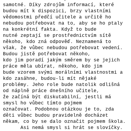
samotné. Díky zdrojům informací, které
budou mít k dispozici, brzy vlastními
vědomostmi předčí učitele a určitě ho
nebudou potřebovat na to, aby se ho ptaly
na konkrétní fakta. Když to bude
nutné zeptají se prostřednictvím sítě
někoho, kdo zná odpověď. Neznamená to
však, že vůbec nebudou potřebovat vedení.
Budou jistě potřebovat někoho,
kdo jim poradí jakým směrem by se jejich
práce měla ubírat, někoho, kdo jim
bude vzorem svými morálními vlastnostmi a
kdo zasáhne, budou-li mít nějaké
problémy. Jeho role bude natolik odlišná
od náplně práce dnešního učitele,
že začíná být diskutabilní, jestli má
smysl ho vůbec tímto pojmem
označovat. Podobnou otázkou je to, zda
děti vůbec budou pravidelně docházet
někam, co by se dalo označit pojmem škola.
Asi nemá smysl si hrát se slovíčky.