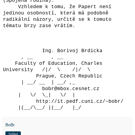
(Spojená rodina).
Vzhledem k tomu, že Papert není
jedinou osobností, která má podobně
radikální názory, určitě se k tomuto
tématu brzy zase vrátím.
Ing. Borivoj Brdicka
, __ , __
Faculty of Education, Charles
University /|/ \ /|/ \
Prague, Czech Republic
| __/ __ | __/ ,_
bobr@mbox.cesnet.cz
| \/ \_| \/ |
http://it.pedf.cuni.cz/~bobr/
|(__/\__/ |(__/ |_/
BoBr
Sdílet