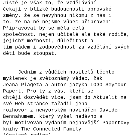
Jisté je však to, že vzdělávání
čekají v blízké budoucnosti obrovské
změny, že se nevyhnou nikomu z nás i
to, že na ně nejsme vůbec připraveni.
Připravovat by se měla celá
společnost, nejen učitelé ale také rodiče,
jejichž možnosti, důležitost a
tím pádem i zodpovědnost za vzdělání svých
děti bude stoupat.
Jedním z vůdčích nositelů těchto
myšlenek je světoznámý vědec, žák
Jeana Piageta a autor jazyka LOGO Seymour
Papert. Pro ty z vás, kteří se
chtějí dozvědět více, jsem do Aktualit na
své Web stránce zařadil jeho
rozhovor z newyorským novinářem Davidem
Bennahumem, který vyšel nedávno a
byl motivován vydáním nejnovější Papertovy
knihy The Connected Family