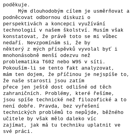
poděkuje.
Mým dlouhodobým cílem je usměrňovat a
podněcovat odbornou diskuzi o
perspektivách a koncepci využívání
technologií v našem školství. Musím však
konstatovat, že právě toto se mi vůbec
nedaří. Nevzpomínám si, že by
některý z mých příspěvků vyvolal byť i
mnohonásobně menší odezvu než
problematika T602 nebo W95 v síti.
Pokouším-li se tento fakt analyzovat,
mám ten dojem, že příčinou je nejspíše to,
že naše starosti jsou zatím
přece jen ještě dost odlišné od těch
zahraničních. Problémy, které řešíme,
jsou spíše technické než filozofické a to
není dobře. Pravda, bez vyřešení
technických problémů to nepůjde, běžného
učitele by však mělo daleko víc
zajímat, jak má tu techniku uplatnit ve
své práci.