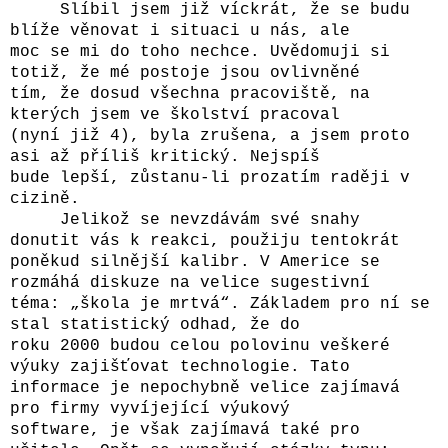
Slíbil jsem již víckrát, že se budu
blíže věnovat i situaci u nás, ale
moc se mi do toho nechce. Uvědomuji si
totiž, že mé postoje jsou ovlivněné
tím, že dosud všechna pracoviště, na
kterých jsem ve školství pracoval
(nyní již 4), byla zrušena, a jsem proto
asi až příliš kritický. Nejspíš
bude lepší, zůstanu-li prozatím raději v
cizině.
Jelikož se nevzdávám své snahy
donutit vás k reakci, použiju tentokrát
poněkud silnější kalibr. V Americe se
rozmáhá diskuze na velice sugestivní
téma: „škola je mrtvá“. Základem pro ní se
stal statistický odhad, že do
roku 2000 budou celou polovinu veškeré
výuky zajišťovat technologie. Tato
informace je nepochybně velice zajímavá
pro firmy vyvíjející výukový
software, je však zajímavá také pro