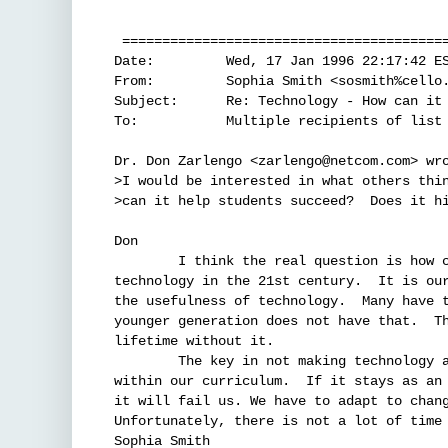
                                          
 =========================================
Date:         Wed, 17 Jan 1996 22:17:42 ES
From:         Sophia Smith <sosmith%cello.
Subject:      Re: Technology - How can it 
To:           Multiple recipients of list 
Dr. Don Zarlengo <zarlengo@netcom.com> wro
>I would be interested in what others thin
>can it help students succeed?  Does it hi
Don

        I think the real question is how c
technology in the 21st century.  It is our
the usefulness of technology.  Many have t
younger generation does not have that.  Th
lifetime without it.

        The key in not making technology a
within our curriculum.  If it stays as an 
it will fail us. We have to adapt to chang
Unfortunately, there is not a lot of time 
Sophia Smith
