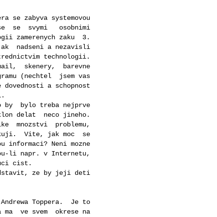
ra se zabyva systemovou

e  se  svymi   osobnimi

gii zamerenych zaku  3.

ak  nadseni a nezavisli

rednictvim technologii.

ail,  skenery,  barevne

ramu (nechtel  jsem vas

 dovednosti a schopnost

.

 by  bylo treba nejprve

lon delat  neco jineho.

ke  mnozstvi  problemu,

uji.  Vite, jak moc  se

u informaci? Neni mozne

u-li napr. v Internetu,

ci cist.

stavit, ze by jeji deti

Andrewa Toppera.  Je to

 ma  ve svem  okrese na
