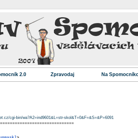
mocník 2.0
Zpravodaj
Na Spomocníko
esnet.cz/cgi-bin/wa?A2=ind9601&L=str-skol&T=0&F=&S=&P=6091
==============================
>
unmask]