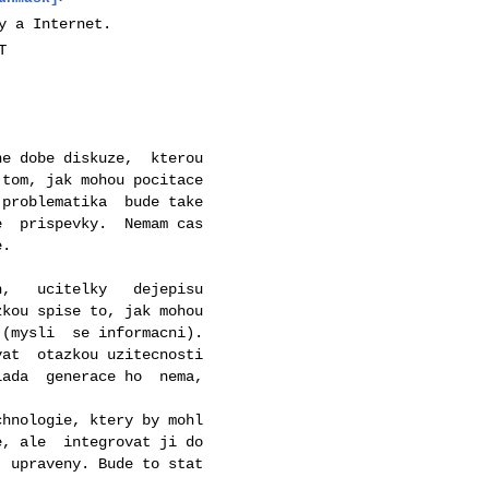
y a Internet.
T
e dobe diskuze,  kterou

tom, jak mohou pocitace

problematika  bude take

  prispevky.  Nemam cas

.

,   ucitelky   dejepisu

kou spise to, jak mohou

(mysli  se informacni).

at  otazkou uzitecnosti

ada  generace ho  nema,

hnologie, ktery by mohl

, ale  integrovat ji do

 upraveny. Bude to stat
