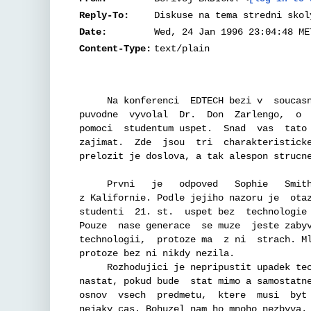
Reply-To:
Diskuse na tema stredni skol
Date:
Wed, 24 Jan 1996 23:04:48 ME
Content-Type:
text/plain
     Na konferenci  EDTECH bezi v  soucasn
puvodne  vyvolal  Dr.  Don  Zarlengo,  o  
pomoci  studentum uspet.  Snad  vas  tato 
zajimat.  Zde  jsou  tri  charakteristicke
prelozit je doslova, a tak alespon strucne
     Prvni   je   odpoved   Sophie   Smith
z Kalifornie. Podle jejiho nazoru je  otaz
studenti  21. st.  uspet bez  technologie 
Pouze  nase generace  se muze  jeste zabyv
technologii,  protoze ma  z ni  strach. Ml
protoze bez ni nikdy nezila.

     Rozhodujici je nepripustit upadek tec
nastat, pokud bude  stat mimo a samostatne
osnov  vsech  predmetu,  ktere  musi  byt 
nejaky cas. Bohuzel nam ho mnoho nezbyva.
