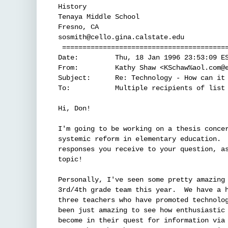
History

Tenaya Middle School

Fresno, CA

sosmith@cello.gina.calstate.edu

 =========================================
Date:         Thu, 18 Jan 1996 23:53:09 ES
From:         Kathy Shaw <KSchaw%aol.com@e
Subject:      Re: Technology - How can it 
To:           Multiple recipients of list 
Hi, Don!

I'm going to be working on a thesis concer
systemic reform in elementary education.  
responses you receive to your question, as
topic!

Personally, I've seen some pretty amazing 
3rd/4th grade team this year.  We have a h
three teachers who have promoted technolog
been just amazing to see how enthusiastic 
become in their quest for information via 