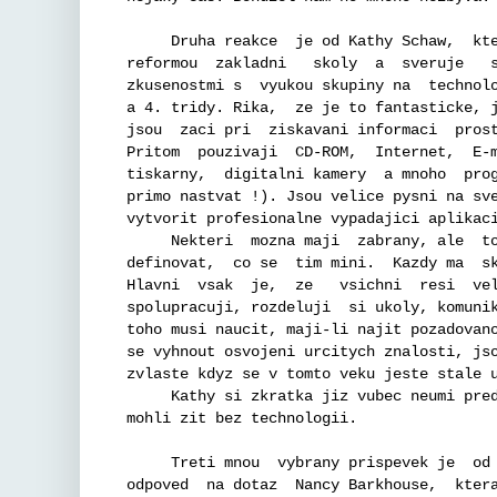
     Druha reakce  je od Kathy Schaw,  kte
reformou  zakladni   skoly  a  sveruje   s
zkusenostmi s  vyukou skupiny na  technolo
a 4. tridy. Rika,  ze je to fantasticke, j
jsou  zaci pri  ziskavani informaci  prost
Pritom  pouzivaji  CD-ROM,  Internet,  E-m
tiskarny,  digitalni kamery  a mnoho  prog
primo nastvat !). Jsou velice pysni na sve
vytvorit profesionalne vypadajici aplikaci
     Nekteri  mozna maji  zabrany, ale  to
definovat,  co se  tim mini.  Kazdy ma  sk
Hlavni  vsak  je,  ze   vsichni  resi  vel
spolupracuji, rozdeluji  si ukoly, komunik
toho musi naucit, maji-li najit pozadovano
se vyhnout osvojeni urcitych znalosti, jso
zvlaste kdyz se v tomto veku jeste stale u
     Kathy si zkratka jiz vubec neumi pred
mohli zit bez technologii.

     Treti mnou  vybrany prispevek je  od 
odpoved  na dotaz  Nancy Barkhouse,  ktera