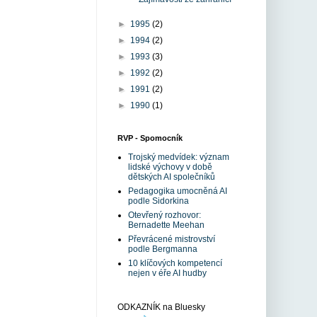
►
1995
(2)
►
1994
(2)
►
1993
(3)
►
1992
(2)
►
1991
(2)
►
1990
(1)
RVP - Spomocník
Trojský medvídek: význam
lidské výchovy v době
dětských AI společníků
Pedagogika umocněná AI
podle Sidorkina
Otevřený rozhovor:
Bernadette Meehan
Převrácené mistrovství
podle Bergmanna
10 klíčových kompetencí
nejen v éře AI hudby
ODKAZNÍK na Bluesky