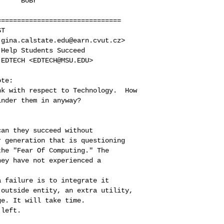
     BoBr

==============================

T

gina.calstate.edu@earn.cvut.cz>

Help Students Succeed

EDTECH <EDTECH@MSU.EDU>

te:

k with respect to Technology.  How

nder them in anyway?

an they succeed without

 generation that is questioning

he "Fear Of Computing." The

ey have not experienced a

 failure is to integrate it

outside entity, an extra utility,

e. It will take time.

left.
