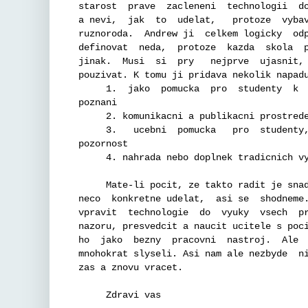
starost  prave  zacleneni  technologii  do
a nevi,  jak  to  udelat,   protoze  vybav
ruznoroda.  Andrew ji  celkem logicky  odp
definovat  neda,  protoze  kazda  skola  p
jinak.  Musi  si  pry   nejprve  ujasnit, 
pouzivat. K tomu ji pridava nekolik napadu
     1.  jako  pomucka  pro  studenty  k  
poznani

     2. komunikacni a publikacni prostrede
     3.   ucebni  pomucka   pro  studenty,
pozornost

     4. nahrada nebo doplnek tradicnich vy
     Mate-li pocit, ze takto radit je snad
neco  konkretne udelat,  asi se  shodneme.
vpravit  technologie  do  vyuky  vsech  pr
nazoru, presvedcit a naucit ucitele s poci
ho  jako  bezny  pracovni  nastroj.  Ale  
mnohokrat slyseli. Asi nam ale nezbyde  ni
zas a znovu vracet.

     Zdravi vas
