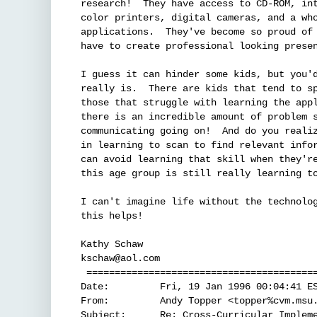
research!  They have access to CD-ROM, int
color printers, digital cameras, and a who
applications.  They've become so proud of 
have to create professional looking presen
I guess it can hinder some kids, but you'd
really is.  There are kids that tend to sp
those that struggle with learning the appl
there is an incredible amount of problem s
communicating going on!  And do you realiz
in learning to scan to find relevant infor
can avoid learning that skill when they're
this age group is still really learning to
I can't imagine life without the technolog
this helps!

Kathy Schaw

kschaw@aol.com

 =========================================
Date:         Fri, 19 Jan 1996 00:04:41 ES
From:         Andy Topper <topper%cvm.msu.
Subject:      Re: Cross-Curricular Impleme