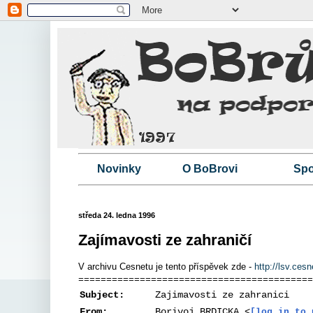
Novinky
O BoBrovi
Spo
středa 24. ledna 1996
Zajímavosti ze zahraničí
V archivu Cesnetu je tento příspěvek zde -
http://lsv.c
==========================================
Subject:
Zajimavosti ze zahranici
From:
Borivoj BRDICKA <
[log in to 