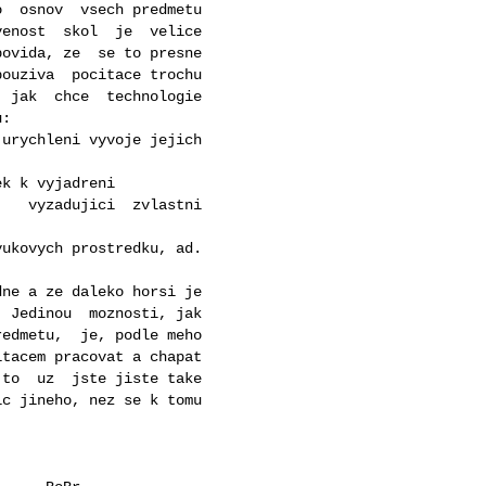
  osnov  vsech predmetu

enost  skol  je  velice

ovida, ze  se to presne

ouziva  pocitace trochu

 jak  chce  technologie

:

urychleni vyvoje jejich

k k vyjadreni

   vyzadujici  zvlastni

ukovych prostredku, ad.

ne a ze daleko horsi je

 Jedinou  moznosti, jak

edmetu,  je, podle meho

tacem pracovat a chapat

to  uz  jste jiste take

c jineho, nez se k tomu
