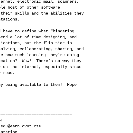
ernet, electronic mail, scanners,

le host of other software

their skills and the abilities they

tations.

 have to define what "hindering"

end a lot of time designing, and

ications, but the flip side is

olving, collaborating, sharing, and

e how much learning they're doing

mation?  Wow!  There's no way they

 on the internet, especially since

 read.

y being available to them!  Hope

==============================

T

edu@earn.cvut.cz>

ntation
