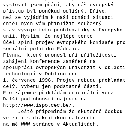
vyslovil jsem přání, aby náš evropský
přístup byl poněkud odlišný. Dříve,
než se vyjádřím k naší domácí situaci,
chtěl bych vám přiblížit současný
stav vývoje této problematiky v Evropské
unii. Myslím, že nejlépe tento
účel splní projev evropského komisaře pro
sociální politiku Pádraiga
Flynna, který pronesl při příležitosti
zahájení konference zaměřené na
spolupráci evropských univerzit v oblasti
technologií v Dublinu dne
1. července 1996. Projev nebudu překládat
celý. Vyberu jen podstatné části.
Pro zájemce přikládám originální verzi.
Další podrobnosti najdete na
http://www.ispo.cec.be/.
Ještě připomínám že skutečně českou
verzi i s diakritikou naleznete
na mé WWW stránce v Aktualitách.