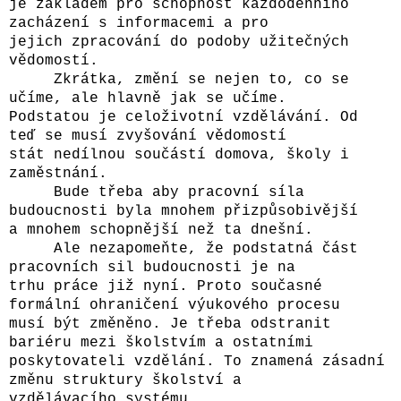
je základem pro schopnost každodenního
zacházení s informacemi a pro
jejich zpracování do podoby užitečných
vědomostí.
Zkrátka, změní se nejen to, co se
učíme, ale hlavně jak se učíme.
Podstatou je celoživotní vzdělávání. Od
teď se musí zvyšování vědomostí
stát nedílnou součástí domova, školy i
zaměstnání.
Bude třeba aby pracovní síla
budoucnosti byla mnohem přizpůsobivější
a mnohem schopnější než ta dnešní.
Ale nezapomeňte, že podstatná část
pracovních sil budoucnosti je na
trhu práce již nyní. Proto současné
formální ohraničení výukového procesu
musí být změněno. Je třeba odstranit
bariéru mezi školstvím a ostatními
poskytovateli vzdělání. To znamená zásadní
změnu struktury školství a
vzdělávacího systému.