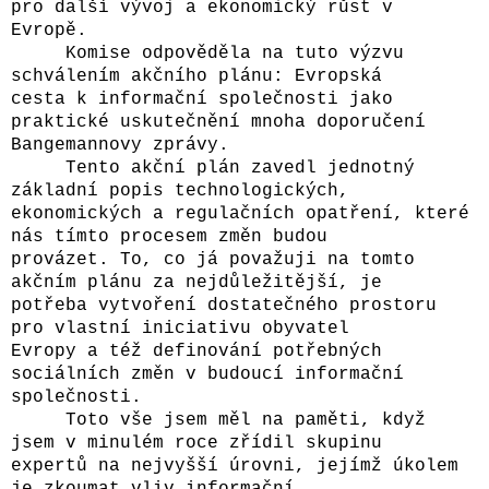
pro další vývoj a ekonomický růst v
Evropě.
Komise odpověděla na tuto výzvu
schválením akčního plánu: Evropská
cesta k informační společnosti jako
praktické uskutečnění mnoha doporučení
Bangemannovy zprávy.
Tento akční plán zavedl jednotný
základní popis technologických,
ekonomických a regulačních opatření, které
nás tímto procesem změn budou
provázet. To, co já považuji na tomto
akčním plánu za nejdůležitější, je
potřeba vytvoření dostatečného prostoru
pro vlastní iniciativu obyvatel
Evropy a též definování potřebných
sociálních změn v budoucí informační
společnosti.
Toto vše jsem měl na paměti, když
jsem v minulém roce zřídil skupinu
expertů na nejvyšší úrovni, jejímž úkolem
je zkoumat vliv informační