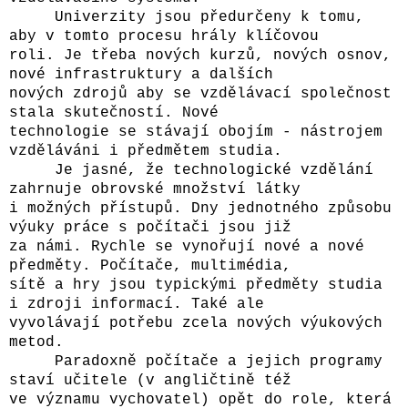
Univerzity jsou předurčeny k tomu,
aby v tomto procesu hrály klíčovou
roli. Je třeba nových kurzů, nových osnov,
nové infrastruktury a dalších
nových zdrojů aby se vzdělávací společnost
stala skutečností. Nové
technologie se stávají obojím - nástrojem
vzděláváni i předmětem studia.
Je jasné, že technologické vzdělání
zahrnuje obrovské množství látky
i možných přístupů. Dny jednotného způsobu
výuky práce s počítači jsou již
za námi. Rychle se vynořují nové a nové
předměty. Počítače, multimédia,
sítě a hry jsou typickými předměty studia
i zdroji informací. Také ale
vyvolávají potřebu zcela nových výukových
metod.
Paradoxně počítače a jejich programy
staví učitele (v angličtině též
ve významu vychovatel) opět do role, která