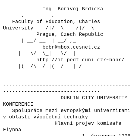
Ing. Borivoj Brdicka
, __ , __
Faculty of Education, Charles
University /|/ \ /|/ \
Prague, Czech Republic
| __/ __ | __/ ,_
bobr@mbox.cesnet.cz
| \/ \_| \/ |
http://it.pedf.cuni.cz/~bobr/
|(__/\__/ |(__/ |_/
------------------------------------------
--------------------------------
DUBLIN CITY UNIVERSITY
KONFERENCE
Spolupráce mezi evropskými univerzitami
v oblasti výpočetní techniky
Hlavní projev komisaře
Flynna