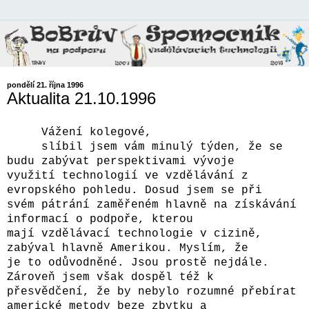
pondělí 21. října 1996
Aktualita 21.10.1996
Vážení kolegové,
slíbil jsem vám minulý týden, že se
budu zabývat perspektivami vývoje
využití technologií ve vzdělávání z
evropského pohledu. Dosud jsem se při
svém pátrání zaměřeném hlavně na získávání
informací o podpoře, kterou
mají vzdělávací technologie v cizině,
zabýval hlavně Amerikou. Myslím, že
je to odůvodněné. Jsou prostě nejdále.
Zároveň jsem však dospěl též k
přesvědčení, že by nebylo rozumné přebírat
americké metody beze zbytku a