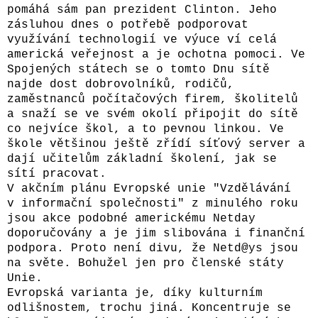
pomáhá sám pan prezident Clinton. Jeho
zásluhou dnes o potřebě podporovat
využívání technologií ve výuce ví celá
americká veřejnost a je ochotna pomoci. Ve
Spojených státech se o tomto Dnu sítě
najde dost dobrovolníků, rodičů,
zaměstnanců počítačových firem, školitelů
a snaží se ve svém okolí připojit do sítě
co nejvíce škol, a to pevnou linkou. Ve
škole většinou ještě zřídí síťový server a
dají učitelům základní školení, jak se
sítí pracovat.
V akčním plánu Evropské unie "Vzdělávání
v informační společnosti" z minulého roku
jsou akce podobné americkému Netday
doporučovány a je jim slibována i finanční
podpora. Proto není divu, že Netd@ys jsou
na světe. Bohužel jen pro členské státy
Unie.
Evropská varianta je, díky kulturním
odlišnostem, trochu jiná. Koncentruje se