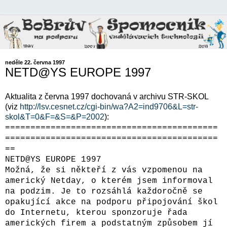
neděle 22. června 1997
NETD@YS EUROPE 1997
Aktualita z června 1997 dochovaná v archivu STR-SKOL
(viz
http://lsv.cesnet.cz/cgi-bin/wa?A2=ind9706&L=str-
skol&T=0&F=&S=&P=2002
):
==========================================
==========================================
==
NETD@YS EUROPE 1997
Možná, že si někteří z vás vzpomenou na
americký Netday, o kterém jsem informoval
na podzim. Je to rozsáhlá každoročně se
opakující akce na podporu připojování škol
do Internetu, kterou sponzoruje řada
amerických firem a podstatným způsobem jí