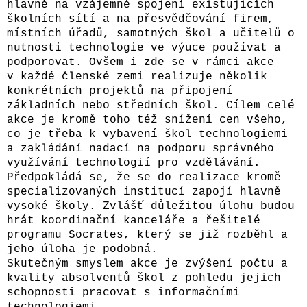
hlavně na vzájemné spojení existujících
školních sítí a na přesvědčování firem,
místních úřadů, samotných škol a učitelů o
nutnosti technologie ve výuce používat a
podporovat. Ovšem i zde se v rámci akce
v každé členské zemi realizuje několik
konkrétních projektů na připojení
základních nebo středních škol. Cílem celé
akce je kromě toho též snížení cen všeho,
co je třeba k vybavení škol technologiemi
a zakládání nadací na podporu správného
využívání technologií pro vzdělávání.
Předpokládá se, že se do realizace kromě
specializovaných institucí zapojí hlavně
vysoké školy. Zvlášť důležitou úlohu budou
hrát koordinační kanceláře a řešitelé
programu Socrates, který se již rozběhl a
jeho úloha je podobná.
Skutečným smyslem akce je zvýšení počtu a
kvality absolventů škol z pohledu jejich
schopnosti pracovat s informačními
technologiemi.