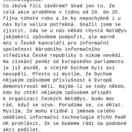
Co zbývá říci závěrem? Snad jen to, že
celá akce proběhne v týdnu od 18. do 25.
října tohoto roku a že by nepochybně i u
nás byla velice potřebná. Snažil jsem se
zjistit, zda se u nás někdo chystá Netd@ys
jakýmkoli způsobem podpořit, ale marně.
Ani v České kanceláři pro informační
společnost Národního informačního
střediska České republiky o nikom nevědí.
Na získání peněz od Evropského parlamentu
je již pozdě, a stejně bychom byli asi
neuspěli. Přesto si myslím, že bychom
nějakým způsobem příslušnost k Evropě
demonstrovat měli. Najde-li se tedy někdo,
kdo by chtěl nějakým způsobem přispět
k organizaci českých Netd@ys, budu moc
rád, když se ozve. Poradíme se, co dělat.
Myslím, že mohu klidně i jménem celého
oddělení informační technologie KTchV PedF
UK prohlásit, že se budeme rádi na podobné
akci podílet.