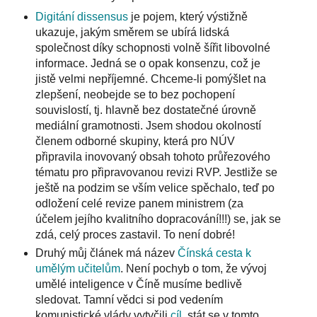
Digitání dissensus
je pojem, který výstižně
ukazuje, jakým směrem se ubírá lidská
společnost díky schopnosti volně šířit libovolné
informace. Jedná se o opak konsenzu, což je
jistě velmi nepříjemné. Chceme-li pomýšlet na
zlepšení, neobejde se to bez pochopení
souvislostí, tj. hlavně bez dostatečné úrovně
mediální gramotnosti. Jsem shodou okolností
členem odborné skupiny, která pro NÚV
připravila inovovaný obsah tohoto průřezového
tématu pro připravovanou revizi RVP. Jestliže se
ještě na podzim se vším velice spěchalo, teď po
odložení celé revize panem ministrem (za
účelem jejího kvalitního dopracování!!!) se, jak se
zdá, celý proces zastavil. To není dobré!
Druhý můj článek má název
Čínská cesta k
umělým učitelům
. Není pochyb o tom, že vývoj
umělé inteligence v Číně musíme bedlivě
sledovat. Tamní vědci si pod vedením
komunistické vlády vytyčili
cíl
, stát se v tomto