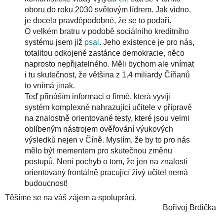
oboru do roku 2030 světovým lídrem. Jak vidno,
je docela pravděpodobné, že se to podaří.
O velkém bratru v podobě sociálního kreditního
systému jsem již
psal
. Jeho existence je pro nás,
totalitou odkojené zastánce demokracie, něco
naprosto nepřijatelného. Měli bychom ale vnímat
i tu skutečnost, že většina z 1.4 miliardy Číňanů
to vnímá jinak.
Teď přináším informaci o firmě, která vyvíjí
systém komplexně nahrazující učitele v přípravě
na znalostně orientované testy, které jsou velmi
oblíbeným nástrojem ověřování výukových
výsledků nejen v Číně. Myslím, že by to pro nás
mělo být mementem pro skutečnou změnu
postupů. Není pochyb o tom, že jen na znalosti
orientovaný frontálně pracující živý učitel nemá
budoucnost!
Těšíme se na váš zájem a spolupráci,
Bořivoj Brdička