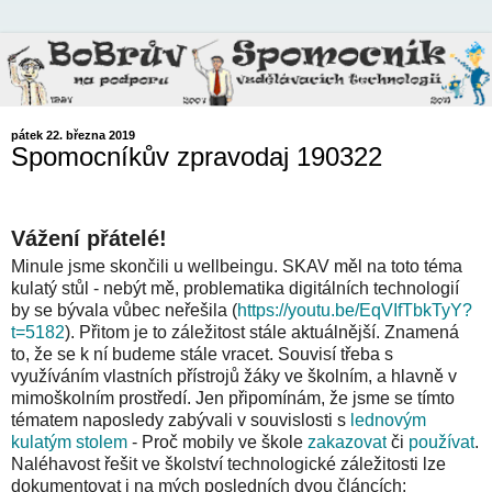
pátek 22. března 2019
Spomocníkův zpravodaj 190322
Vážení přátelé!
Minule jsme skončili u wellbeingu. SKAV měl na toto téma
kulatý stůl - nebýt mě, problematika digitálních technologií
by se bývala vůbec neřešila (
https://youtu.be/EqVIfTbkTyY?
t=5182
). Přitom je to záležitost stále aktuálnější. Znamená
to, že se k ní budeme stále vracet. Souvisí třeba s
využíváním vlastních přístrojů žáky ve školním, a hlavně v
mimoškolním prostředí. Jen připomínám, že jsme se tímto
tématem naposledy zabývali v souvislosti s
lednovým
kulatým stolem
- Proč mobily ve škole
zakazovat
či
používat
.
Naléhavost řešit ve školství technologické záležitosti lze
dokumentovat i na mých posledních dvou článcích: