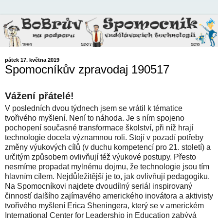
pátek 17. května 2019
Spomocníkův zpravodaj 190517
Vážení přátelé!
V posledních dvou týdnech jsem se vrátil k tématice
tvořivého myšlení. Není to náhoda. Je s ním spojeno
pochopení současné transformace školství, při níž hrají
technologie docela významnou roli. Stojí v pozadí potřeby
změny výukových cílů (v duchu kompetencí pro 21. století) a
určitým způsobem ovlivňují též výukové postupy. Přesto
nesmíme propadat mylnému dojmu, že technologie jsou tím
hlavním cílem. Nejdůležitější je to, jak ovlivňují pedagogiku.
Na Spomocníkovi najdete dvoudílný seriál inspirovaný
činností dalšího zajímavého amerického inovátora a aktivisty
tvořivého myšlení Erica Sheningera, který se v americkém
International Center for Leadership in Education zabývá