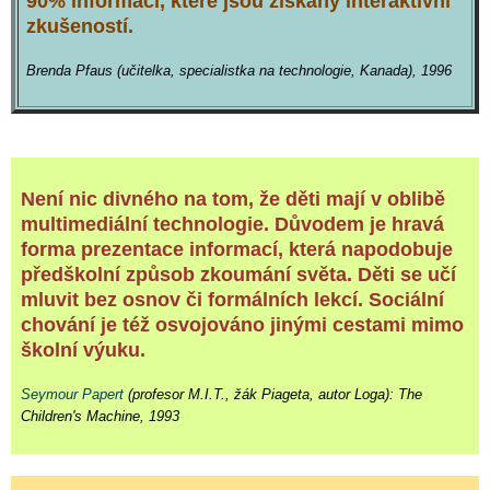
90% informací, které jsou získány interaktivní
zkušeností.
Brenda Pfaus (učitelka, specialistka na technologie, Kanada), 1996
Není nic divného na tom, že děti mají v oblibě
multimediální technologie. Důvodem je hravá
forma prezentace informací, která napodobuje
předškolní způsob zkoumání světa. Děti se učí
mluvit bez osnov či formálních lekcí. Sociální
chování je též osvojováno jinými cestami mimo
školní výuku.
Seymour Papert
(profesor M.I.T., žák Piageta, autor Loga): The
Children's Machine, 1993