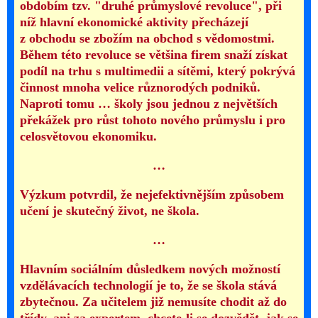
obdobím tzv. "druhé průmyslové revoluce", při
níž hlavní ekonomické aktivity přecházejí
z obchodu se zbožím na obchod s vědomostmi.
Během této revoluce se většina firem snaží získat
podíl na trhu s multimedii a sítěmi, který pokrývá
činnost mnoha velice různorodých podniků.
Naproti tomu … školy jsou jednou z největších
překážek pro růst tohoto nového průmyslu i pro
celosvětovou ekonomiku.
…
Výzkum potvrdil, že nejefektivnějším způsobem
učení je skutečný život, ne škola.
…
Hlavním sociálním důsledkem nových možností
vzdělávacích technologií je to, že se škola stává
zbytečnou. Za učitelem již nemusíte chodit až do
třídy, ani za expertem, chcete-li se dozvědět, jak se