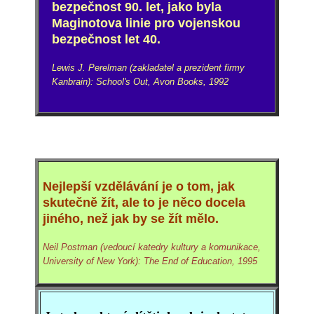
bezpečnost 90. let, jako byla
Maginotova linie pro vojenskou
bezpečnost let 40.
Lewis J. Perelman (zakladatel a prezident firmy
Kanbrain): School's Out, Avon Books, 1992
Nejlepší vzdělávání je o tom, jak
skutečně žít, ale to je něco docela
jiného, než jak by se žít mělo.
Neil Postman (vedoucí katedry kultury a komunikace,
University of New York): The End of Education, 1995