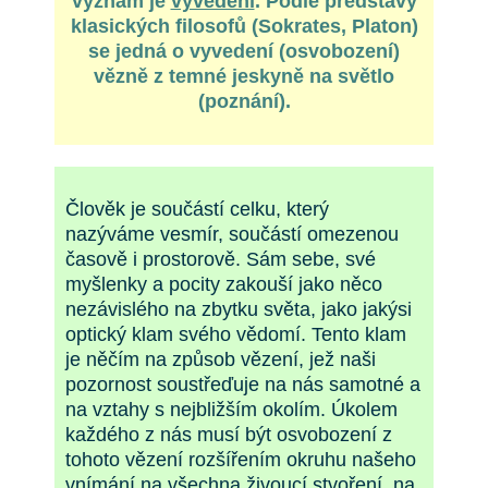
význam je
vyvedení
. Podle představy
klasických filosofů (Sokrates, Platon)
se jedná o vyvedení (osvobození)
vězně z temné jeskyně na světlo
(poznání).
Člověk je součástí celku, který
nazýváme vesmír, součástí omezenou
časově i prostorově. Sám sebe, své
myšlenky a pocity zakouší jako něco
nezávislého na zbytku světa, jako jakýsi
optický klam svého vědomí. Tento klam
je něčím na způsob vězení, jež naši
pozornost soustřeďuje na nás samotné a
na vztahy s nejbližším okolím. Úkolem
každého z nás musí být osvobození z
tohoto vězení rozšířením okruhu našeho
vnímání na všechna živoucí stvoření, na