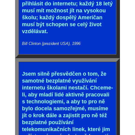
přihlásit do internetu; každý 18 letý
musí mít možnost jít na vysokou
školu; každý dospělý Američan
musí být schopen se celý život
vzdělávat.
Bill Clinton (prezident USA), 1996
Jsem silně přesvědčen o tom, že
samotné bezplatné využívání
internetu školami nestačí. Chceme-
li, aby mladí lidé aktivně pracovali
s technologiemi, a aby to pro ně
bylo docela samozřejmé, musíme
jít o krok dále a zajistit pro ně též
bezplatné používání
telekomunikačních linek, které jim