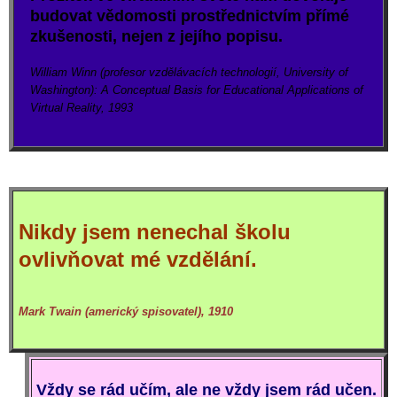
budovat vědomosti prostřednictvím přímé
zkušenosti, nejen z jejího popisu.
William Winn (profesor vzdělávacích technologií, University of
Washington): A Conceptual Basis for Educational Applications of
Virtual Reality, 1993
Nikdy jsem nenechal školu
ovlivňovat mé vzdělání.
Mark Twain (americký spisovatel), 1910
Vždy se rád učím, ale ne vždy jsem rád učen.