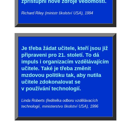
zpřístupní nové zdroje vědomostí.
Richard Riley (ministr školství USA), 1994
Je třeba žádat učitele, kteří jsou již
připraveni pro 21. století. To dá
impuls i organizacím vzdělávajícím
učitele. Také je třeba změnit
mzdovou politiku tak, aby nutila
učitele zdokonalovat se
v používání technologií.
Linda Roberts (ředitelka odboru vzdělávacích
technologií, ministerstvo školství USA), 1996