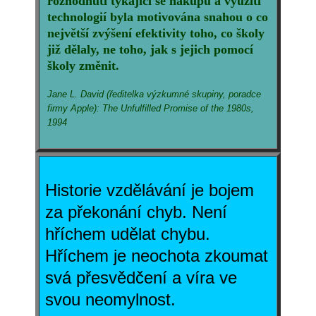
rozhodnutí týkající se nákupu a využití
technologií byla motivována snahou o co
největší zvýšení efektivity toho, co školy
již dělaly, ne toho, jak s jejich pomocí
školy změnit.
Jane L. David (ředitelka výzkumné skupiny, poradce
firmy Apple): The Unfulfilled Promise of the 1980s,
1994
Historie vzdělávání je bojem
za překonání chyb. Není
hříchem udělat chybu.
Hříchem je neochota zkoumat
svá přesvědčení a víra ve
svou neomylnost.