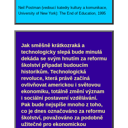
Neil Postman (vedoucí katedry kultury a komunikace,
University of New York): The End of Education, 1995
Jak směšně krátkozraká a
technologicky slepá bude minulá
dekáda se svým hnutím za reformu
školství připadat budoucím
historikům. Technologická
revoluce, která právě začíná
ovlivňovat americkou i světovou
ekonomiku, totálně změní význam
i sociální postavení vzdělávání.
Pak bude nejspíše mnoho z toho,
co je dnes označováno za reformu
školství, považováno za podobně
užitečné pro ekonomickou