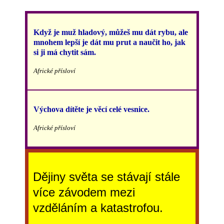
Když je muž hladový, můžeš mu dát rybu, ale
mnohem lepší je dát mu prut a naučit ho, jak
si ji má chytit sám.
Africké přísloví
Výchova dítěte je věcí celé vesnice.
Africké přísloví
Dějiny světa se stávají stále
více závodem mezi
vzděláním a katastrofou.