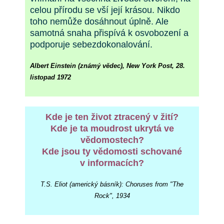
celou přírodu se vší její krásou. Nikdo
toho nemůže dosáhnout úplně. Ale
samotná snaha přispívá k osvobození a
podporuje sebezdokonalování.
Albert Einstein (známý vědec), New York Post, 28.
listopad 1972
Kde je ten život ztracený v žití?
Kde je ta moudrost ukrytá ve
vědomostech?
Kde jsou ty vědomosti schované
v informacích?
T.S. Eliot (americký básník): Choruses from "The
Rock", 1934