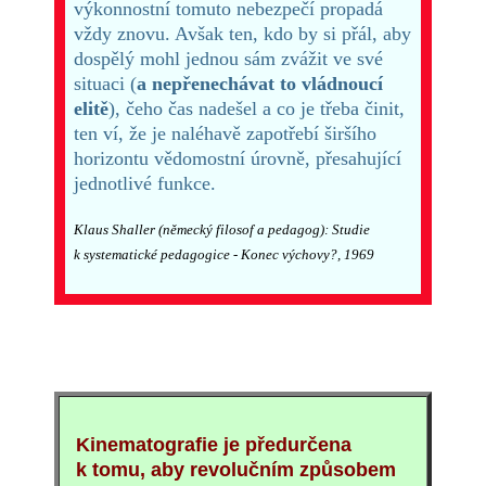
výkonnostní tomuto nebezpečí propadá
vždy znovu. Avšak ten, kdo by si přál, aby
dospělý mohl jednou sám zvážit ve své
situaci (
a nepřenechávat to vládnoucí
elitě
), čeho čas nadešel a co je třeba činit,
ten ví, že je naléhavě zapotřebí širšího
horizontu vědomostní úrovně, přesahující
jednotlivé funkce.
Klaus Shaller (německý filosof a pedagog): Studie
k systematické pedagogice - Konec výchovy?, 1969
Kinematografie je předurčena
k tomu, aby revolučním způsobem