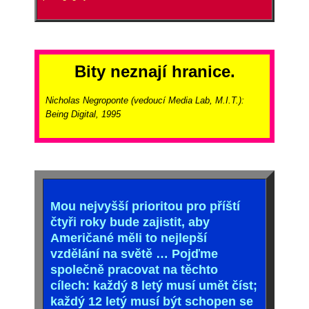
Bity neznají hranice.
Nicholas Negroponte (vedoucí Media Lab, M.I.T.):
Being Digital, 1995
Mou nejvyšší prioritou pro příští
čtyři roky bude zajistit, aby
Američané měli to nejlepší
vzdělání na světě … Pojďme
společně pracovat na těchto
cílech: každý 8 letý musí umět číst;
každý 12 letý musí být schopen se