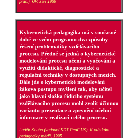
prac.), UP, září 1989
Kybernetická pedagogika má v současné
době ve svém programu dva způsoby
řešení problematiky vzdělávacího
procesu. Předně se jedná o kybernetické
modelování procesu učení a vyučování a
využití didaktické, diagnostické a
regulační techniky v dostupných mezích.
Dále jde o kybernetické modelování
žákova postupu myšlení tak, aby učitel
jako hlavní složka řídícího systému
vzdělávacího procesu mohl zvolit účinnou
variantu prezentace a zpevnění učební
informace v realizaci celého procesu.
Luděk Kouba (vedoucí KDT PedF UK): K otázkám
pedagogiky médií, 1995