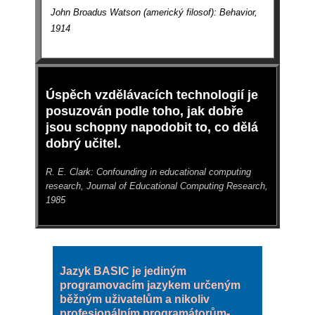
John Broadus Watson (americký filosof): Behavior,
1914
Úspěch vzdělávacích technologií je
posuzován podle toho, jak dobře
jsou schopny napodobit to, co dělá
dobrý učitel.
R. E. Clark: Confounding in educational computing
research, Journal of Educational Computing Research,
1985
Jazyk BASIC je jediným
programovacím jazykem určeným
běžným uživatelům a nikoliv
profesionálním programátorům-