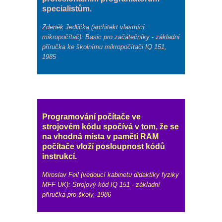
specialistům.
Zdeněk Jedlička (architekt vlastnící
mikropočítač): Basic pro začátečníky - základní
příručka ke školnímu mikropočítači IQ 151,
1985
Programování počítače ve
strojovém kódu spočívá v tom, že se
na vhodná místa v paměti RAM
počítače vloží posloupnost kódů
instrukcí.
Miroslav Feil (vedoucí kabinetu didaktiky fyziky
MFF UK): Strojový kód IQ 151 - základní
příručka pro školy, 1986