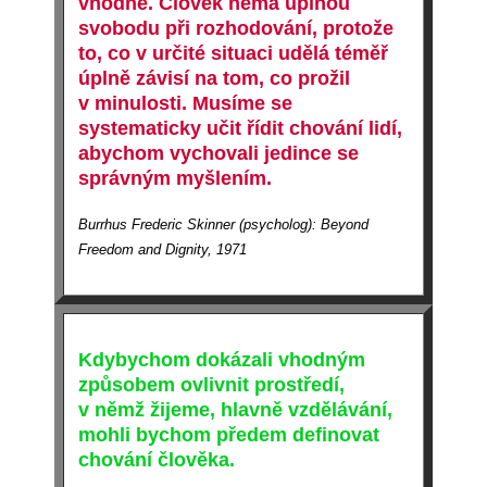
vhodné. Člověk nemá úplnou
svobodu při rozhodování, protože
to, co v určité situaci udělá téměř
úplně závisí na tom, co prožil
v minulosti. Musíme se
systematicky učit řídit chování lidí,
abychom vychovali jedince se
správným myšlením.
Burrhus Frederic Skinner (psycholog): Beyond
Freedom and Dignity, 1971
Kdybychom dokázali vhodným
způsobem ovlivnit prostředí,
v němž žijeme, hlavně vzdělávání,
mohli bychom předem definovat
chování člověka.