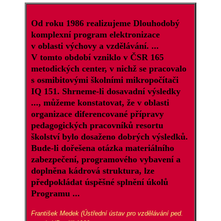
Od roku 1986 realizujeme Dlouhodobý
komplexní program elektronizace
v oblasti výchovy a vzdělávání. ...
V tomto období vzniklo v ČSR 165
metodických center, v nichž se pracovalo
s osmibitovými školními mikropočítači
IQ 151. Shrneme-li dosavadní výsledky
..., můžeme konstatovat, že v oblasti
organizace diferencované přípravy
pedagogických pracovníků resortu
školství bylo dosaženo dobrých výsledků.
Bude-li dořešena otázka materiálního
zabezpečení, programového vybavení a
doplněna kádrová struktura, lze
předpokládat úspěšné splnění úkolů
Programu ...
František Medek (Ústřední ústav pro vzdělávání ped.