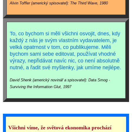
Alvin Toffler (americký spisovatel): The Third Wave, 1980
To, co bychom si měli všichni osvojit, dnes, kdy
každý z nás je svým vlastním vydavatelem, je
velká opatrnost v tom, co publikujeme. Měli
bychom sami sebe editovat, používat vhodné
výrazy, nepřidávat navíc nic, co není absolutně
nutné, a řadit své myšlenky, jak umíme nejlépe.
David Shenk (americký novinář a spisovatel): Data Smog -
Surviving the Information Glut, 1997
Všichni víme, že světová ekonomika prochází