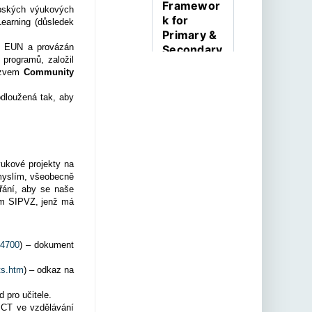
Framewor
opských výukových
k for
earning (důsledek
Primary &
ru EUN a provázán
Secondary
 programů, založil
Education
názvem
Community
Empower
learners
odloužená tak, aby
for the age
of AI with
the AILit
Framework
výukové projekty na
—a joint
 myslím, všeobecně
EC &
přání, aby se naše
OECD
lem SIPVZ, jenž má
initiative,
supported
by
=4700
) – dokument
Code.org
and
ts.htm
) – odkaz na
internation
 pro učitele.
al experts.
ICT ve vzdělávání