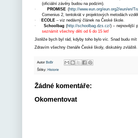
(oficiální závěry budou na podzim).
·
PROMISE
(
http://www.eun.org/eun.org2/eun/en/T
Comenius 2, tentokrát v projektových metodách vzděláva
·
ECOLE
– viz nedávný článek na České škole.
·
Schoolbag
(
http://schoolbag.dzs.cz/
) – nejnovější
seznámit všechny děti od 6 do 15 let!
Jistěže bych byl rád, kdyby toho bylo víc. Snad budu mít p
Zdravím všechny čtenáře České školy, diskutéry zvláště.
Autor
BoBr
Štítky:
Historie
Žádné komentáře:
Okomentovat