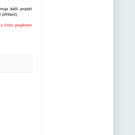
uje další projekt
přihlásit).
Spomocník
@spomocnik.bs
s tímto projektem
ky.social
⋅
2m
PISA 2029 
Media and 
Artificial 
Intelligence 
Literacy 
www.oecd.org
/en/about/pro..
.
 - bude 
docela 
zajímavé 
sledovat, zda 
toto 
nejznámější 
mezinárodní 
srovnávání 
nějak ovlivní 