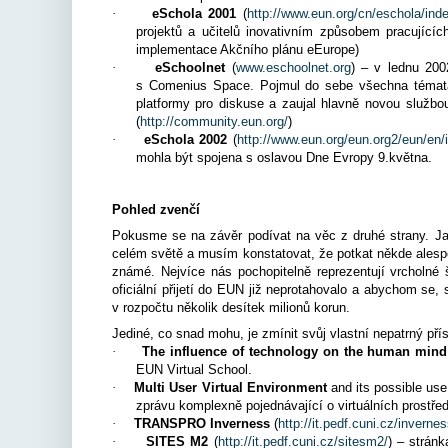
·
eSchola 2001
(
http://www.eun.org/cn/eschola/ind
projektů a učitelů inovativním způsobem pracující
implementace Akčního plánu eEurope)
·
eSchoolnet
(
www.eschoolnet.org
) – v lednu 200
s Comenius Space. Pojmul do sebe všechna témata tý
platformy pro diskuse a zaujal hlavně novou služb
(
http://community.eun.org/
)
·
eSchola 2002
(
http://www.eun.org/eun.org2/eun/en
mohla být spojena s oslavou Dne Evropy 9.května.
Pohled zvenčí
Pokusme se na závěr podívat na věc z druhé strany. J
celém světě a musím konstatovat, že potkat někde alesp
známé. Nejvíce nás pochopitelně reprezentují vrcholné 
oficiální přijetí do EUN již neprotahovalo a abychom se,
v rozpočtu několik desítek milionů korun.
Jediné, co snad mohu, je zmínit svůj vlastní nepatrný pří
·
The influence of technology on the human mind
EUN Virtual School.
·
Multi User Virtual Environment
and its possible use
zprávu komplexně pojednávající o virtuálních prostře
·
TRANSPRO Inverness
(
http://it.pedf.cuni.cz/invernes
·
SITES M2
(
http://it.pedf.cuni.cz/sitesm2/
) – strán