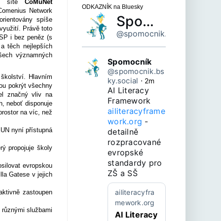
ké sítě
CoMuNet
ODKAZNÍK na Bluesky
 Comenius Network
Spomocník
orientovány spíše
yužití. Právě toto
@spomocnik.bsky.social
SP i bez peněz (s
a těch nejlepších
 všech významných
Spomocník
@spomocnik.bs
 školství. Hlavním
ky.social
⋅
2m
hou pokrýt všechny
AI Literacy 
el značný vliv na
Framework 
h, neboť disponuje
ailiteracyframe
rostor na víc, než
work.org
 - 
EUN nyní přístupná
detailně 
rozpracované 
rý propojuje školy
evropské 
standardy pro 
osilovat evropskou
ZŠ a SŠ
la Gatese v jejich
ailiteracyfra
 aktivně zastoupen
mework.org
s různými službami
AI Literacy