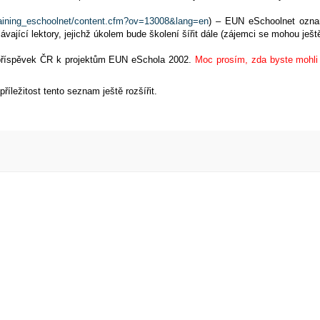
raining_eschoolnet/content.cfm?ov=13008&lang=en
) – EUN eSchoolnet oznam
jící lektory, jejichž úkolem bude školení šířit dále (zájemci se mohou ještě 
 příspěvek ČR k projektům EUN eSchola 2002.
Moc prosím, zda byste mohli 
říležitost tento seznam ještě rozšířit.