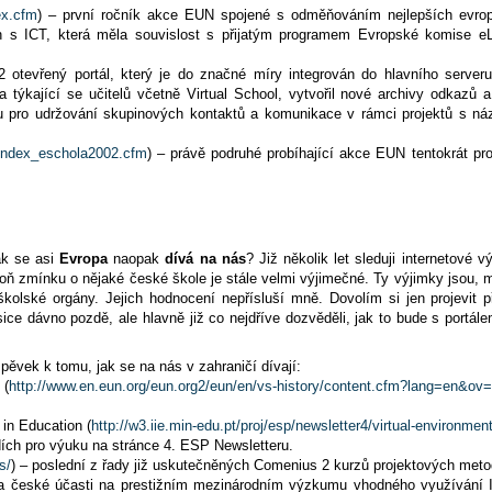
ex.cfm
) – první ročník akce EUN spojené s odměňováním nejlepších evr
ch s ICT, která měla souvislost s přijatým programem Evropské komise eL
2 otevřený portál, který je do značné míry integrován do hlavního serve
kající se učitelů včetně Virtual School, vytvořil nové archivy odkazů a
ou pro udržování skupinových kontaktů a komunikace v rámci projektů s 
/index_eschola2002.cfm
) – právě podruhé probíhající akce EUN tentokrát pr
ak se asi
Evropa
naopak
dívá na nás
? Již několik let sleduji internetové 
oň zmínku o nějaké české škole je stále velmi výjimečné. Ty výjimky jsou,
školské orgány. Jejich hodnocení nepřísluší mně. Dovolím si jen projevit 
 sice dávno pozdě, ale hlavně již co nejdříve dozvěděli, jak to bude s portá
spěvek k tomu, jak se na nás v zahraničí dívají:
(
http://www.en.eun.org/eun.org2/eun/en/vs-history/content.cfm?lang=en&ov
 in Education (
http://w3.iie.min-edu.pt/proj/esp/newsletter4/virtual-environmen
dích pro výuku na stránce 4. ESP Newsletteru.
s/
) – poslední z řady již uskutečněných Comenius 2 kurzů projektových metod
ka české účasti na prestižním mezinárodním výzkumu vhodného využívání 