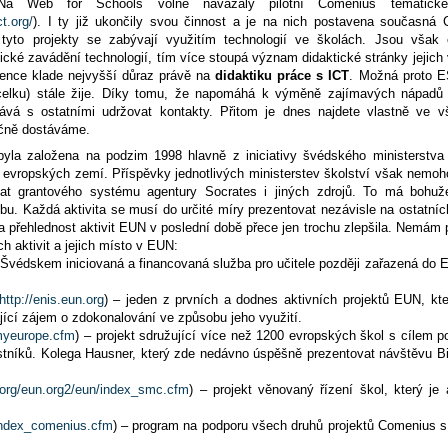
. Na Web for Schools volně navázaly pilotní Comenius tématic
t.org/
). I ty již ukončily svou činnost a je na nich postavena současná
tyto projekty se zabývají využitím technologií ve školách. Jsou však 
cké zavádění technologií, tím více stoupá význam didaktické stránky jejich v
stence klade nejvyšší důraz právě na
didaktiku práce s ICT
. Možná proto E
elku) stále žije. Díky tomu, že napomáhá k výměně zajímavých nápadů 
tává s ostatními udržovat kontakty. Přitom je dnes najdete vlastně ve
ečně dostáváme.
byla založena na podzim 1998 hlavně z iniciativy švédského ministerstva
ty evropských zemí. Příspěvky jednotlivých ministerstev školství však nemo
at grantového systému agentury Socrates i jiných zdrojů. To má bohuž
bu. Každá aktivita se musí do určité míry prezentovat nezávisle na ostatníc
a přehlednost aktivit EUN v poslední době přece jen trochu zlepšila. Nemám p
h aktivit a jejich místo v EUN:
 Švédskem iniciovaná a financovaná služba pro učitele později zařazená do 
http://enis.eun.org
) – jeden z prvních a dodnes aktivních projektů EUN, kte
cí zájem o zdokonalování ve způsobu jeho využití.
_myeurope.cfm
) – projekt sdružující více než 1200 evropských škol s cílem p
častníků. Kolega Hausner, který zde nedávno úspěšně prezentovat návštěvu Bil
.org/eun.org2/eun/index_smc.cfm
) – projekt věnovaný řízení škol, který je
/index_comenius.cfm
) – program na podporu všech druhů projektů Comenius 