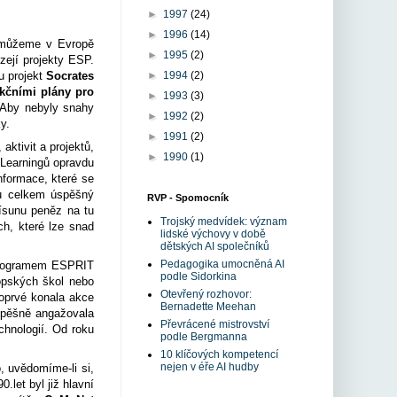
►
1997
(24)
►
1996
(14)
6 můžeme v Evropě
►
1995
(2)
zejí projekty ESP.
u projekt
Socrates
►
1994
(2)
kčními plány pro
►
1993
(3)
 Aby nebyly snahy
►
1992
(2)
y.
►
1991
(2)
ktivit a projektů,
►
1990
(1)
 eLearningů opravdu
nformace, které se
ou celkem úspěšný
RVP - Spomocník
řísunu peněz na tu
Trojský medvídek: význam
h, které lze snad
lidské výchovy v době
dětských AI společníků
Pedagogika umocněná AI
 programem ESPRIT
podle Sidorkina
opských škol nebo
Otevřený rozhovor:
poprvé konala akce
Bernadette Meehan
spěšně angažovala
Převrácené mistrovství
chnologií. Od roku
podle Bergmanna
10 klíčových kompetencí
nejen v éře AI hudby
, uvědomíme-li si,
.let byl již hlavní