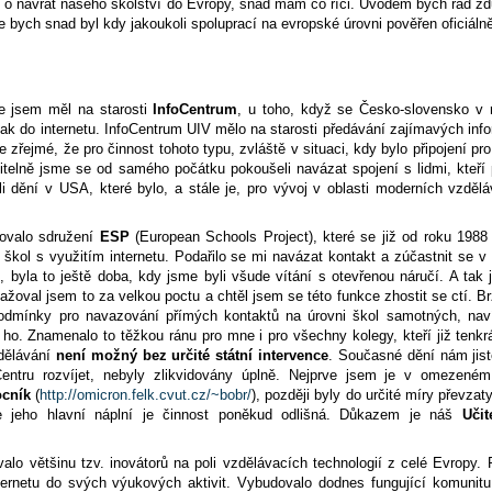
 o návrat našeho školství do Evropy, snad mám co říci. Úvodem bych rád zd
bych snad byl kdy jakoukoli spoluprací na evropské úrovni pověřen oficiáln
de jsem měl na starosti
InfoCentrum
, u toho, když se Česko-slovensko v r
k do internetu. InfoCentrum UIV mělo na starosti předávání zajímavých infor
e zřejmé, že pro činnost tohoto typu, zvláště v situaci, kdy bylo připojení pro
itelně jsme se od samého počátku pokoušeli navázat spojení s lidmi, kteř
li dění v USA, které bylo, a stále je, pro vývoj v oblasti moderních vzdělá
ilovalo sdružení
ESP
(European Schools Project), které se již od roku 1988
škol s využitím internetu. Podařilo se mi navázat kontakt a zúčastnit se v
byla to ještě doba, kdy jsme byli všude vítání s otevřenou náručí. A tak
oval jsem to za velkou poctu a chtěl jsem se této funkce zhostit se ctí. Br
podmínky pro navazování přímých kontaktů na úrovni škol samotných, n
 ho. Znamenalo to těžkou ránu pro mne i pro všechny kolegy, kteří již tenkrá
zdělávání
není možný bez určité státní intervence
. Současné dění nám jis
oCentru rozvíjet, nebyly zlikvidovány úplně. Nejprve jsem je v omezeném
ocník
(
http://omicron.felk.cvut.cz/~bobr/
), později byly do určité míry přev
 jeho hlavní náplní je činnost poněkud odlišná. Důkazem je náš
Uči
lo většinu tzv. inovátorů na poli vzdělávacích technologií z celé Evropy.
ternetu do svých výukových aktivit. Vybudovalo dodnes fungující komunitu