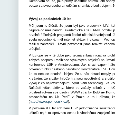
Domnívám se, že, jako přímý účastník porevoluční snahy
pouze za svou osobu a nedělám si ambice budit dojem, že 
Vývoj za posledních 10 let.
Měl jsem to štěstí, že jsem byl jako pracovník UIV, k
nejprve do mezinárodní akademické sítě EARN, později pa
a volně šiřitelných programů české učitelské veřejnosti. J
zcela nedostupné, měl internet stěžejní význam. Pochop
řešili v zahraničí. Hlavní pozornost jsme tenkrát věnova
určující.
V Evropě se v té době jako jediná slibná iniciativa prof
zabývá podporou realizace výukových projektů na úrovni 
konference ESP v Amsterodamu. Jak si asi vzpomínáte, 
pověřen funkcí českého národního koordinátora ESP. Považ
že to nebude snadné. Nejen, že u nás dosud nebyly 
k závěru, že služby InfoCentra jsou nepotřebné a zrušilo
vývoj k co nejrozumnějšímu využívání technologií ve v
Naštěstí však aktivity, které se začaly slibně v Inf
prostřednictvím své osobní WWW stránky
BoBrův Pom
pracovištěm na UK PedF v Praze, a to i přesto, že
(
http://www.spomocnik.cz/
).
V polovině 90. let sdružení ESP jednoznačně soustřeďova
učitelů najít tu správnou cestu k vhodnému zapojení in