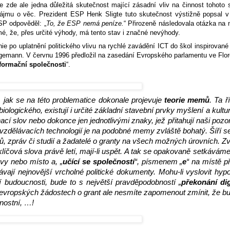
e zde ale jedna důležitá skutečnost mající zásadní vliv na činnost tohoto
 zájmu o věc. Prezident ESP Henk Sligte tuto skutečnost výstižně popsal 
SP odpověděl: „
To, že ESP nemá peníze.
“ Přirozeně následovala otázka na 
mé, že, přes určité výhody, má tento stav i značné nevýhody.
ie po uplatnění politického vlivu na rychlé zavádění ICT do škol inspirované
ngemann. V červnu 1996 předložil na zasedání Evropského parlamentu ve Flore
formační společnosti
“.
 jak se na této problematice dokonale projevuje
teorie memů
. Ta ř
iologického, existují i určité základní stavební prvky myšlení a kul
nací slov nebo dokonce jen jednotlivými znaky, jež přitahují naši poz
vzdělávacích technologií je na podobné memy zvláště bohatý. Šíří s
ků, zpráv či studií a žadatelé o granty na všech možných úrovních. Zv
íčová slova právě letí, mají-li uspět. A tak se opakovaně setkáváme
vy nebo místo a, „
učící se společností
“, písmenem „
e
“ na místě 
ávají nejnovější vrcholné politické dokumenty. Mohu-li vyslovit hy
ší budoucnosti, bude to s největší pravděpodobností „
překonání dig
. V evropských žádostech o grant ale nesmíte zapomenout zmínit, že b
dnostní, …!