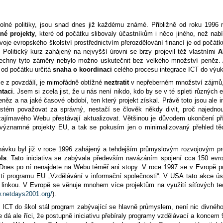
cholné politiky, jsou snad dnes již každému známé. Přibližně od roku 199
né projekty
, které od počátku slibovaly účastníkům i něco jiného, než nabí
oje evropského školství prostřednictvím přerozdělování financí je od počátk
Politický kurz zahájený na nejvyšší úrovni se brzy projevil též vlastními
A
echny tyto záměry nebylo možno uskutečnit bez velkého množství peněz.
a od počátku určitá
snaha o koordinaci
celého procesu integrace ICT do výuk
uze z povzdálí, je mimořádně obtížné
neztratit
v nepřeberném množství zájmů, a
ntaci
. Jsem si zcela jist, že u nás není nikdo, kdo by se v té spleti různých
něz a na jaké časové období, ten který projekt získal. Právě toto jsou ale i
ystém považovat za správný, nestačí se člověk někdy divit, proč najedn
 zajímavého Webu přestávají aktualizovat. Většinou je důvodem ukončení p
významné projekty EU, a tak se pokusím jen o minimalizovaný přehled těc
ednávku byl již v roce 1996 zahájený a tehdejším průmyslovým rozvojovým
ls
. Tato iniciativa se zabývala především navázáním spojení cca 150 evr
. Dnes po ní nenajdete na Webu téměř ani stopy. V roce 1997 se v Evropě 
stí programu EU „Vzdělávání v informační společnosti“. V USA tato akce ú
 linkou. V Evropě se věnuje mnohem více projektům na využití síťových te
w.netdays2001.org/
).
í ICT do škol stál program zabývající se hlavně průmyslem, není nic divného
á ale říci, že postupně iniciativu přebíraly programy vzdělávací a koncem 90