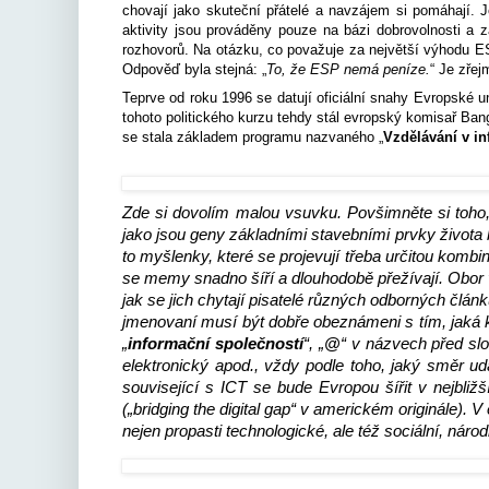
chovají jako skuteční přátelé a navzájem si pomáhají. J
aktivity jsou prováděny pouze na bázi dobrovolnosti a
rozhovorů. Na otázku, co považuje za největší výhodu E
Odpověď byla stejná: „
To, že ESP nemá peníze.
“ Je zřej
Teprve od roku 1996 se datují oficiální snahy Evropské un
tohoto politického kurzu tehdy stál evropský komisař Ba
se stala základem programu nazvaného „
Vzdělávání v in
Zde si dovolím malou vsuvku. Povšimněte si toho,
jako jsou geny základními stavebními prvky života b
to myšlenky, které se projevují třeba určitou kombi
se memy snadno šíří a dlouhodobě přežívají. Obor 
jak se jich chytají pisatelé různých odborných člán
jmenovaní musí být dobře obeznámeni s tím, jaká kl
„
informační společností
“, „
@
“ v názvech před slo
elektronický apod., vždy podle toho, jaký směr ud
související s ICT se bude Evropou šířit v nejbliž
(„bridging the digital gap“ v americkém originále)
nejen propasti technologické, ale též sociální, náro