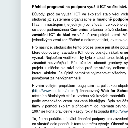
Přehled programů na podporu využití ICT ve školství.
Důvody, proč se využití ICT ve školství stalo věcí vr
sledovat již systémem organizačně a
finančně podpoře
Hlavním nástrojem (ne jediným) ovlivňování celkového výv
se svou podmnožinou
Comenius
určenou právě školám. 
zavádění ICT do škol
ve většině evropských zemí. Vš
jednotlivých zemí roztříštěné a nekompatibilní, existoval
Pro našince, sledujícího tento proces přece jen stále po
které doprovázejí zavádění ICT do evropských škol,
orie
vyznal. Nejlepším vodítkem by byla znalost toho, kolik pe
zásadně nezveřejňují. Přestože lze obecně grantový s
projekt z ničeho nic mizí nebo proč se stránky celkem
kterou aktivitu. Je úplně nemožné vyjmenovat všechny 
považovat za nejvýznamnější.
Prvním velkým projektem reagujícím na politickou obj
(
http://www.cordis.lu/esprit/
) financovaný
Web for Schoo
místních školských sítí a tvorbou výukových materiálů
podle amerického vzoru nazvaná
Netd@ys
. Byla součá
firmy v pomoci školám s připojením do internetu pevnou
1997 se koná pravidelně každý rok v listopadu (
http://ww
To, že na počátku oficiální finanční podpory pro zaveden
co vlastně dalo podnět k tomuto směru vývoje. Obecně se d