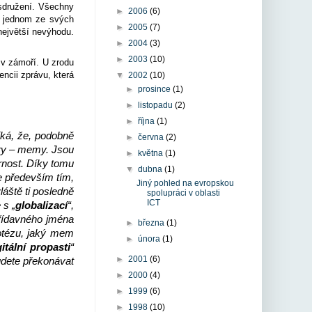
 sdružení. Všechny
►
2006
(6)
v jednom ze svých
►
2005
(7)
největší nevýhodu.
►
2004
(3)
►
2003
(10)
 v zámoří. U zrodu
ncii zprávu, která
▼
2002
(10)
►
prosince
(1)
►
listopadu
(2)
►
října
(1)
íká, že, podobně
►
června
(2)
tury – memy. Jsou
►
května
(1)
ornost. Díky tomu
▼
dubna
(1)
e především tím,
Jiný pohled na evropskou
láště ti posledně
spolupráci v oblasti
ICT
 s „
globalizací
“,
přídavného jména
►
března
(1)
potézu, jaký mem
►
února
(1)
itální propasti
“
►
2001
(6)
udete překonávat
►
2000
(4)
►
1999
(6)
►
1998
(10)