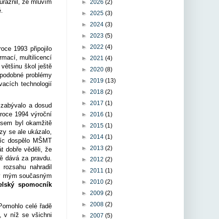
ůraznil, že mluvím
►
2026
(2)
ě.
►
2025
(3)
►
2024
(3)
►
2023
(5)
►
2022
(4)
oce 1993 připojilo
mací, multilicencí
►
2021
(4)
 většinu škol ještě
►
2020
(8)
í podobné problémy
►
2019
(13)
vacích technologií
►
2018
(2)
►
2017
(1)
 zabývalo a dosud
 roce 1994 výroční
►
2016
(1)
 jsem byl okamžitě
►
2015
(1)
zy se ale ukázalo,
►
2014
(1)
avíc dospělo MŠMT
►
2013
(2)
t dobře věděli, že
tě dává za pravdu.
►
2012
(2)
 rozsahu nahradil
►
2011
(1)
zaty mým současným
►
2010
(2)
telský spomocník
►
2009
(2)
►
2008
(2)
 Pomohlo celé řadě
, v níž se všichni
►
2007
(5)