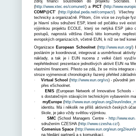
zdroj financí soustředěn do projektu Socrates
(
http://www.xtec.es/comunet/
) a
PICT
(
http://www.europic
COMP@CT
' (
http://global.peda.net/compact/
). Všechny 
technicky a organizačně. Přitom, čím více se zvyšuje fyzi
je hlavní silou sdružení ESP, které od počátku své exi
výjimkou projektu ECOLE, který se netýká ESP jako c
postupů, naprostá většina členů této komunity nepřes
evropských organizacích, včetně EUN, k níž se teď kon
Organizace
European Schoolnet
(
http://www.eun.org/
) 
posláním je koordinovat, integrovat a usměrňovat aktivi
náklady, a tak je i EUN nucena z velké části využív
nepřehlednost prezentace jednotlivých aktivit EUN na We
vlastními financemi. Přesto se zdá, že se míra integrace 
stroze vyjmenovat chronologicky řazený přehled základníc
·
Virtual School
(
http://www.eun.org/vs
) - původně jen
přes eSchoolnet.
·
ENIS
(European Network of Innovative Schools -
s dostatečným stávajícím technickým vybavením mají
·
myEurope
(
http://www.eun.org/eun.org2/eun/index
identitu. Má i několik ne příliš aktivních českých ú
škole, je jako vždy světlou výjimkou.
·
SMC
(School Managers Centre -
http://www.eun
sdružením CZESHA (
http://www.czesha.cz/
).
·
Comenius Space
(
http://www.eun.org/eun.org2/eun
na hledání partnerů a s komunikací.