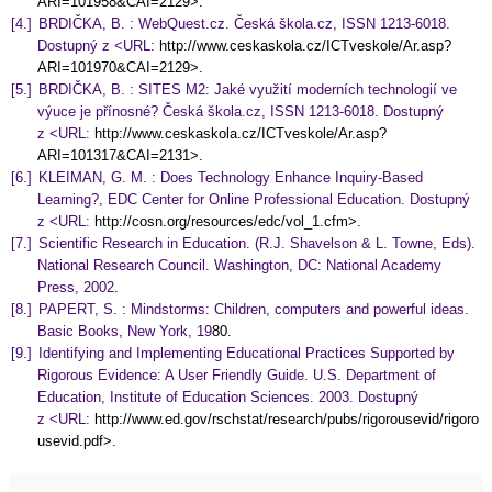
ARI=101958&CAI=2129
>
.
[4.]
BRDIČKA, B. : WebQuest.cz. Česká škola.cz, ISSN 1213-6018.
Dostupný z <URL:
http://www.ceskaskola.cz/ICTveskole/Ar.asp?
ARI=101970&CAI=2129
>
.
[5.]
BRDIČKA, B. : SITES M2: Jaké využití moderních technologií ve
výuce je přínosné? Česká škola.cz, ISSN 1213-6018. Dostupný
z <URL:
http://www.ceskaskola.cz/ICTveskole/Ar.asp?
ARI=101317&CAI=2131
>
.
[6.]
KLEIMAN, G. M. : Does Technology Enhance Inquiry-Based
Learning?, EDC Center for Online Professional Education. Dostupný
z <URL:
http://cosn.org/resources/edc/vol_1.cfm
>
.
[7.]
Scientific Research in Education. (R.J. Shavelson & L. Towne, Eds).
National Research Council. Washington, DC: National Academy
Press, 2002
.
[8.]
PAPERT, S. : Mindstorms: Children, computers and powerful ideas.
Basic Books, New York, 19
80.
[9.]
Identifying and Implementing Educational Practices Supported by
Rigorous Evidence: A User Friendly Guide. U.S. Department of
Education, Institute of Education Sciences. 2003. Dostupný
z <URL:
http://www.ed.gov/rschstat/research/pubs/rigorousevid/rigoro
usevid.pdf
>
.