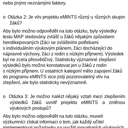
nebo jinými neznámými faktory.
Otázka 2: Je vliv projektu eMINTS různý u různých skupin
o
žáků?
Aby bylo možno odpovědět na tuto otázku, byly výsledky
testu MAP sledovány zvlášť u žáků nějakým způsobem
hendikepovaných (žáci se zvláštními potřebami
s individuálním výukovým plánem, žáci docházející do
nápravné výchovy, žáci z rodin s nízkým příjmem). Výsledek
byl ne zcela přesvědčivý. Statisticky významné zlepšení
výsledků bylo možno konstatovat jen u žáků z rodin
s nízkým příjmem. U ostatních kategorií mělo zapojení žáků
do programu eMINTS sice jistý pozorovatelný vliv na
zlepšení, ale bylo statisticky nevýznamné.
Otázka 3: Je možno nalézt nějaký vztah mezi zlepšením
o
výsledků žáků uvnitř projektu eMINTS a změnou
výukových postupů?
Aby bylo možno odpovědět na tuto otázku, museli
výzkumníci získat informaci o tom, jak každý učitel
implementoval požadavky na využití inovativních výukových