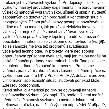
průkazných ověřovacích výzkumů. Předepisuje i to, že tyto
výzkumy mají být prováděny experimentálním porovnáváním
výsledků náhodně vybraných škol, učitelů či skupin studentů
zapojených do dotovaných programů a kontrolních skupin
nezapojených. Přitom právě takový postup je považován za
jedině možnou metodu, jak prokázat efektivitu inovativních
výukových projektů. Jiné způsoby ověřování výukových
výsledků jsou považovány v lepším případě za omezeně
použitelné, mnohem spíše však přímo za nevhodné (viz [9
]).
To se samozřejmě týká též programů zavádějících
vzdělávací technologie. Ty projekty, které nedisponují
doporučeným způsobem evaluace, mají jen malou naději na
získání finanční podpory z federálních fondů. Tato politika je
z pohledu odborníků značně kontroverzní. Proto jsme
v rámci zpracování zahraničních zkušeností během práce na
výzkumném záměru UK v Praze, PedF „Vzdělávání pro život
v informační společnosti“ situaci studovali poněkud blíže.
Zde jsou podrobnosti.
Kritici stávající americké politiky se odvolávají na teorii
vzdělávacího výzkumu (viz např. [7
]), podle níž není možné
předem fixně stanovit výzkumnou metodu dokud není
definována otázka, na níž má výzkum odpovědět. V případě,