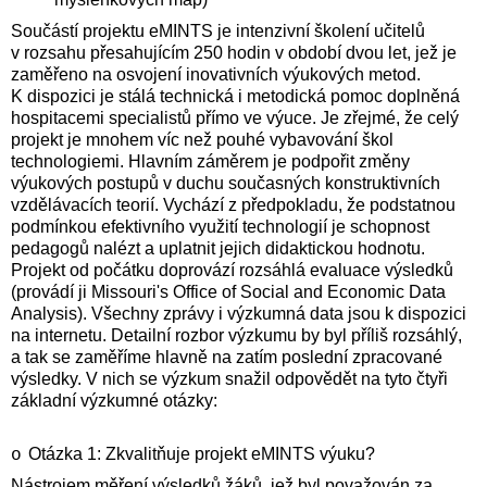
Součástí projektu eMINTS je intenzivní školení učitelů
v rozsahu přesahujícím 250 hodin v období dvou let, jež je
zaměřeno na osvojení inovativních výukových metod.
K dispozici je stálá technická i metodická pomoc doplněná
hospitacemi specialistů přímo ve výuce. Je zřejmé, že celý
projekt je mnohem víc než pouhé vybavování škol
technologiemi. Hlavním záměrem je podpořit změny
výukových postupů v duchu současných konstruktivních
vzdělávacích teorií. Vychází z předpokladu, že podstatnou
podmínkou efektivního využití technologií je schopnost
pedagogů nalézt a uplatnit jejich didaktickou hodnotu.
Projekt od počátku doprovází rozsáhlá evaluace výsledků
(provádí ji Missouri's Office of Social and Economic Data
Analysis). Všechny zprávy i výzkumná data jsou k dispozici
na internetu. Detailní rozbor výzkumu by byl příliš rozsáhlý,
a tak se zaměříme hlavně na zatím poslední zpracované
výsledky. V nich se výzkum snažil odpovědět na tyto čtyři
základní výzkumné otázky:
Otázka 1: Zkvalitňuje projekt eMINTS výuku?
o
Nástrojem měření výsledků žáků, jež byl považován za