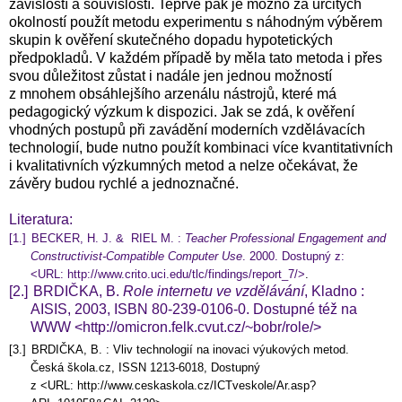
závislostí a souvislostí. Teprve pak je možno za určitých
okolností použít metodu experimentu s náhodným výběrem
skupin k ověření skutečného dopadu hypotetických
předpokladů. V každém případě by měla tato metoda i přes
svou důležitost zůstat i nadále jen jednou možností
z mnohem obsáhlejšího arzenálu nástrojů, které má
pedagogický výzkum k dispozici. Jak se zdá, k ověření
vhodných postupů při zavádění moderních vzdělávacích
technologií, bude nutno použít kombinaci více kvantitativních
i kvalitativních výzkumných metod a nelze očekávat, že
závěry budou rychlé a jednoznačné.
Literatura:
[1.]
BECKER, H. J. & RIEL M. :
Teacher Professional Engagement and
Constructivist-Compatible Computer Use
. 2000. Dostupný z:
<URL: http://www.crito.uci.edu/tlc/findings/report_7/>
.
[2.]
BRDIČKA, B.
Role internetu ve vzdělávání
, Kladno :
AISIS, 2003, ISBN 80-239-0106-0. Dostupné též na
WWW <http://omicron.felk.cvut.cz/~bobr/role/>
[3.]
BRDIČKA, B. : Vliv technologií na inovaci výukových metod.
Česká škola.cz, ISSN 1213-6018, Dostupný
z <URL:
http://www.ceskaskola.cz/ICTveskole/Ar.asp?