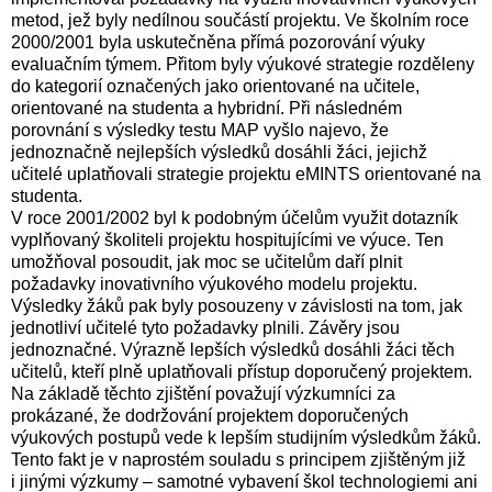
metod, jež byly nedílnou součástí projektu. Ve školním roce
2000/2001 byla uskutečněna přímá pozorování výuky
evaluačním týmem. Přitom byly výukové strategie rozděleny
do kategorií označených jako orientované na učitele,
orientované na studenta a hybridní. Při následném
porovnání s výsledky testu MAP vyšlo najevo, že
jednoznačně nejlepších výsledků dosáhli žáci, jejichž
učitelé uplatňovali strategie projektu eMINTS orientované na
studenta.
V roce 2001/2002 byl k podobným účelům využit dotazník
vyplňovaný školiteli projektu hospitujícími ve výuce. Ten
umožňoval posoudit, jak moc se učitelům daří plnit
požadavky inovativního výukového modelu projektu.
Výsledky žáků pak byly posouzeny v závislosti na tom, jak
jednotliví učitelé tyto požadavky plnili. Závěry jsou
jednoznačné. Výrazně lepších výsledků dosáhli žáci těch
učitelů, kteří plně uplatňovali přístup doporučený projektem.
Na základě těchto zjištění považují výzkumníci za
prokázané, že dodržování projektem doporučených
výukových postupů vede k lepším studijním výsledkům žáků.
Tento fakt je v naprostém souladu s principem zjištěným již
i jinými výzkumy – samotné vybavení škol technologiemi ani