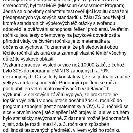
směrodatný, byl test MAP (Missouri Assessment Program).
Jedná se o povinný celostátní test ověřující kvalitu dosažení
předepsaných výukových standardů u žáků ZŠ používající
kromě standardních výběrových též otázky s tvořenou
odpovědí a ověřování schopností řešení problémů. Ve třetím
ročníku jsou testy orientovány na jazykové dovednosti a
přírodní vědy, ve čtvrtém ročníku je to matematika a
občanská výchova. To znamená, že při sledování obou
těchto ročníků získaná data zahrnují vlastně téměř všechny
důležité výukové oblasti.
Výzkum zpracoval výsledky více než 10000 žáků, z čehož
bylo 30% do programu eMINTS zapojených a 70%
nezapojených. Dá se tedy konstatovat, že se jednalo značně
velký vzorek respondentů. Podobným počtem se může
pochlubit jen velmi málo ověřovacích vzdělávacích
výzkumů. Z celkových závěrů vyplývá, že prokazatelně
lepších výsledků v obou letech dosáhli žáci 4. ročníků do
programu zapojení (test z matematiky a OV). U 3. ročníků se
sice v prvním roce jisté zlepšení též projevilo, ale ve druhém
bylo statisticky nevýznamné. Z dat není možné jednoznačně
zjistit, zda je rozdíl mezi
4. a
3. ročníkem způsoben
odlišností testovaných předmětů, vlivem vyššího ročníku