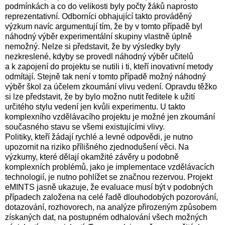
podmínkách a co do velikosti byly počty žáků naprosto
reprezentativní. Odborníci obhajující takto prováděný
výzkum navíc argumentují tím, že by v tomto případě byl
náhodný výběr experimentální skupiny vlastně úplně
nemožný. Nelze si představit, že by výsledky byly
nezkreslené, kdyby se provedl náhodný výběr učitelů
a k zapojení do projektu se nutili i ti, kteří inovativní metody
odmítají. Stejně tak není v tomto případě možný náhodný
výběr škol za účelem zkoumání vlivu vedení. Opravdu těžko
si lze představit, že by bylo možno nutit ředitele k užití
určitého stylu vedení jen kvůli experimentu. U takto
komplexního vzdělávacího projektu je možné jen zkoumání
současného stavu se všemi existujícími vlivy.
Politiky, kteří žádají rychlé a levné odpovědi, je nutno
upozornit na riziko přílišného zjednodušení věci. Na
výzkumy, které dělají okamžité závěry u podobně
komplexních problémů, jako je implementace vzdělávacích
technologií, je nutno pohlížet se značnou rezervou. Projekt
eMINTS jasně ukazuje, že evaluace musí být v podobných
případech založena na celé řadě dlouhodobých pozorování,
dotazování, rozhovorech, na analýze přirozeným způsobem
získaných dat, na postupném odhalování všech možných