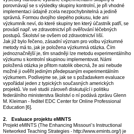
porovnávají se s výsledky skupiny kontrolní, je při vhodné
implementaci údajně zcela nezpochybnitelná a jedině
správná. Formou dvojího slepého pokusu, kde ani
výzkumník neví, do které skupiny ten který účastník patří, se
provádí např. ve zdravotnictví při ověřování léčebných
postupů. Školství se ovšem od zdravotnictví liší.
Jak již bylo řečeno, zásadní význam pro volbu výzkumné
metody má to, jak je položena výzkumná otázka. Čím
jednoznačnější je, tím snadněji lze metodu experimentálního
výzkumu s kontrolní skupinou implementovat. Námi
položená otázka je přitom natolik obecná, že asi nebude
možné ji ověřit jediným předepsaným experimentálním
výzkumem. Podívejme se, jak se s požadavkem evaluace
vypořádal jeden z typických současných amerických
projektů. Ve své studii zároveň diskutující i politiku
federálního ministerstva školství o ní podává zprávu Glenn
M. Kleiman - ředitel EDC Center for Online Professional
Education [6
].
2.
Evaluace projektu eMINTS
Projekt eMINTS (The Enhancing Missouri’s Instructional
Networked Teaching Strategies -
http://www.emints.org/
) je