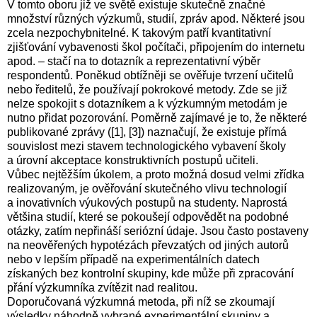
V tomto oboru již ve světě existuje skutečně značné
množství různých výzkumů, studií, zpráv apod. Některé jsou
zcela nezpochybnitelné. K takovým patří kvantitativní
zjišťování vybavenosti škol počítači, připojením do internetu
apod. – stačí na to dotazník a reprezentativní výběr
respondentů. Poněkud obtížněji se ověřuje tvrzení učitelů
nebo ředitelů, že používají pokrokové metody. Zde se již
nelze spokojit s dotazníkem a k výzkumným metodám je
nutno přidat pozorování. Poměrně zajímavé je to, že některé
publikované zprávy ([1
], [3
]) naznačují, že existuje přímá
souvislost mezi stavem technologického vybavení školy
a úrovní akceptace konstruktivních postupů učiteli.
Vůbec nejtěžším úkolem, a proto možná dosud velmi zřídka
realizovaným, je ověřování skutečného vlivu technologií
a inovativních výukových postupů na studenty. Naprostá
většina studií, které se pokoušejí odpovědět na podobné
otázky, zatím nepřináší seriózní údaje. Jsou často postaveny
na neověřených hypotézách převzatých od jiných autorů
nebo v lepším případě na experimentálních datech
získaných bez kontrolní skupiny, kde může při zpracování
přání výzkumníka zvítězit nad realitou.
Doporučovaná výzkumná metoda, při níž se zkoumají
výsledky náhodně vybrané experimentální skupiny a