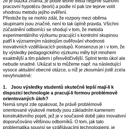
že je otázka známa, je podle teorie třeba nejprve stanovit
pracovní hypotézu (teorii) a podle ní pak lze teprve volit
vhodnou metodu jejího ověření.
Přestože by se mohlo zdát, že rozpory mezi oběma
skupinami jsou značné, není to tak úplně pravda. Všichni
zúčastnění odborníci se shodují v tom, že metoda
experimentálního výzkumu pracující s kontrolní skupinou
patří k významným nástrojům ověřování vhodnosti
inovativních vzdělávacích postupů. Konsenzus je i v tom, že
by výsledky pedagogického výzkumu měly být mnohem
exaktnější a tím pádem i přesvědčivější. Splnit tento úkol ale
nebude snadné. Ukázat si to můžeme např. na následující
vysoce aktuální obecné otázce, u níž je zkoumání jistě zcela
nevyhnutelné:
1.
Jsou výsledky studentů skutečně lepší mají-li k
dispozici technologie a pracují-li formou problémově
orientovaných úloh?
Nemá smysl zde opakovat, že právě problémově
orientované výukové metody jsou základním kamenem
konstruktivního pojetí, jež je v současné době jako inovativní
doporučováno většinou odborníků. O tom, jak tato
problematika souvisí se vzdělávacími technologiemi, je