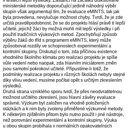
v testech lepší výsledky. Zastánci na začátku diskutované
ministerské metodiky doporučující jedině náhodný výběr
skupin však argumentují tím, že evaluace eMINTS, tak jak
byla provedena, nevylučuje možnost chyby. Tvrdí, že je zde
určitá pravděpodobnost, že se do projektu hlásí právě ti lepší
učitelé, jejichž žáci by možná mohli mít lepší výsledky i při
použití tradičních výukových metod. Zpochybňují způsob
výběru žáků do tříd s programem eMINTS, který může
způsobovat rozdíly ve schopnostech experimentální a
kontrolní skupiny. Diskutují o tom, zda příčinou existence
vhodného školního klimatu pro realizaci projektu je spíše
vůle vedení nebo naopak, zda hlavním iniciátorem změn
jsou samotní pokrokoví učitelé. Připustíme-li totiž, že
podmínky realizace projektu v různých školách nebyly stejné
díky vlivu vedení, musíme počítat opět s určitým zkreslením
výsledků.
Druhá strana vzniklého sporu tvrdí, že přes neodvratitelnou
možnost určitého zkreslení, jsou hlavní závěry evaluace
správné. Výzkum byl založen na vhodně položených
otázkách a k nim byly zvoleny přiměřené výzkumné metody.
K některým zjištěním přitom bylo nutno použít i jiné nástroje,
než porovnání experimentální a kontrolní skupiny. Výuka
u obou skupin probíhala v normálních opakovatelných