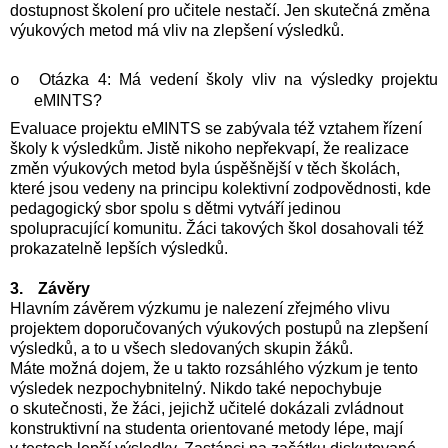
dostupnost školení pro učitele nestačí. Jen skutečná změna
výukových metod má vliv na zlepšení výsledků.
Otázka 4: Má vedení školy vliv na výsledky projektu
o
eMINTS?
Evaluace projektu eMINTS se zabývala též vztahem řízení
školy k výsledkům. Jistě nikoho nepřekvapí, že realizace
změn výukových metod byla úspěšnější v těch školách,
které jsou vedeny na principu kolektivní zodpovědnosti, kde
pedagogický sbor spolu s dětmi vytváří jedinou
spolupracující komunitu. Žáci takových škol dosahovali též
prokazatelně lepších výsledků.
3.
Závěry
Hlavním závěrem výzkumu je nalezení zřejmého vlivu
projektem doporučovaných výukových postupů na zlepšení
výsledků, a to u všech sledovaných skupin žáků.
Máte možná dojem, že u takto rozsáhlého výzkum je tento
výsledek nezpochybnitelný. Nikdo také nepochybuje
o skutečnosti, že žáci, jejichž učitelé dokázali zvládnout
konstruktivní na studenta orientované metody lépe, mají