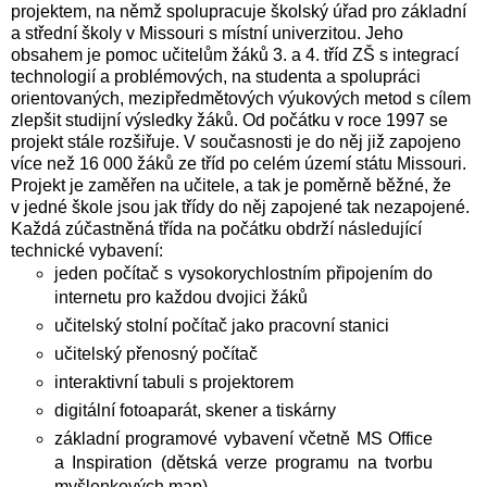
projektem, na němž spolupracuje školský úřad pro základní
a střední školy v Missouri s místní univerzitou. Jeho
obsahem je pomoc učitelům žáků 3. a 4. tříd ZŠ s integrací
technologií a problémových, na studenta a spolupráci
orientovaných, mezipředmětových výukových metod s cílem
zlepšit studijní výsledky žáků. Od počátku v roce 1997 se
projekt stále rozšiřuje. V současnosti je do něj již zapojeno
více než 16 000 žáků ze tříd po celém území státu Missouri.
Projekt je zaměřen na učitele, a tak je poměrně běžné, že
v jedné škole jsou jak třídy do něj zapojené tak nezapojené.
Každá zúčastněná třída na počátku obdrží následující
technické vybavení:
jeden počítač s vysokorychlostním připojením do
internetu pro každou dvojici žáků
učitelský stolní počítač jako pracovní stanici
učitelský přenosný počítač
interaktivní tabuli s projektorem
digitální fotoaparát, skener a tiskárny
základní programové vybavení včetně MS Office
a Inspiration (dětská verze programu na tvorbu
myšlenkových map)