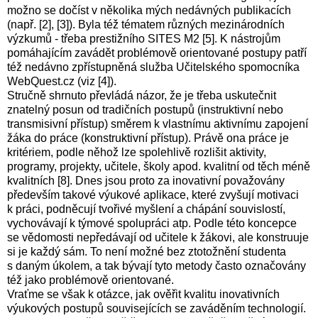
možno se dočíst v několika mých nedávných publikacích
(např. [2
], [3
]). Byla též tématem různých mezinárodních
výzkumů - třeba prestižního SITES M2 [5
]. K nástrojům
pomáhajícím zavádět problémově orientované postupy patří
též nedávno zpřístupněná služba Učitelského spomocníka
WebQuest.cz
(viz [4
]).
Stručně shrnuto převládá názor, že je třeba uskutečnit
znatelný posun od tradičních postupů (instruktivní nebo
transmisivní přístup) směrem k vlastnímu aktivnímu zapojení
žáka do práce (konstruktivní přístup). Právě ona práce je
kritériem, podle něhož lze spolehlivě rozlišit aktivity,
programy, projekty, učitele, školy apod. kvalitní od těch méně
kvalitních [8
]. Dnes jsou proto za inovativní považovány
především takové výukové aplikace, které zvyšují motivaci
k práci, podněcují tvořivé myšlení a chápání souvislostí,
vychovávají k týmové spolupráci atp. Podle této koncepce
se vědomosti nepředávají od učitele k žákovi, ale konstruuje
si je každý sám. To není možné bez ztotožnění studenta
s daným úkolem, a tak bývají tyto metody často označovány
též jako problémově orientované.
Vraťme se však k otázce, jak ověřit kvalitu inovativních
výukových postupů souvisejících se zaváděním technologií.