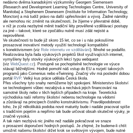
nedávno dvěma kanadskými výzkumníky Georgem Siemensem
(Research and Development Learning Technologies Centre, University of
Manitoba) a Stephenem Downesem (Institute for Information Technology,
Moncton) a má tudíž právo na další upřesňování a vývoj. Žádné námitky
ale nemohou nic změnit na skutečnosti, že žijeme v převratné době,
v níž je zcela nezbytné měnit tradiční léty prověřené vzdělávací postupy
za jiné – takové, které se zpočátku nutně musí zdát nejisté a
neprověřené.
Ve skutečnosti to bude již skoro 15 let, co se i u nás pokoušíme
prosazovat inovativní metody využití technologií kompatibilní
s konektivismem (viz
Role internetu ve vzdělávání
). Mnohé se podařilo.
Realizována byla řada výukových projektů škol využívajících internet,
vymyšleny byly stovky výukových lekcí typu webquest
(viz
WebQuest.cz
). Postupně se pochopitelně technologie ve výuce
stávají běžnějšími. Hodně pomohl náš vstup do EU a rozjetí takových
programů jako Comenius nebo eTwinning. Značný vliv má poslední dobou
portál
RVP
. Velký kus práce udělala Česká škola.
Přes všechny tyto snahy nemůžeme být spokojeni. Ministerstvo školství
se technologiemi vůbec nezabývá a nechává jejich financování na
samotné školy nebo v těch lepších případech na kraje. Teoretická
východiska naší reformy školství neberou technologie na vědomí
a zůstávají na principech čistého konstruktivismu. Pravděpodobnost
toho, že již několikátá podoba nové maturity bude i nadále pracovat spíše
s tradičním pojetím a nepřímo tak bude určovat obsah skutečné výuky, je
značně vysoká.
A tak nám nezbývá nic jiného než nadále pokračovat ve snaze
o prosazení doporučení hodných postupů. Je zřejmé, že budeme-li chtít
umožnit našemu školství držet krok se světovým vývojem, bude nutné