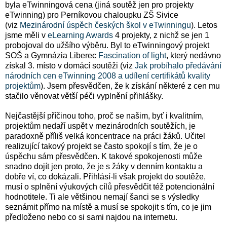
byla eTwinningová cena (jiná soutěž jen pro projekty
eTwinning) pro Perníkovou chaloupku ZŠ Sivice
(viz
Mezinárodní úspěch českých škol v eTwinningu
). Letos
jsme měli v
eLearning Awards
4 projekty, z nichž se jen 1
probojoval do užšího výběru. Byl to eTwinningový projekt
SOŠ a Gymnázia Liberec
Fascination of light
, který nedávno
získal 3. místo v domácí soutěži (viz
Jak probíhalo předávání
národních cen eTwinning 2008 a udílení certifikátů kvality
projektům
). Jsem přesvědčen, že k získání některé z cen mu
stačilo věnovat větší péči vyplnění přihlášky.
Nejčastější příčinou toho, proč se našim, byť i kvalitním,
projektům nedaří uspět v mezinárodních soutěžích, je
paradoxně příliš velká koncentrace na práci žáků. Učitel
realizující takový projekt se často spokojí s tím, že je o
úspěchu sám přesvědčen. K takové spokojenosti může
snadno dojít jen proto, že je s žáky v denním kontaktu a
dobře ví, co dokázali. Přihlásí-li však projekt do soutěže,
musí o splnění výukových cílů přesvědčit též potencionální
hodnotitele. Ti ale většinou nemají šanci se s výsledky
seznámit přímo na místě a musí se spokojit s tím, co je jim
předloženo nebo co si sami najdou na internetu.