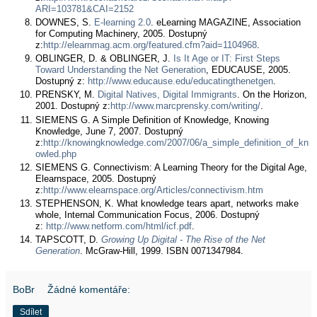
ARI=103781&CAI=2152
DOWNES, S.
E-learning 2.0
. eLearning MAGAZINE, Association
for Computing Machinery, 2005. Dostupný
z:
http://elearnmag.acm.org/featured.cfm?aid=1104968
.
OBLINGER, D. & OBLINGER, J.
Is It Age or IT: First Steps
Toward Understanding the Net Generation
, EDUCAUSE, 2005.
Dostupný z:
http://www.educause.edu/educatingthenetgen
.
PRENSKY, M.
Digital Natives, Digital Immigrants
. On the Horizon,
2001. Dostupný z:
http://www.marcprensky.com/writing/
.
SIEMENS G. A Simple Definition of Knowledge, Knowing
Knowledge, June 7, 2007. Dostupný
z:
http://knowingknowledge.com/2007/06/a_simple_definition_of_kn
owled.php
SIEMENS G. Connectivism: A Learning Theory for the Digital Age,
Elearnspace, 2005. Dostupný
z:
http://www.elearnspace.org/Articles/connectivism.htm
STEPHENSON, K. What knowledge tears apart, networks make
whole, Internal Communication Focus, 2006. Dostupný
z:
http://www.netform.com/html/icf.pdf
.
TAPSCOTT, D.
Growing Up Digital - The Rise of the Net
Generation
. McGraw-Hill, 1999. ISBN 0071347984.
BoBr
Žádné komentáře:
Sdílet