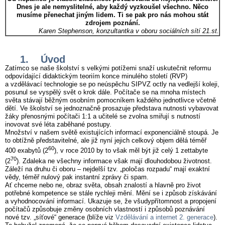
Dnes je ale nemyslitelné, aby každý vyzkoušel všechno. Něco
musíme přenechat jiným lidem. Ti se pak pro nás mohou stát
zdrojem poznání.
Karen Stephenson, konzultantka v oboru sociálních sítí 21.st.
1. Úvod
Zatímco se naše školství s velkými potížemi snaží uskutečnit reformu
odpovídající didaktickým teoriím konce minulého století (RVP)
a vzdělávací technologie se po neúspěchu SIPVZ octly na vedlejší koleji,
posunul se vyspělý svět o krok dále. Počítače se na mnoha místech
světa stávají běžným osobním pomocníkem každého jednotlivce včetně
dětí. Ve školství se jednoznačně prosazuje představa nutnosti vybavovat
žáky přenosnými počítači 1:1 a učitelé se zvolna smiřují s nutností
inovovat své léta zaběhané postupy.
Množství v našem světě existujících informací exponenciálně stoupá. Je
to obtížně představitelné, ale již nyní jejich celkový objem dělá téměř
60
400 exabytů (2
), v roce 2010 by to však měl být již celý 1 zettabyte
70
(2
). Zdaleka ne všechny informace však mají dlouhodobou životnost.
Záleží na druhu či oboru – nejdelší tzv. „poločas rozpadu“ mají exaktní
vědy, téměř nulový pak instantní zprávy či spam.
Ať chceme nebo ne, obraz světa, obsah znalostí a hlavně pro život
potřebné kompetence se stále rychleji mění. Mění se i způsob získávání
a vyhodnocování informací. Ukazuje se, že všudypřítomnost a propojení
počítačů způsobuje změny osobních vlastností i způsobů poznávání
nové tzv. „síťové“ generace (blíže viz
Vzdělávání a internet 2. generace
).