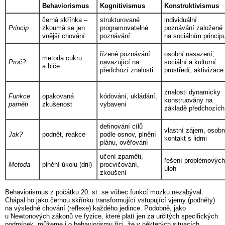
Behaviorismus
Kognitivismus
Konstruktivismus
černá skřínka –
strukturované
individuální
Princip
zkoumá se jen
programovatelné
poznávání založené
vnější chování
poznávání
na sociálním princip
řízené poznávání
osobní nasazení,
metoda cukru
Proč?
navazující na
sociální a kulturní
a biče
předchozí znalosti
prostředí, aktivizace
znalosti dynamicky
Funkce
opakovaná
kódování, ukládání,
konstruovány na
paměti
zkušenost
vybavení
základě předchozích
definování cílů
vlastní zájem, osobn
Jak?
podnět, reakce
podle osnov, plnění
kontakt s lidmi
plánu, ověřování
učení zpaměti,
řešení problémových
Metoda
plnění úkolu (dril)
procvičování,
úloh
zkoušení
Behaviorismus z počátku 20. st. se vůbec funkcí mozku nezabýval.
Chápal ho jako černou skřínku transformující vstupující vjemy (podněty)
na výsledné chování (reflexe) každého jedince. Podobně, jako
u Newtonových zákonů ve fyzice, které platí jen za určitých specifických
podmínek, můžeme i o behaviorismu říci, že v některých situacích