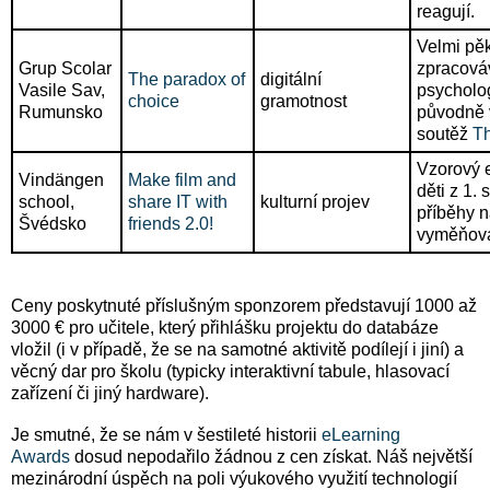
reagují.
Velmi pěk
Grup Scolar
zpracováv
The paradox of
digitální
Vasile Sav,
psycholo
choice
gramotnost
Rumunsko
původně 
soutěž
Th
Vzorový e
Vindängen
Make film and
děti z 1. 
school,
share IT with
kulturní projev
příběhy 
Švédsko
friends 2.0!
vyměňovat
Ceny poskytnuté příslušným sponzorem představují 1000 až
3000 € pro učitele, který přihlášku projektu do databáze
vložil (i v případě, že se na samotné aktivitě podílejí i jiní) a
věcný dar pro školu (typicky interaktivní tabule, hlasovací
zařízení či jiný hardware).
Je smutné, že se nám v šestileté historii
eLearning
Awards
dosud nepodařilo žádnou z cen získat. Náš největší
mezinárodní úspěch na poli výukového využití technologií