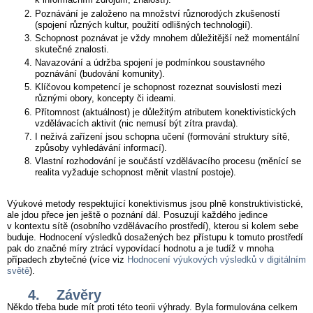
Poznávání je založeno na množství různorodých zkušeností
(spojení různých kultur, použití odlišných technologií).
Schopnost poznávat je vždy mnohem důležitější než momentální
skutečné znalosti.
Navazování a údržba spojení je podmínkou soustavného
poznávání (budování komunity).
Klíčovou kompetencí je schopnost rozeznat souvislosti mezi
různými obory, koncepty či ideami.
Přítomnost (aktuálnost) je důležitým atributem konektivistických
vzdělávacích aktivit (nic nemusí být zítra pravda).
I neživá zařízení jsou schopna učení (formování struktury sítě,
způsoby vyhledávání informací).
Vlastní rozhodování je součástí vzdělávacího procesu (měnící se
realita vyžaduje schopnost měnit vlastní postoje).
Výukové metody respektující konektivismus jsou plně konstruktivistické,
ale jdou přece jen ještě o poznání dál. Posuzují každého jedince
v kontextu sítě (osobního vzdělávacího prostředí), kterou si kolem sebe
buduje. Hodnocení výsledků dosažených bez přístupu k tomuto prostředí
pak do značné míry ztrácí vypovídací hodnotu a je tudíž v mnoha
případech zbytečné (více viz
Hodnocení výukových výsledků v digitálním
světě
).
4. Závěry
Někdo třeba bude mít proti této teorii výhrady. Byla formulována celkem