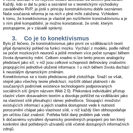
Každý, kdo si dal tu práci a seznámil se s teoretickými východisky
zaváděného RVP, je jistě s principy konstruktivismu dobře seznámen.
Naše současná reforma je na nich v plné míře založena. Vzhledem
k tomu, že konektivismus je vlastně jen rozšířením konstruktivismu a je
s ním plně kompatibilní, je možno konstatovat, že směr, kterým
postupujeme, je v zásadě správný.
3. Co je to konektivismus
Bylo již řečeno, že konstruktivismus jako první ze vzdělávacích teorií
přijal dynamický pohled na funkci mozku. Vychází z modelu, podle něhož
se počet mozkových neuronů a ještě mnohem více počet synapsí během
života dynamicky mění. Celkem snadno si lze tento proces analogicky
představit jako síť, v níž jsou celkové schopnosti definovány znalostmi
propojujícími jednotlivé uložené informace. I u nich během života dochází
k neustálým dynamickým změnám.
Konektivismus se s touto představou plně ztotožňuje. Snaží se však,
stejně jako všechny teorie předchozí, rozšířit oblast platnosti i do
současných podmínek existence technologiemi podporovaných
sociálních sítí (jiným názvem Web 2.0). Překonává individuální přístup
vlastní všem dosavadním teoriím a dovoluje pohlížet na vzdělávání jako
na vlastnost sítě přesahující rámec jednotlivce. Stoupající množství
existujících informací a jejich snadná dostupnost vede k nutnosti
porozumění chápat jako vlastnost sítě, v níž každý člen obhospodařuje
jen určitou část znalostí. Potřeba řešit daný problém pak vede
k dočasnému vytváření dynamicky proměnných propojení pro ten který
konkrétní úkol potřebných uživatelů sítě včetně dostupných informačních
zdrojů.