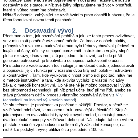
To bohužel znamená, že se poprvé během dosavadní existence lidstva
dostáváme do situace, v níž své žáky připravujeme na život v prostředí,
které si vůbec neumíme představit.
Někteří odborníci zabývající se vzděláváním proto dospěli k názoru, že je
třeba formulovat novou teorii poznávání.
2. Dosavadní vývoj
Představa o tom, jak poznávání probíhá a jak lze tento proces ovlivňovat,
se v minulosti poměrně významně měnila. Zatímco v dobách totality,
průmyslové revoluce a budování armád bylo třeba vychovávat především
loajální občany, dělníky schopné porozumět instrukcím a vojáky slepě
plnící rozkazy, dnes víme jistě jen jedno – to hlavní, co bude příští
generace potřebovat, je kreativita a schopnost celoživotního učení.
Při studiu role vzdělávacích technologií jsme dosud často zjednodušovali
a popisovali jejich funkci jen v rozsahu dvou krajních poloh – instruktivní
a konstruktivní. Tam, kde výukovou činnost přímo řídí počítač, mluvíme
o metodě instruktivní a tam, kde aktivita vychází z vlastní iniciativy
žáka, o metodě konstruktivní. Úplně stejně je možno posuzovat i výuku
bez přítomnosti technologií, při níž práci učitel buď přímo řídí, anebo se
stává průvodcem dětí v procesu vlastního poznávání (více viz
Vliv
technologií na inovaci výukových metod
).
Ve skutečnosti je problematika poněkud složitější. Prostor, v němž se
vzdělávání odehrává, je mnohem strukturovanější a členitější. Stejně
jako nejsou jen dva základní typy výukových metod, neexistují pouze
dva teoretické koncepty vzdělávání definující. Následující tabulka vybírá
při stále značném zjednodušení celkem čtyři základní koncepce, na
nichž lze podchytit vývoj přibližně za posledních 100 let.