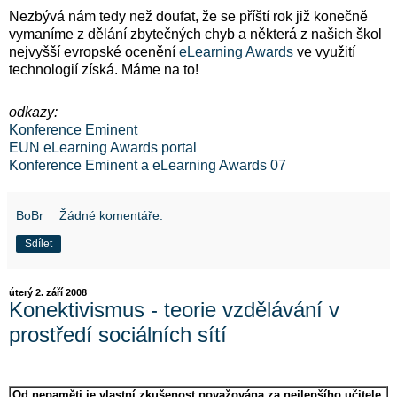
Nezbývá nám tedy než doufat, že se příští rok již konečně
vymaníme z dělání zbytečných chyb a některá z našich škol
nejvyšší evropské ocenění
eLearning Awards
ve využití
technologií získá. Máme na to!
odkazy:
Konference Eminent
EUN eLearning Awards portal
Konference Eminent a eLearning Awards 07
BoBr
Žádné komentáře:
Sdílet
úterý 2. září 2008
Konektivismus - teorie vzdělávání v
prostředí sociálních sítí
Od nepaměti je vlastní zkušenost považována za nejlepšího učitele.