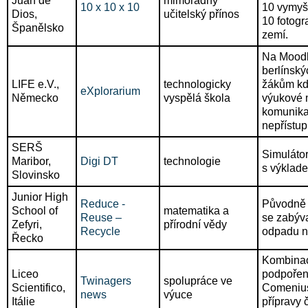
Juan de
mimořádný
10 x 10 x 10
10 vymyš
Dios,
učitelský přínos
10 fotogr
Španělsko
zemí.
Na Moodl
berlínský
LIFE e.V.,
technologicky
žákům kdy
eXplorarium
Německo
vyspělá škola
výukové m
komunika
nepřístup
SERŠ
Simulátor
Maribor,
Digi DT
technologie
s výklade
Slovinsko
Junior High
Reduce -
Původn
School of
matematika a
Reuse –
se zabýva
Zefyri,
přírodní vědy
Recycle
odpadu n
Řecko
Kombinac
Liceo
podpořen
Twinagers
spolupráce ve
Scientifico,
Comenius
news
výuce
Itálie
přípravy 