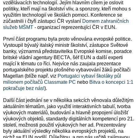
vzdělávacích technologií. Jejím hlavním cílem je oslovit
politiky, kteří mají na školství vliv, a sponzory, kteří mohou s
využitím technologií ve školách pomoci.
Konference se
zúčastnili i čtyři zástupci ČR vyslaní
Domem zahraničních
služeb MŠMT
- organizací reprezentující ČR v EUN.
První část programu byla proto věnována evropské politice.
Vystoupil bývalý italský ministr školství, zástupce Světové
banky, významná představitelka Evropské komise, poradce
britské vládní agentury BECTA, šéf EUN a další experti
mající k tématu co říci. Nejvíce nás zaujala prezentace
portugalského projektu plošného vybavování žáků počítači
Magellan (blíže např. viz
Portugalci vybaví školáky půl
milionem počítačů Classmate PC
nebo
Bitva o koncepci 1:1
pokračuje bez nás!
).
Další část jednání se v několika sekcích věnovala důležitým
aktuálním tématům, jako využití interaktivních tabulí, tvorba
výukových materiálů, budování a hlavně propojení úložišť
výukových objektů, standardy digitálních kompetencí pro 21.
století, možnosti použití výukových her ad. Prezentovány
byly aktuální výsledky několika evropských projektů, na
nichž se EUN podílí. Důležitou, a pro nás určitě zajímavou,