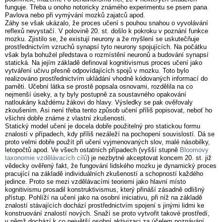
funguje. Třeba u onoho notoricky známého experimentu se psem pana
Pavlova nebo při vymývání mozků zajatců apod.
Záhy se však ukázalo, že proces učení s pouhou snahou o vyvolávání
reflexů nevystačí. V polovině 20. st. došlo k pokroku v poznání funkce
mozku. Zjistilo se, že existují neurony a že myšlení se uskutečňuje
prostřednictvím vzruchů synapsí tyto neurony spojujících. Na počátku
však byla bohužel představa o rozmístění neuronů a budování synapsí
statická. Na jejím základě definoval kognitivismus proces učení jako
vytváření učivu přesně odpovídajících spojů v mozku. Toto bylo
realizováno prostřednictvím ukládání vhodně kódovaných informací do
paměti. Učební látka se prostě popsala osnovami, rozdělila na co
nejmenší úseky, a ty byly postupně za soustavného opakování
natloukány každému žákovi do hlavy. Výsledky se pak ověřovaly
zkoušením. Asi není třeba tento způsob učení příliš popisovat, neboť ho
všichni dobře známe z vlastní zkušenosti.
Statický model učení je docela dobře použitelný pro statickou formu
znalostí v případech, kdy příliš nezáleží na pochopení souvislostí. Dá se
proto velmi dobře použít při učení vyjmenovaných slov, malé násobilky,
letopočtů apod. Ve všech ostatních případech (vyšší stupně
Bloomovy
taxonomie vzdělávacích cílů
) je nezbytné akceptovat koncem 20. st. již
vědecky ověřený fakt, že fungování lidského mozku je dynamický proces
pracující na základě individuálních zkušeností a schopností každého
jedince. Proto se mezi vzdělávacími teoriemi jako hlavní místo
kognitivismu prosadil konstruktivismus, který přináší zásadně odlišný
přístup. Pohlíží na učení jako na osobní iniciativu, při níž na základě
znalostí stávajících dochází prostřednictvím spojení s jinými lidmi ke
konstruování znalostí nových. Snaží se proto vytvořit takové prostředí,
v němž dochází k co největší osobní aktivizaci za účelem poznávání.