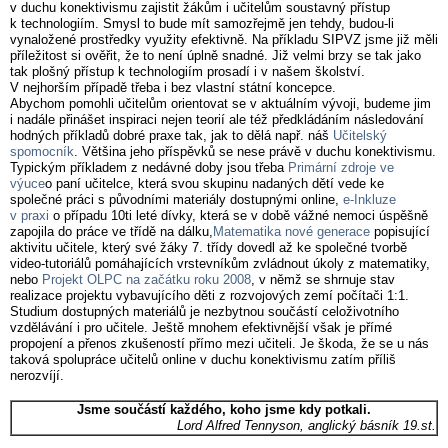
v duchu konektivismu zajistit žákům i učitelům soustavný přístup
k technologiím. Smysl to bude mít samozřejmě jen tehdy, budou-li
vynaložené prostředky využity efektivně. Na příkladu SIPVZ jsme již měli
příležitost si ověřit, že to není úplně snadné. Již velmi brzy se tak jako
tak plošný přístup k technologiím prosadí i v našem školství.
V nejhorším případě třeba i bez vlastní státní koncepce.
Abychom pomohli učitelům orientovat se v aktuálním vývoji, budeme jim
i nadále přinášet inspiraci nejen teorií ale též předkládáním následování
hodných příkladů dobré praxe tak, jak to dělá např. náš
Učitelský
spomocník
. Většina jeho příspěvků se nese právě v duchu konektivismu.
Typickým příkladem z nedávné doby jsou třeba
Primární zdroje ve
výuce
o paní učitelce, která svou skupinu nadaných dětí vede ke
společné práci s původními materiály dostupnými online,
e-Inkluze
v praxi
o případu 10ti leté dívky, která se v době vážné nemoci úspěšně
zapojila do práce ve třídě na dálku,
Matematika nové generace
popisující
aktivitu učitele, který své žáky 7. třídy dovedl až ke společné tvorbě
video-tutoriálů pomáhajících vrstevníkům zvládnout úkoly z matematiky,
nebo
Projekt OLPC na začátku roku 2008
, v němž se shrnuje stav
realizace projektu vybavujícího děti z rozvojových zemí počítači 1:1.
Studium dostupných materiálů je nezbytnou součástí celoživotního
vzdělávání i pro učitele. Ještě mnohem efektivnější však je přímé
propojení a přenos zkušeností přímo mezi učiteli. Je škoda, že se u nás
taková spolupráce učitelů online v duchu konektivismu zatím příliš
nerozvíjí.
Jsme součástí každého, koho jsme kdy potkali.
Lord Alfred Tennyson, anglický básník 19.st.