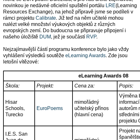
novinkou je nedávné oficielní spuštění portálu
LRE
(Learning
Resources Exchange), na jehož přípravě jsme se podíleli v
rámci projektu
Calibrate
. Již teď na něm učitelé mohou
nalézt velké množství výukových objektů z různých
evropských zemí. Do budoucna se připravuje připojení i
našeho úložiště
DUM
, jež je součástí
RVP
.
Nejzajímavější částí programu konference bylo jako vždy
vyhlášení výsledků soutěže
eLearning Awards
. Zde jsou
letošní vítězové:
eLearning Awards 08
Škola:
Projekt:
Cena za:
Popis:
Výměna b
Hisar
mimořádný
informací
Schools,
EuroPoems
učitelský přínos
autorům m
Turecko
(hlavní cena)
středními
projektu
Projekt 
I.E.S. San
španělšti