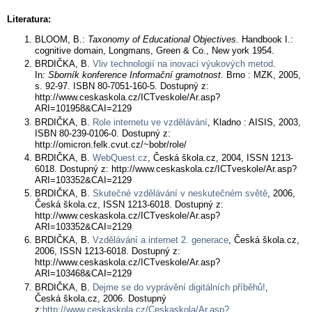
Literatura:
BLOOM, B.:
Taxonomy of Educational Objectives.
Handbook I.:
cognitive domain, Longmans, Green & Co., New york 1954.
BRDIČKA, B.
Vliv technologií na inovaci výukových metod
.
In:
Sborník konference Informační gramotnost.
Brno : MZK, 2005,
s. 92-97. ISBN 80-7051-160-5. Dostupný z:
http://www.ceskaskola.cz/ICTveskole/Ar.asp?
ARI=101958&CAI=2129
BRDIČKA, B.
Role internetu ve vzdělávání
, Kladno : AISIS, 2003,
ISBN 80-239-0106-0. Dostupný z:
http://omicron.felk.cvut.cz/~bobr/role/
BRDIČKA, B.
WebQuest.cz
, Česká škola.cz, 2004, ISSN 1213-
6018. Dostupný z: http://www.ceskaskola.cz/ICTveskole/Ar.asp?
ARI=103352&CAI=2129
BRDIČKA, B.
Skutečné vzdělávání v neskutečném světě
, 2006,
Česká škola.cz, ISSN 1213-6018. Dostupný z:
http://www.ceskaskola.cz/ICTveskole/Ar.asp?
ARI=103352&CAI=2129
BRDIČKA, B.
Vzdělávání a internet 2. generace
, Česká škola.cz,
2006, ISSN 1213-6018. Dostupný z:
http://www.ceskaskola.cz/ICTveskole/Ar.asp?
ARI=103468&CAI=2129
BRDIČKA, B.
Dejme se do vyprávění digitálních příběhů!
,
Česká škola.cz, 2006. Dostupný
z:
http://www.ceskaskola.cz/Ceskaskola/Ar.asp?