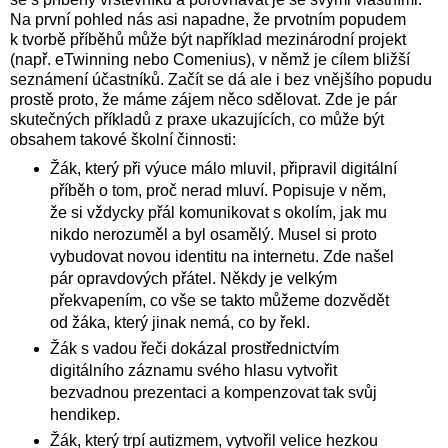
Na první pohled nás asi napadne, že prvotním popudem
k tvorbě příběhů může být například mezinárodní projekt
(např. eTwinning nebo Comenius), v němž je cílem bližší
seznámení účastníků. Začít se dá ale i bez vnějšího popudu
prostě proto, že máme zájem něco sdělovat. Zde je pár
skutečných příkladů z praxe ukazujících, co může být
obsahem takové školní činnosti:
Žák, který při výuce málo mluvil, připravil digitální
příběh o tom, proč nerad mluví. Popisuje v něm,
že si vždycky přál komunikovat s okolím, jak mu
nikdo nerozuměl a byl osamělý. Musel si proto
vybudovat novou identitu na internetu. Zde našel
pár opravdových přátel. Někdy je velkým
překvapením, co vše se takto můžeme dozvědět
od žáka, který jinak nemá, co by řekl.
Žák s vadou řeči dokázal prostřednictvím
digitálního záznamu svého hlasu vytvořit
bezvadnou prezentaci a kompenzovat tak svůj
hendikep.
Žák, který trpí autizmem, vytvořil velice hezkou