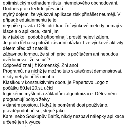
optimistickým odhadem růstu internetového obchodování.
Dodnes proto leckde převládá
mylný dojem, že výukové aplikace zisk přinášet neumějí. V
případě edutainmentu je to
nejspíše pravda. Děti totiž tradiční výukové metody nemají v
lásce a o aplikace, které jim
je v jakékoli podobě připomínají, prostě nejeví zájem.
Je proto třeba si položit zásadní otázku. Lze výukové aktivity
dětem předložit natolik
zábavnou formou, že si při práci s počítačem ani nebudou
uvědomovat, že se učí?
Odpověď znal již Komenský. Zní ano!
Programů, na nichž je možno tuto skutečnost demonstrovat,
nikdy nebylo příliš mnoho.
Klasikou v konstruktivním oboru je Papertovo Logo z
počátku 80.let 20.st. učící
logickému myšlení a základům algoritmizace. Děti v něm
programují pohyb želvy
v daném prostoru. I když je poměrně dost používáno,
pravděpodobně se, stejně jako
Karel nebo Soukupův Baltík, nikdy nezbaví nálepky aplikace
určené jen k výuce