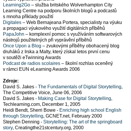
Learning2Go
– služba britského Wolverhampton City
Learning Centre na podporu školních blogů a podcastů
s mnoha příklady použití
Digitales
– Web Bernajeana Portera, specialisty na výuku
a propagaci výukového využití digitálních příběhů
PapaJohn
– komplexní pomoc s využíváním softwarových
nástrojů použitelných při vyprávění příběhů
Once Upon a Blog
– zvukovými příběhy obohacený blog
druháků z Irska a Malty, který získal letos první cenu
v soutěži eTwinning Awards
Podcast de radios scolaires
– školní rozhlas oceněný
v rámci EUN eLearning Awards 2006
Zdroje:
David S. Jakes -
The Fundamentals of Digital Storytelling
,
The Competitive Voice, June 06, 2006
David S. Jakes -
Making Case for Digital Storytelling
,
Techlearning.com, December 1, 2005
Heidi Bendt, Sherri Bowe -
Enriching high school English
through Storytelling
, GCNET.net, February 2000
Stephen Denning -
Storytelling: The art of the springboard
story
, Creatingthe21stcentury.org, 2000