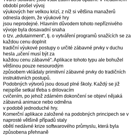
období prošel vývoj
výukových her velkou krizí, z níž si většina manažerů
odnesla dojem, že výukové hry
jsou neprodejné. Hlavním důvodem tohoto nepříznivého
vývoje byla dosavadní snaha
o tzv. „edutainment“, tj. o vytváření programů snažících se za
každou cenu doplnit
tradiční výukové postupy o určité zábavné prvky v duchu
hesla „učení musí být za
každou cenu zábavné“. Aplikace tohoto typu ale bohužel
většinou pouze nesourodým
způsobem vkládaly primitivní zábavné prvky do tradičních
instruktivních postupů.
Podobných výtvorů jsou dosud plné školy. Každý se již
nejspíše setkal třeba s drilovacím
cvičením, po jehož zdárném dokončení se objeví nějaká
zábavná animace nebo odměna
v podobě jednoduché hry.
Komerční aplikace založené na podobných principech se v
naprosté většině případů staly
obětí nedávné krize softwarového průmyslu, která byla
způsobena přehnaně