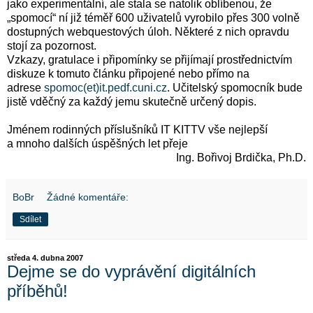
jako experimentální, ale stala se natolik oblíbenou, že
„spomocí“ ní již téměř 600 uživatelů vyrobilo přes 300 volně
dostupných webquestových úloh. Některé z nich opravdu
stojí za pozornost.
Vzkazy, gratulace i připomínky se přijímají prostřednictvím
diskuze k tomuto článku připojené nebo přímo na
adrese
spomoc(et)it.pedf.cuni.cz
. Učitelský spomocník bude
jistě vděčný za každý jemu skutečně určený dopis.
Jménem rodinných příslušníků IT KITTV vše nejlepší
a mnoho dalších úspěšných let přeje
Ing. Bořivoj Brdička, Ph.D.
BoBr
Žádné komentáře:
Sdílet
středa 4. dubna 2007
Dejme se do vyprávění digitálních
příběhů!