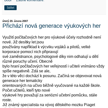
Sdílet
úterý 20. února 2007
Přichází nová generace výukových her
Využití počítačových her pro výukové účely rozhodně není
nové. Již desítky let jsou
používány například k výcviku vojáků a pilotů, velké
korporace pomocí nich připravují
své zaměstnance, psychologové díky nim odhalují u dětí
různé poruchy učení. Obecně
bylo hraní počítačových her veřejností i učiteli vnímáno vždy
spíše negativně. Zdá se ale,
že v této věci dochází k posunu. Začíná se objevovat nová
generace her tematicky
orientovaných na učivo běžně vyučované na každé škole.
Počet učitelů, kteří tyto nové
výukové hry považují za seriózní učební pomůcku, stále
roste.
Již známý specialista na vývoj dětského mozku Piaget