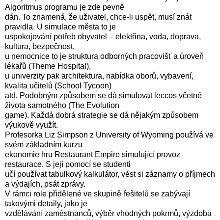
Algoritmus programu je zde pevně
dán. To znamená, že uživatel, chce-li uspět, musí znát
pravidla. U simulace města to je
uspokojování potřeb obyvatel – elektřina, voda, doprava,
kultura, bezpečnost,
u nemocnice to je struktura odborných pracovišť a úroveň
lékařů (Theme Hospital),
u univerzity pak architektura, nabídka oborů, vybavení,
kvalita učitelů (School Tycoon)
atd. Podobným způsobem se dá simulovat leccos včetně
života samotného (The Evolution
game). Každá dobrá strategie se dá nějakým způsobem
výukově využít.
Profesorka Liz Simpson z University of Wyoming používá ve
svém základním kurzu
ekonomie hru Restaurant Empire simulující provoz
restaurace. S její pomocí se studenti
učí používat tabulkový kalkulátor, vést si záznamy o příjmech
a výdajích, psát zprávy.
V rámci role přidělené ve skupině řešitelů se zabývají
takovými detaily, jako je
vzdělávání zaměstnanců, výběr vhodných pokrmů, výzdoba