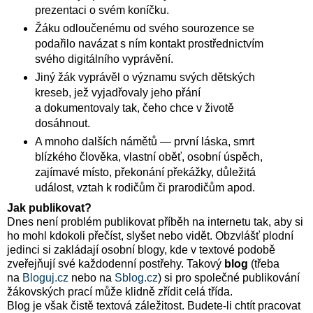
prezentaci o svém koníčku.
Žáku odloučenému od svého sourozence se
podařilo navázat s ním kontakt prostřednictvím
svého digitálního vyprávění.
Jiný žák vyprávěl o významu svých dětských
kreseb, jež vyjadřovaly jeho přání
a dokumentovaly tak, čeho chce v životě
dosáhnout.
A mnoho dalších námětů — první láska, smrt
blízkého člověka, vlastní oběť, osobní úspěch,
zajímavé místo, překonání překážky, důležitá
událost, vztah k rodičům či prarodičům apod.
Jak publikovat?
Dnes není problém publikovat příběh na internetu tak, aby si
ho mohl kdokoli přečíst, slyšet nebo vidět. Obzvlášť plodní
jedinci si zakládají osobní blogy, kde v textové podobě
zveřejňují své každodenní postřehy. Takový
blog
(třeba
na
Bloguj.cz
nebo na
Sblog.cz
) si pro společné publikování
žákovských prací může klidně zřídit celá třída.
Blog je však čistě textová záležitost. Budete-li chtít pracovat