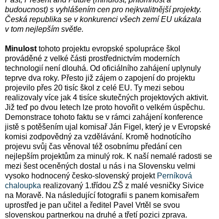
budoucnost) s vyhlášením cen pro nejkvalitnější projekty.
Česká republika se v konkurenci všech zemí EU ukázala
v tom nejlepším světle.
Minulost
tohoto projektu evropské spolupráce škol
prováděné z velké části prostřednictvím moderních
technologií není dlouhá. Od oficiálního zahájení uplynuly
teprve dva roky. Přesto již zájem o zapojení do projektu
projevilo přes 20 tisíc škol z celé EU. Ty mezi sebou
realizovaly více jak 4 tisíce skutečných projektových aktivit.
Již teď po dvou letech lze proto hovořit o velkém úspěchu.
Demonstrace tohoto faktu se v rámci zahájení konference
jistě s potěšením ujal komisař Ján Figel, který je v Evropské
komisi zodpovědný za vzdělávání. Kromě hodnotícího
projevu svůj čas věnoval též osobnímu předání cen
nejlepším projektům za minulý rok. K naší nemalé radosti se
mezi šest oceněných dostal u nás i na Slovensku velmi
vysoko hodnocený česko-slovenský projekt
Perníková
chaloupka
realizovaný 1.třídou ZŠ z malé vesničky Sivice
na Moravě. Na následující fotografii s panem komisařem
uprostřed je pan učitel a ředitel Pavel Vrtěl se svou
slovenskou partnerkou na druhé a třetí pozici zprava.