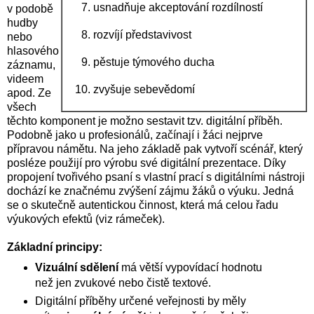
usnadňuje akceptování rozdílností
v podobě
hudby
rozvíjí představivost
nebo
hlasového
pěstuje týmového ducha
záznamu,
videem
zvyšuje sebevědomí
apod. Ze
všech
těchto komponent je možno sestavit tzv. digitální příběh.
Podobně jako u profesionálů, začínají i žáci nejprve
přípravou námětu. Na jeho základě pak vytvoří scénář, který
posléze použijí pro výrobu své digitální prezentace. Díky
propojení tvořivého psaní s vlastní prací s digitálními nástroji
dochází ke značnému zvýšení zájmu žáků o výuku. Jedná
se o skutečně autentickou činnost, která má celou řadu
výukových efektů (viz rámeček).
Základní principy:
Vizuální sdělení
má větší vypovídací hodnotu
než jen zvukové nebo čistě textové.
Digitální příběhy určené veřejnosti by měly