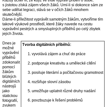
Každý učitel ví, že když ve třídě vypráví příběh o sobě,
s jistotou získá zájem všech žáků. Umí-li si dokonce sám ze
sebe udělat legraci, stává se v očích žáků mnohem
skutečnější.
Dáme-li příležitost vyprávět samotným žákům, vytvoříme tím
takové výukové prostředí, které žáky navede na cestu
vyprávění pestrých a smysluplných příběhů po celý zbytek
jejich života.
Dnes je
Tvorba digitálních příběhů:
možné
vyprávění
vyvolává zájem a chuť do práce
příběhů
zdokonalit
podporuje kreativitu a umělecké cítění
pomocí
žákům
posiluje literární a počítačovou gramotnost
blízkých
digitálních
rozšiřuje slovní zásobu
nástrojů
jako
umožňuje uplatnit různé druhy nadání
statickou
povzbuzuje k řešení problémů
fotografií,
zvukem