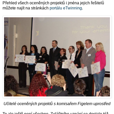
Přehled všech oceněných projektů i jména jejich řešitelů
můžete najít na stránkách
portálu eTwinning
.
Učitelé oceněných projektů s komisařem Figelem uprostřed
To ale ještě není všechno. Zvláštního uznání se dostalo též