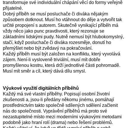
transformuje své individuální chápání věcí do formy veřejně
přijatelné.
Dobrý příběh se musí posluchače či diváka nějakým
způsobem dotknout. Musí ho vtáhnout do děje a vytvořit tak
určité propojení s autorem. Skutečně vynikající příběh má
vždy něco jako punc pravdivosti, který rezonuje se
základními lidskými pudy. Nutně nemusí být hlubokomyslný,
stačí, když posluchače či diváka rozesměje, donutí ho
přemýšlet nebo být zvědavý na pokračování.
Každý příběh musí být založen na konfliktu, který vyvolává
zájem. Není-li vysloveně triviální, musí mít dobře
promyšlenou kostru, která drží jednotlivé části pohromadě.
Musí mít směr a cíl, který dává dílu smysl.
Výukové využití digitálních příběhů
Každý má své vlastní příběhy. Popisují osobní životní
zkušenosti a, jsou-li předány někomu jinému, pomáhají
prostřednictvím takto společně sdílených sdělení začlenit
nás do společnosti. Vyprávění příběhů má proto své
nezastupitelné místo mezi moderními výukovými metodami
podobně jako hraní rolí (drama) nebo řešení problémů.