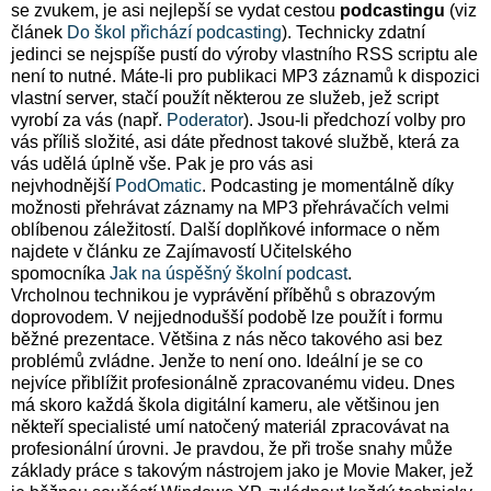
se zvukem, je asi nejlepší se vydat cestou
podcastingu
(viz
článek
Do škol přichází podcasting
). Technicky zdatní
jedinci se nejspíše pustí do výroby vlastního RSS scriptu ale
není to nutné. Máte-li pro publikaci MP3 záznamů k dispozici
vlastní server, stačí použít některou ze služeb, jež script
vyrobí za vás (např.
Poderator
). Jsou-li předchozí volby pro
vás příliš složité, asi dáte přednost takové službě, která za
vás udělá úplně vše. Pak je pro vás asi
nejvhodnější
PodOmatic
. Podcasting je momentálně díky
možnosti přehrávat záznamy na MP3 přehrávačích velmi
oblíbenou záležitostí. Další doplňkové informace o něm
najdete v článku ze Zajímavostí Učitelského
spomocníka
Jak na úspěšný školní podcast
.
Vrcholnou technikou je vyprávění příběhů s obrazovým
doprovodem. V nejjednodušší podobě lze použít i formu
běžné prezentace. Většina z nás něco takového asi bez
problémů zvládne. Jenže to není ono. Ideální je se co
nejvíce přiblížit profesionálně zpracovanému videu. Dnes
má skoro každá škola digitální kameru, ale většinou jen
někteří specialisté umí natočený materiál zpracovávat na
profesionální úrovni. Je pravdou, že při troše snahy může
základy práce s takovým nástrojem jako je Movie Maker, jež