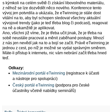
s kýmkoli na celém světě či získání libovolného materiálu,
z něhož se lze dozvědět něco nového. Konference tento
vývoj jen potvrdila a ukázala, že eTwinning je stále dost
vitální na to, aby byl schopen sledovat všechny aktuální
vývojové trendy (jako je teď třeba blog či podcast), reagovat
na ně a okamžitě je aplikovat.
Ano, všichni již víme, že je třeba učit jinak, že je třeba na
sobě neustále pracovat a měnit zaběhané postupy. Mnozí
z nás jen nevědí jak na to a bojí se začít. Právě eTwinning je
jednou z cest, po níž je možné se vydat správným směrem.
Máte-li přístup k internetu, nic vám nebrání začít třeba hned
teď.
Odkazy:
Mezinárodní portál eTwinning
(registrace k účasti
a nástroje pro spolupráci)
Český portál eTwinning
(podpora pro české
účastníky včetně nabídky seminářů)
BoBr
Žádné komentáře: