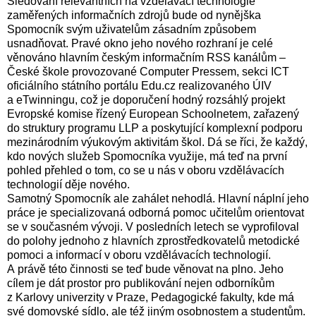
Sledování relevantních na vzdělávací technologie
zaměřených informačních zdrojů bude od nynějška
Spomocník svým uživatelům zásadním způsobem
usnadňovat. Pravé okno jeho nového rozhraní je celé
věnováno hlavním českým informačním RSS kanálům –
České škole provozované Computer Pressem, sekci ICT
oficiálního státního portálu Edu.cz realizovaného ÚIV
a eTwinningu, což je doporučení hodný rozsáhlý projekt
Evropské komise řízený European Schoolnetem, zařazený
do struktury programu LLP a poskytující komplexní podporu
mezinárodním výukovým aktivitám škol. Dá se říci, že každý,
kdo nových služeb Spomocníka využije, má teď na první
pohled přehled o tom, co se u nás v oboru vzdělávacích
technologií děje nového.
Samotný Spomocník ale zahálet nehodlá. Hlavní náplní jeho
práce je specializovaná odborná pomoc učitelům orientovat
se v současném vývoji. V posledních letech se vyprofiloval
do polohy jednoho z hlavních zprostředkovatelů metodické
pomoci a informací v oboru vzdělávacích technologií.
A právě této činnosti se teď bude věnovat na plno. Jeho
cílem je dát prostor pro publikování nejen odborníkům
z Karlovy univerzity v Praze, Pedagogické fakulty, kde má
své domovské sídlo, ale též jiným osobnostem a studentům.