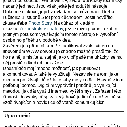
je běžnou součástí Windows XP, zvládnout každý technicky
nadaný jedinec. Jsou však ještě jednodušší nástroje.
Dokonce i takové, jejichž ovládání se může naučit třeba
i učitelka 1. stupně 5 let před důchodem. Jestli nevěříte,
zkuste třeba
Photo Story
. Na důkaz přikládám
ukázku
Rekonstrukce chalupy
, jež je mým prvním a zatím
jediným pokusem využívajícím tohoto nástroje k vytvoření
osobního příběhu v podobě videa.
Závěrem jen připomínám, že publikovat zvuk i video na
libovolném WWW serveru je snadno možné prostě tak, že
ho na něj umístíte a, stejně jako v případě mé ukázky, se na
něj prostě odkudkoli odkážete.
Dnešní děti mají mnoho možností, jak publikovat
a komunikovat. A také je využívají. Nezávisle na tom, jaké
medium používají, důležité je, aby měly co říci. Hlavně v tom
potřebují pomoc. Digitální vyprávění příběhů je vynikající
metodou, jak dát využití internetu vyšší smysl. Zařazení této
činnosti do výuky přispívá k výchově jedinců celoživotně se
vzdělávajících a navíc i celoživotně komunikujících.
Upozornění
Pokud vás tento námět zaujal, máte chuť začít, ale pořád si