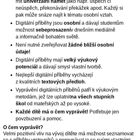
mít
univerzální námět
jako např. úspěch či
neúspěch, překonávání překážek apod. Každý si
pak může snáze najít k tématu osobní vztah.
Digitální příběhy jsou
osobní
a dávají studentům
možnost
sebeprosazení
v dnešním mediálně
a informačně bohatém světě.
Není nutné zveřejňovat
žádné bližší osobní
údaje!
Digitální příběhy mají
velký výukový
potenciál
a dávají smysl vlastní tvorbě.
Nejlepší digitální příběhy vycházejí
z kvalitních
textových předloh
.
Vyprávění digitálních příběhů patří k výukovým
metodám, jež lze uplatnit
na všech stupních
škol
od mateřských až po vysoké.
Každé dítě má o čem vyprávět!
Potřebuje jen
povzbuzení a pomoc.
O čem vyprávět?
Velmi pozitivní vliv na vývoj dítěte má možnost seznamovat
se s příběhy vrstevníků a porovnávat je se svými vlastními.