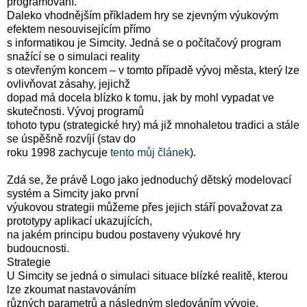
programování.
Daleko vhodnějším příkladem hry se zjevným výukovým
efektem nesouvisejícím přímo
s informatikou je Simcity. Jedná se o počítačový program
snažící se o simulaci reality
s otevřeným koncem – v tomto případě vývoj města, který lze
ovlivňovat zásahy, jejichž
dopad má docela blízko k tomu, jak by mohl vypadat ve
skutečnosti. Vývoj programů
tohoto typu (strategické hry) má již mnohaletou tradici a stále
se úspěšně rozvíjí (stav do
roku 1998 zachycuje
tento můj článek
).
Zdá se, že právě Logo jako jednoduchý dětský modelovací
systém a Simcity jako první
výukovou strategii můžeme přes jejich stáří považovat za
prototypy aplikací ukazujících,
na jakém principu budou postaveny výukové hry
budoucnosti.
Strategie
U Simcity se jedná o simulaci situace blízké realitě, kterou
lze zkoumat nastavováním
různých parametrů a následným sledováním vývoje.