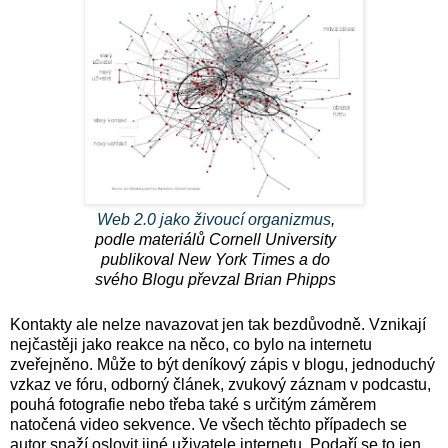
Web 2.0 jako živoucí organizmus
,
podle materiálů Cornell University
publikoval New York Times a do
svého Blogu převzal Brian Phipps
Kontakty ale nelze navazovat jen tak bezdůvodně. Vznikají
nejčastěji jako reakce na něco, co bylo na internetu
zveřejněno. Může to být deníkový zápis v blogu, jednoduchý
vzkaz ve fóru, odborný článek, zvukový záznam v podcastu,
pouhá fotografie nebo třeba také s určitým záměrem
natočená video sekvence. Ve všech těchto případech se
autor snaží oslovit jiné uživatele internetu. Podaří se to jen