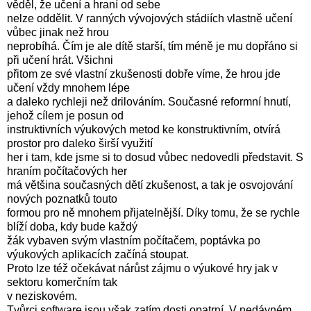
věděl, že učení a hraní od sebe
nelze oddělit. V ranných vývojových stádiích vlastně učení
vůbec jinak než hrou
neprobíhá. Čím je ale dítě starší, tím méně je mu dopřáno si
při učení hrát. Všichni
přitom ze své vlastní zkušenosti dobře víme, že hrou jde
učení vždy mnohem lépe
a daleko rychleji než drilováním. Současné reformní hnutí,
jehož cílem je posun od
instruktivních výukových metod ke konstruktivním, otvírá
prostor pro daleko širší využití
her i tam, kde jsme si to dosud vůbec nedovedli představit. S
hraním počítačových her
má většina současných dětí zkušenost, a tak je osvojování
nových poznatků touto
formou pro ně mnohem přijatelnější. Díky tomu, že se rychle
blíží doba, kdy bude každý
žák vybaven svým vlastním počítačem, poptávka po
výukových aplikacích začíná stoupat.
Proto lze též očekávat nárůst zájmu o výukové hry jak v
sektoru komerčním tak
v neziskovém.
Tvůrci software jsou však zatím dosti opatrní. V nedávném