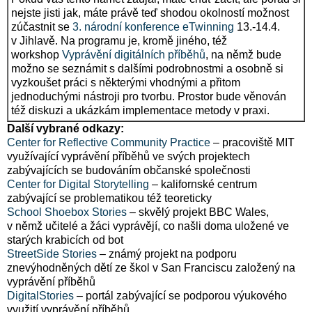
nejste jisti jak, máte právě teď shodou okolností možnost
zúčastnit se
3. národní konference eTwinning
13.-14.4.
v Jihlavě. Na programu je, kromě jiného, též
workshop
Vyprávění digitálních příběhů
, na němž bude
možno se seznámit s dalšími podrobnostmi a osobně si
vyzkoušet práci s některými vhodnými a přitom
jednoduchými nástroji pro tvorbu. Prostor bude věnován
též diskuzi a ukázkám implementace metody v praxi.
Další vybrané odkazy:
Center for Reflective Community Practice
– pracoviště MIT
využívající vyprávění příběhů ve svých projektech
zabývajících se budováním občanské společnosti
Center for Digital Storytelling
– kalifornské centrum
zabývající se problematikou též teoreticky
School Shoebox Stories
– skvělý projekt BBC Wales,
v němž učitelé a žáci vyprávějí, co našli doma uložené ve
starých krabicích od bot
StreetSide Stories
– známý projekt na podporu
znevýhodněných dětí ze škol v San Franciscu založený na
vyprávění příběhů
DigitalStories
– portál zabývající se podporou výukového
využití vyprávění příběhů