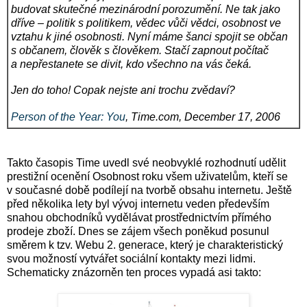
budovat skutečné mezinárodní porozumění. Ne tak jako
dříve – politik s politikem, vědec vůči vědci, osobnost ve
vztahu k jiné osobnosti. Nyní máme šanci spojit se občan
s občanem, člověk s člověkem. Stačí zapnout počítač
a nepřestanete se divit, kdo všechno na vás čeká.
Jen do toho! Copak nejste ani trochu zvědaví?
Person of the Year: You
, Time.com, December 17, 2006
Takto časopis Time uvedl své neobvyklé rozhodnutí udělit
prestižní ocenění Osobnost roku všem uživatelům, kteří se
v současné době podílejí na tvorbě obsahu internetu. Ještě
před několika lety byl vývoj internetu veden především
snahou obchodníků vydělávat prostřednictvím přímého
prodeje zboží. Dnes se zájem všech poněkud posunul
směrem k tzv. Webu 2. generace, který je charakteristický
svou možností vytvářet sociální kontakty mezi lidmi.
Schematicky znázorněn ten proces vypadá asi takto: