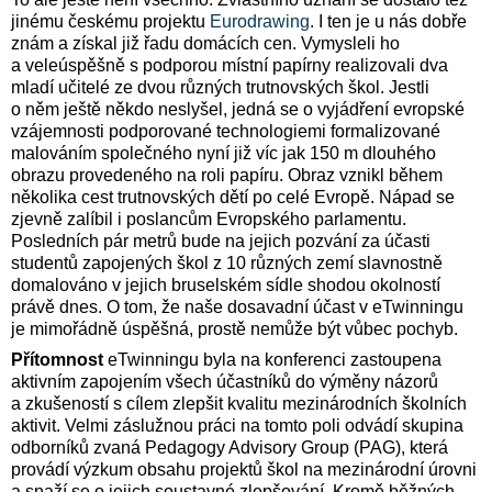
jinému českému projektu
Eurodrawing
. I ten je u nás dobře
znám a získal již řadu domácích cen. Vymysleli ho
a veleúspěšně s podporou místní papírny realizovali dva
mladí učitelé ze dvou různých trutnovských škol. Jestli
o něm ještě někdo neslyšel, jedná se o vyjádření evropské
vzájemnosti podporované technologiemi formalizované
malováním společného nyní již víc jak
150 m
dlouhého
obrazu provedeného na roli papíru. Obraz vznikl během
několika cest trutnovských dětí po celé Evropě. Nápad se
zjevně zalíbil i poslancům Evropského parlamentu.
Posledních pár metrů bude na jejich pozvání za účasti
studentů zapojených škol z 10 různých zemí slavnostně
domalováno v jejich bruselském sídle shodou okolností
právě dnes. O tom, že naše dosavadní účast v eTwinningu
je mimořádně úspěšná, prostě nemůže být vůbec pochyb.
Přítomnost
eTwinningu byla na konferenci zastoupena
aktivním zapojením všech účastníků do výměny názorů
a zkušeností s cílem zlepšit kvalitu mezinárodních školních
aktivit. Velmi záslužnou práci na tomto poli odvádí skupina
odborníků zvaná Pedagogy Advisory Group (PAG), která
provádí výzkum obsahu projektů škol na mezinárodní úrovni
a snaží se o jejich soustavné zlepšování. Kromě běžných