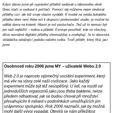
Kdysi dávno jsme při vyprávění příběhů sedávali u táborového ohně.
Dnes stačí si sednout k počítači. Pomocí něj můžeme nejen sledovat
příběhy cizí, ale též svoje vlastní vyrábět. K tvorbě na média bohatého
příběhu dnes není třeba mít k dispozici profesionální studio, je možné ho
udělat doma na koleně. Hlavní je mít posluchače. Teď už to nemusí být
jen naši nejbližší – rodina a přátelé. Existuje prostředí, kde se všechny
dříve neznámé digitální příběhy shromažďují a zveřejňují. Je to obrovská
skládačka odrážející podobu našeho světa. Tvoří příběh, který říká, jací
jsme.
Osobností roku 2006 jsme MY – uživatelé Webu 2.0
Web 2.0 je naprosto výjimečný sociální experiment, který
má vliv na vývoj celé naší civilizace. Jako každý
experiment může být též neúspěšný. U lidí, na rozdíl od
jednodušších organizmů jako jsou třeba bakterie, nelze
předem odhadovat, jak se budou chovat při množství
přesahujícím 6 miliard v podmínkách umožňujících jim
vzájemnou spolupráci. Rok 2006 naznačil, jak by možná
mohl další vývoj vypadat. Otevírá se nám příležitost