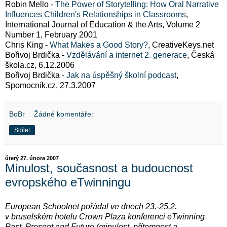
Robin Mello -
The Power of Storytelling: How Oral Narrative
Influences Children's Relationships in Classrooms
,
International Journal of Education & the Arts, Volume 2
Number 1, February 2001
Chris King -
What Makes a Good Story?
, CreativeKeys.net
Bořivoj Brdička -
Vzdělávání a internet 2. generace
, Česká
škola.cz, 6.12.2006
Bořivoj Brdička -
Jak na úspěšný školní podcast
,
Spomocník.cz, 27.3.2007
BoBr
Žádné komentáře:
Sdílet
úterý 27. února 2007
Minulost, současnost a budoucnost
evropského eTwinningu
European Schoolnet pořádal ve dnech 23.-25.2.
v bruselském hotelu Crown Plaza konferenci eTwinning
Past, Present and Future (minulost, přítomnost a