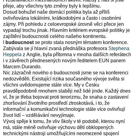
přeje, aby všechny tyto změny byly k lepšímu.
Dosud bohužel naše domácí politika byla až příliš
ovlivňována lokálními, krátkodobými a často i osobními
zájmy. Při pohledu z celoevropské úrovně věci přece jen
vypadají trochu jinak. Hlavním kritériem evropské politiky je
zajištění budoucnosti celého našeho kontinentu.
I
budoucnost
se proto stala nosným tématem konference.
Zabývala se jí hlavní zvaná přednáška profesora
Stephena
Heppela
z Anglie, byla přítomna v mnoha dalších referátech
i v závěrech přednesených novým ředitelem EUN panem
Marcem Durando.
Nic zázračně nového o budoucnosti jsme se na konferenci
nedozvěděli. Existující rizika současného vývoje světa si
všichni uvědomujeme stále více. My v Česku
pravděpodobně mnohem slaběji než lidé jinde. Každý dnes
ví, že je třeba bojovat proti terorizmu, že snaha o zastavení
zhoršování životního prostředí ztroskotává, i to, že
informační a komunikační technologie stále více ovlivňují
život lidí – vzdělávání nevyjímaje.
Vývoj spěje k tomu, že vliv školy v té podobě, kterou nyní
má, stále méně ovlivňuje výchovu dětí obklopených
technickými nástroji umožňujícími neomezené spojení