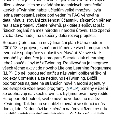
dílen zabývajících se ovládáním technických prostředků,
kterých eTwinning nabízí učitelům velké množství, byla
jedna samostatná sekce pod vedením PAG věnována
detailnímu zjišťování zkušeností účastníků získaných během
realizace projektů včetně návrhů, jak dále zlepšovat práci
řídících orgánů na mezinárodní i národní úrovni. Tato zpětná
vazba dává naději na úspěšný další rozvoj projektu.
Současný přechod na nový finanční plán EU na období
2007-13 se projevuje změnami téměř ve všech programech
evropské spolupráce v oblasti vzdělávání. Ve své staré
podobě byl ukončen jak program Socrates tak eLearning,
jehož součástí byl též eTwinning. Realizována je integrace
všech těchto aktivit do nového Lifelong Learning Programme
(LLP). Do něj budou teď patřit u nás velmi oblíbené školní
projekty Comenius a za nedlouho i eTwinning. Bližší
podrobnosti najdete na stránkách nové Národní agentury
pro evropské vzdělávací programy (
NAEP
). Změny v řízení
se odehrávají na všech úrovních. Byl jmenován nový ředitel
European Schoolnet, svého nového vedoucího má též
eTwinning. Tak trochu se nabízí srovnání se situací u nás
doma, kde též dochází ke změnám na úrovni řízení resortu
i vzdělávacích mezinárodních aktivit. Každý z nás si jistě