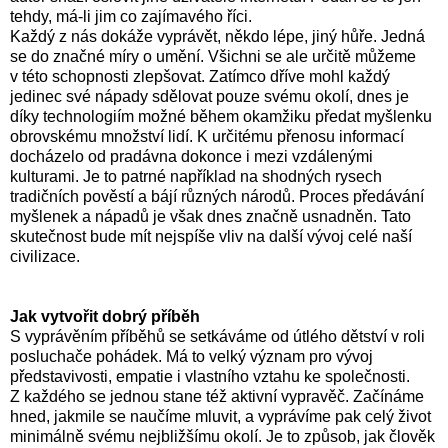
tehdy, má-li jim co zajímavého říci.
Každý z nás dokáže vyprávět, někdo lépe, jiný hůře. Jedná
se do značné míry o umění. Všichni se ale určitě můžeme
v této schopnosti zlepšovat. Zatímco dříve mohl každý
jedinec své nápady sdělovat pouze svému okolí, dnes je
díky technologiím možné během okamžiku předat myšlenku
obrovskému množství lidí. K určitému přenosu informací
docházelo od pradávna dokonce i mezi vzdálenými
kulturami. Je to patrné například na shodných rysech
tradičních pověstí a bájí různých národů. Proces předávání
myšlenek a nápadů je však dnes značně usnadněn. Tato
skutečnost bude mít nejspíše vliv na další vývoj celé naší
civilizace.
Jak vytvořit dobrý příběh
S vyprávěním příběhů se setkáváme od útlého dětství v roli
posluchače pohádek. Má to velký význam pro vývoj
představivosti, empatie i vlastního vztahu ke společnosti.
Z každého se jednou stane též aktivní vypravěč. Začínáme
hned, jakmile se naučíme mluvit, a vyprávíme pak celý život
minimálně svému nejbližšímu okolí. Je to způsob, jak člověk