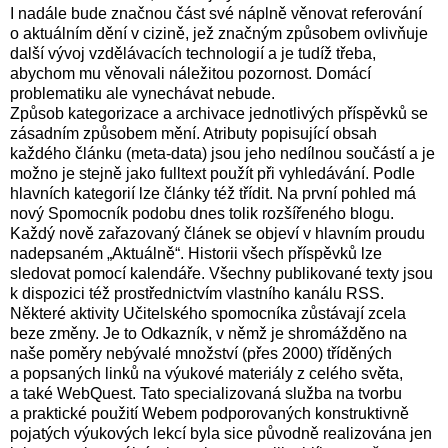
I nadále bude značnou část své náplně věnovat referování
o aktuálním dění v cizině, jež značným způsobem ovlivňuje
další vývoj vzdělávacích technologií a je tudíž třeba,
abychom mu věnovali náležitou pozornost. Domácí
problematiku ale vynechávat nebude.
Způsob kategorizace a archivace jednotlivých příspěvků se
zásadním způsobem mění. Atributy popisující obsah
každého článku (meta-data) jsou jeho nedílnou součástí a je
možno je stejně jako fulltext použít při vyhledávání. Podle
hlavních kategorií lze články též třídit. Na první pohled má
nový Spomocník podobu dnes tolik rozšířeného blogu.
Každý nově zařazovaný článek se objeví v hlavním proudu
nadepsaném „Aktuálně“. Historii všech příspěvků lze
sledovat pomocí kalendáře. Všechny publikované texty jsou
k dispozici též prostřednictvím vlastního kanálu RSS.
Některé aktivity Učitelského spomocníka zůstávají zcela
beze změny. Je to Odkazník, v němž je shromážděno na
naše poměry nebývalé množství (přes 2000) tříděných
a popsaných linků na výukové materiály z celého světa,
a také WebQuest. Tato specializovaná služba na tvorbu
a praktické použití Webem podporovaných konstruktivně
pojatých výukových lekcí byla sice původně realizována jen