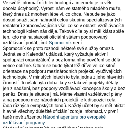
Ve světě informačních technologií a internetu je to věk
docela úctyhodný. Vyrostl nám ve statného mladého muže,
který dnes už mnohem lépe ví, co chce. Nebude se jako
dosud snažit sám nahradit celou skupinu specializovaných
redaktorů zpracovávajících vše, co se v oblasti vzdělávacích
technologií kolem nás děje. Takové cíle by si měl klást spíše
ten, kdo má na starosti oficiální státem podporovaný
vzdělávací portál, jímž
Spomocník
není.
Spomocník se proto rozhodl některé své služby omezit.
Jedná se o Kalendář událostí, který vyžaduje aktivní
spolupráci organizátorů a bez formálního pověření se dělá
velice obtížně. Útlum se bude týkat též dříve velice silné
orientace na podporu mezinárodních projektů využívajících
technologie. V minulých letech to byla jedna z jeho hlavních
činností. To však byla doba, kdy se takové projekty dělaly
jen z nadšení, bez podpory vzdělávací koncepce školy a bez
peněz. Dnes je situace jiná. Máme vlastní vzdělávací plány
a na podporu mezinárodních projektů je k dispozici celá
řada různých evropských fondů. Každý učitel by si měl hlídat
hlavně všechny důležité oficiální zdroje informací, v první
řadě nově zřízenou
Národní agenturu pro evropské
vzdělávací programy
.