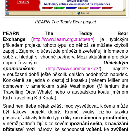
I*EARN The Teddy Bear project
I*EARN The Teddy Bear
Exchange
(
http://www.iearn.org.au/tbear/
) je typickým
příkladem projektu tohoto typu, do něhož se můžete kdykoli
zapojit. Zájemci o účast zde průběžně zveřejňují informace o
sobě a hledají si vhodné partnery. Mezi aktuálními projekty
doporučovanými
Učitelským
spomocníkem
(
http://www.spomocnik.cz/
) najdete
v současné době ještě několik dalších podobných nabídek.
Konkrétně se jedná o cestující kosatku jménem Millenium
domovem v americkém státě Washington (
Millenium the
Travelling Orca Whale
) nebo o australskou koalu jménem
Kid (
Travelling Kid Koala
).
Snad není třeba nějak zvlášť moc vysvětlovat, k čemu může
být takový projekt dobrý. Kromě výuky cizího jazyka
přispívají aktivity tohoto typu díky
seznámení s prostředím
,
v němž partneři žijí, k celkovému
poznání světa
, k
navázání
přátelství
mezi národy, ke schopnosti
vcítění
, ke
zvýšení