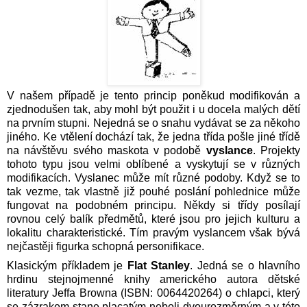
V našem případě je tento princip poněkud modifikován a
zjednodušen tak, aby mohl být použit i u docela malých dětí
na prvním stupni. Nejedná se o snahu vydávat se za někoho
jiného. Ke vtělení dochází tak, že jedna třída pošle jiné třídě
na návštěvu svého maskota v podobě
vyslance
. Projekty
tohoto typu jsou velmi oblíbené a vyskytují se v různých
modifikacích. Vyslanec může mít různé podoby. Když se to
tak vezme, tak vlastně již pouhé poslání pohlednice může
fungovat na podobném principu. Někdy si třídy posílají
rovnou celý balík předmětů, které jsou pro jejich kulturu a
lokalitu charakteristické. Tím pravým vyslancem však bývá
nejčastěji figurka schopná personifikace.
Klasickým příkladem je
Flat Stanley
. Jedná se o hlavního
hrdinu stejnojmenné knihy amerického autora dětské
literatury Jeffa Browna (ISBN: 0064420264) o chlapci, který
se zázrakem stane placatým neboli dvourozměrným a v této