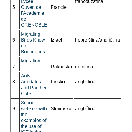
Lycee
francouzština
5
Ouvert de
Francie
l'Académie
de
GRENOBLE
Migrating
6
Birds Know
Izrael
hebrejština/angličtina
no
Boundaries
Migration
7
Rakousko
němčina
Ants,
8
Airedales
Finsko
angličtina
and Panther
Cubs
School
9
website with
Slovinsko
angličtina
the
examples of
the use of