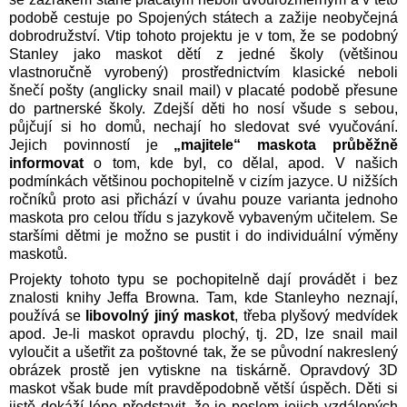
podobě cestuje po Spojených státech a zažije neobyčejná
dobrodružství. Vtip tohoto projektu je v tom, že se podobný
Stanley jako maskot dětí z jedné školy (většinou
vlastnoručně vyrobený) prostřednictvím klasické neboli
šnečí pošty (anglicky snail mail) v placaté podobě přesune
do partnerské školy. Zdejší děti ho nosí všude s sebou,
půjčují si ho domů, nechají ho sledovat své vyučování.
Jejich povinností je
„majitele“ maskota průběžně
informovat
o tom, kde byl, co dělal, apod. V našich
podmínkách většinou pochopitelně v cizím jazyce. U nižších
ročníků proto asi přichází v úvahu pouze varianta jednoho
maskota pro celou třídu s jazykově vybaveným učitelem. Se
staršími dětmi je možno se pustit i do individuální výměny
maskotů.
Projekty tohoto typu se pochopitelně dají provádět i bez
znalosti knihy Jeffa Browna. Tam, kde Stanleyho neznají,
používá se
libovolný jiný maskot
, třeba plyšový medvídek
apod. Je-li maskot opravdu plochý, tj. 2D, lze snail mail
vyloučit a ušetřit za poštovné tak, že se původní nakreslený
obrázek prostě jen vytiskne na tiskárně. Opravdový 3D
maskot však bude mít pravděpodobně větší úspěch. Děti si
jistě dokáží lépe představit, že je poslem jejich vzdálených