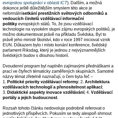
evropskou spolupráci v oblasti ICT
). Dalším, a možná
dokonce ještě důležitějším smyslem této akce je
neformální
setkání prestižních světových odborníků a
vedoucích činitelů vzdělávací informační
politiky
evropských států. To, že jsou vzdělávací
technologie na vysokém stupni zájmu evropských politiků, je
možno dokumentovat právě na příkladu Švédska. Byl to
právě jeho ministr školství, kdo v roce 1997 inicioval vznik
EUN. Důkazem bylo i místo konání konference, švédský
parlament Riksdag, který je jednou z nejvýznamnějších
švédských budov s dlouhou historií.
Dvoudenní program byl naplněn zajímavými přednáškami a
prací ve čtyřech tématicky zaměřených skupinách. Samotné
názvy témat zřetelně naznačují, o čem byla řeč –
1.
Politické priority vzdělávací reformy
; 2.
Architektura
vzdělávacích technologií a přenositelnost aplikací
;
3.
Didaktické aspekty inovace vzdělávání
; 4.
Vzdělávací
portály a jejich budoucnost
.
Rozsah tohoto článku nedovoluje podrobně referovat o
jednotlivých příspěvcích. Pokusím se tedy alespoň shrnout