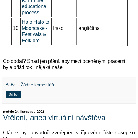
ICT in the
educational
process
Halo Halo to
10
Mooncake -
Irsko
angličtina
Festivals &
Folklore
Co dodat? Snad jen přání, aby mezi oceněnými pracemi
byla příští rok i nějaká naše.
BoBr
Žádné komentáře:
Sdílet
neděle 24. listopadu 2002
Vtělení, aneb virtuální návštěva
Článek byl původně zveřejněn v říjnovém čísle časopisu