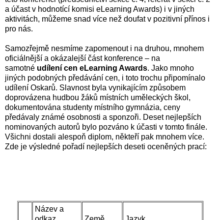
a účast v hodnotící komisi eLearning Awards) i v jiných
aktivitách, můžeme snad více než doufat v pozitivní přínos i
pro nás.
Samozřejmě nesmíme zapomenout i na druhou, mnohem
oficiálnější a okázalejší část konference – na
samotné
udílení cen eLearning Awards
. Jako mnoho
jiných podobných předávání cen, i toto trochu připomínalo
udílení Oskarů. Slavnost byla vynikajícím způsobem
doprovázena hudbou žáků místních uměleckých škol,
dokumentována studenty místního gymnázia, ceny
předávaly známé osobnosti a sponzoři. Deset nejlepších
nominovaných autorů bylo pozváno k účasti v tomto finále.
Všichni dostali alespoň diplom, někteří pak mnohem více.
Zde je výsledné pořadí nejlepších deseti oceněných prací:
Název a
odkaz
Země
Jazyk