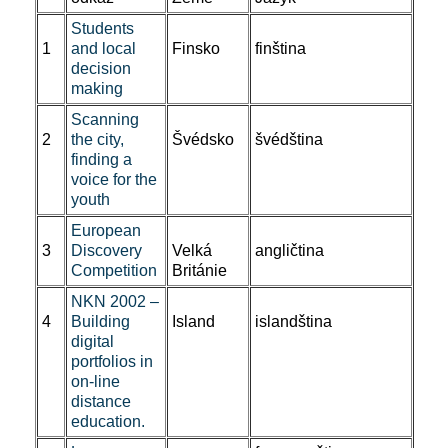
Students
1
and local
Finsko
finština
decision
making
Scanning
2
the city,
Švédsko
švédština
finding a
voice for the
youth
European
3
Discovery
Velká
angličtina
Competition
Británie
NKN 2002 –
4
Building
Island
islandština
digital
portfolios in
on-line
distance
education.