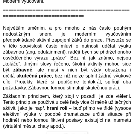
Moderní vyučování.
===============================================
==============================
Největším uměním, a pro mnoho z nás často pouhým
nedostižným snem, je moderním vyučováním
předpokládané aktivní zapojení žáků do práce. Přestože se
v této souvislosti často mluví o nutnosti udělat výuku
zábavnou (ang. edutainment), raději bych se přidržel onoho
osvědčeného výrazu „práce“. Bez ní, jak známo, nejsou
„koláče“. Jinými slovy řečeno, školní aktivity mohou sice
být
zábavné
, ale musí v nich být vždy obsažena i
určitá
skutečná práce
, bez níž nelze splnit žádné výukové
cíle. Projekty, které si popíšeme tentokrát, splňují oba
požadavky. Zábavnou formou stimulují skutečnou práci.
Základním principem, který stojí v pozadí, je zde vtělení.
Tento princip se používá u celé řady více či méně užitečných
aktivit, jako je např.
hraní rolí
– buď přímo ve třídě (vysoce
efektivní výuka v podobě dramatizace určité situace při
hodině) nebo formou fiktivní postavy existující na internetu
(virtuální města, chaty apod.).