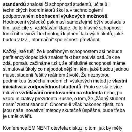
standardů
znalostí či schopností studentů, učitelů i
technických koordinátorů škol a v technologiemi
podporovaném
obohacení výukových možností
.
Hodnocení výsledků pak musí samozřejmě být v souladu s
tím, jaké cíle si vzdělávání klade. Je to hlavně schopnost
funkčního využití technologií k plnění takových úkolů, jaké
budou v tzv. „informační” společnosti převládat.
Každý jistě tuší, že k potřebným schopnostem asi nebude
patřit encyklopedická znalost fakt bez souvislostí. Jak se
zdá, pomalu začínáme tušit, že příslušné schopnosti máme
stimulovat úkoly co nejpodobnějšími těm, jaké budou jednou
muset studenti řešit v reálném životě. Že nezbytnou
podmínkou úspěchu moderních výukových metod je
vlastní
iniciativa a zodpovědnost studentů
. Proto se stále více
mluví o
vzdělávání orientovaném na studenta
nebo, po
vzoru iniciativy prezidenta Bushe, o tom, že „žádný student
nesmí zůstat stranou“. Chceme-li však nakonec zjistit, zda
jsou naše inovativní metody skutečně úspěšné, bude třeba
je umět ověřit.
Konference EMINENT otevřela diskuzi o tom, jak by měly