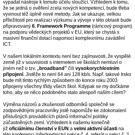
vypadat nástroje k tomuto účelu sloužící. Vzhledem k tomu,
že se jedná o ověření zcela nových kompetencí, bude třeba
vyvinout též úplně nové metody. Jak se ukazuje, velkou
příležitostí pro realizaci výzkumu a vývoje v této oblasti bude
připravovaný
6. Framework Programme
(rámcový program)
na podporu vědeckých projektů v EU, který se chystá s
masivní finanční dotací napomoci komplexnímu zavádění
ICT.
V našem lokálním kontextu není bez zajímavosti, že vyspělé
země již v souvislosti s internetem ve školách nemluví o
jiném než o tzv.
broadband”
čili
vysokorychlostním
„
připojení
. Jistěže to není 64 ani 128 kb/s. Např. takové Irsko
bude mít tímto rychlým způsobem do konce roku 2003
připojeny všechny třídy všech škol. Kdypak se my dočkáme
toho, aby se něco podobného stalo alespoň naším cílem?
Výměna názorů a zkušeností odborníků společně se
zodpovědnými pracovníky jistě napomůže ke zdokonalení
příslušných prováděcích plánů informační politiky
zúčastněných zemí. Vzhledem k našemu konečně
již
oficiálnímu členství v EUN
a
velmi aktivní účasti
na
této konferenci (předsednictví sekce č. 4, referát v sekci č. 2