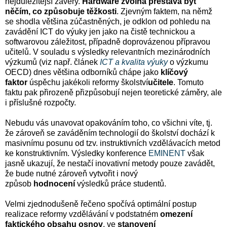
nejdůležitější závěry.
Hardware zvolna přestává být
něčím, co způsobuje těžkosti
. Zjevným faktem, na němž
se shodla většina zúčastněných, je odklon od pohledu na
zavádění ICT do výuky jen jako na čistě technickou a
softwarovou záležitost, případně doprovázenou přípravou
učitelů. V souladu s výsledky relevantních mezinárodních
výzkumů (viz např. článek
ICT a kvalita výuky
o výzkumu
OECD) dnes většina odborníků chápe jako
klíčový
faktor
úspěchu jakékoli reformy školství
učitele
. Tomuto
faktu pak přirozeně přizpůsobují nejen teoretické záměry, ale
i příslušné rozpočty.
Nebudu vás unavovat opakováním toho, co všichni víte, tj.
že zároveň se zaváděním technologií do školství dochází k
masivnímu posunu od tzv. instruktivních vzdělávacích metod
ke konstruktivním. Výsledky konference
EMINENT
však
jasně ukazují, že nestačí inovativní metody pouze zavádět,
že bude nutné zároveň vytvořit i nový
způsob
hodnocení
výsledků práce studentů.
Velmi zjednodušeně řečeno spočívá optimální postup
realizace reformy vzdělávání v podstatném
omezení
faktického obsahu osnov
, ve
stanovení