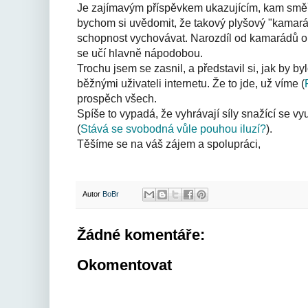
Je zajímavým příspěvkem ukazujícím, kam směřuje
bychom si uvědomit, že takový plyšový "kamarád"
schopnost vychovávat. Narozdíl od kamarádů o
se učí hlavně nápodobou.
Trochu jsem se zasnil, a představil si, jak by 
běžnými uživateli internetu. Že to jde, už víme (
prospěch všech.
Spíše to vypadá, že vyhrávají síly snažící se 
(
Stává se svobodná vůle pouhou iluzí?
).
Těšíme se na váš zájem a spolupráci,
Autor
BoBr
Žádné komentáře:
Okomentovat