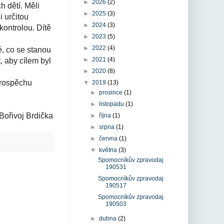
►
2026
(2)
h dětí. Měli
►
2025
(3)
i určitou
►
2024
(3)
ontrolou. Dítě
►
2023
(5)
►
2022
(4)
é, co se stanou
►
2021
(4)
, aby cílem byl
►
2020
(8)
prospěchu
▼
2019
(13)
►
prosince
(1)
►
listopadu
(1)
Bořivoj Brdička
►
října
(1)
►
srpna
(1)
►
června
(1)
▼
května
(3)
Spomocníkův zpravodaj
190531
Spomocníkův zpravodaj
190517
Spomocníkův zpravodaj
190503
►
dubna
(2)