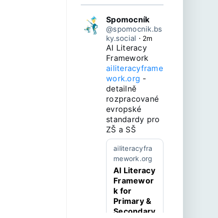
Spomocník
@spomocnik.bs
ky.social
⋅
2m
AI Literacy 
Framework 
ailiteracyframe
work.org
 - 
detailně 
rozpracované 
evropské 
standardy pro 
ZŠ a SŠ
ailiteracyfra
mework.org
AI Literacy
Framewor
k for
Primary &
Secondary