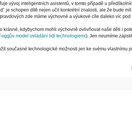
 vývoj inteligentních asistentů, v tomto případě u předškolníc
 je schopen dítě nejen učit konkrétní znalosti, ale že bude mít 
pravdových zde máme výchovné a výukové cíle daleko víc pod k
bylo krásné, kdybychom mohli výchovně ovlivňovat naše děti i pot
Foggův model ovládání lidí technologiemi
). Jen neumíme zajistit
využít současné technologické možnosti jen ke svému vlastnímu 